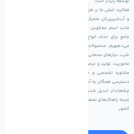
توسعه پایدار است.
فعالیت اصلی ما بر طراحی و تولید سیستم‌های پیشرفته تصفیه آب
و آب‌شیرین‌کن متمرکز است. ما با بهره‌گیری از فناوری‌های نوین
مانند اسمز معکوس (RO)، فیلتراسیون و گندزدایی، راهکارهایی
جامع برای حذف انواع آلاینده‌ها، املاح و نمک از منابع آبی ارائه
می‌دههیم. محصولات ما برای مصارف متنوعی از جمله تأمین آب
شرب، نیازهای صنعتی و کشاورزی طراحی و بهینه‌سازی شده‌اند.
ماموریت: تولید و عرضه محصولاتی با بالاترین استاندارد کیفی، ارائه
مشاوره تخصصی و خدمات پس از فروش مطمئن برای تضمین
دسترسی همگان به آب پاک و سالم.
چشم‌انداز: تبدیل شدن به انتخاب اول صنایع و مصرف‌کنندگان در
زمینه راهکارهای تصفیه آب و ایفای نقشی کلیدی در حفظ منابع آبی
کشور.