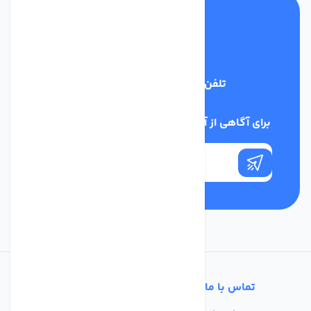
تلفن پشتیبانی
03134405651
برای آگاهی از آخرین اخبار در خبرنامه ما عضو شوید
تماس با ما
خدمات مشتریان