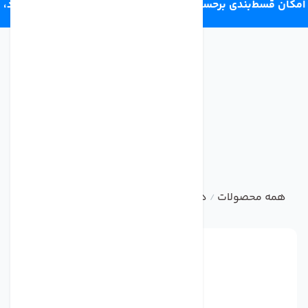
امکان قسط‌بندی برحسب اعتبار ترب‌پی 4 قسط ماهانه. بدون سود،
چک و ضامن.
همه محصولات
دستگاه تصفیه آب خانگی
تصفیه آب 6 مرحله ای C.C.K قطعات تایوان
/
/