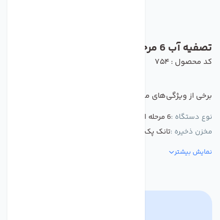
تصفیه آب 6 مرحله ای C.C.K قطعات تایوان
کد محصول : 754
برخی از ویژگی‌های مهم این محصول :
نوع دستگاه :
6 مرحله ای CCK قطعات تایوان
مخزن ذخیره :
تانک پک TP 19 تایوان
نمایش بیشتر