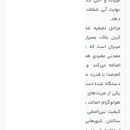
نیترات و حتی باکتری‌ها و ویروس‌ها را حذف کند و در
نهایت آبی شفاف، سالم و خوش‌طعم در اختیار کاربر قرار
دهد.
مراحل تصفیه شامل فیلتر الیافی، کربن فعال گرانولی،
کربن بلاک، ممبران اسمز معکوس، پست کربن و فیلتر
مینرال است که علاوه بر تصفیه، در مرحله پایانی املاح
معدنی مفیدی همچون کلسیم و منیزیم را مجدداً به آب
اضافه می‌کند. وجود ممبران تایوانی باکیفیت و پمپ
کم‌صدا با قدرت مناسب، باعث افزایش کارایی و طول عمر
دستگاه شده است.
یکی از مزیت‌های این مدل، استفاده از قطعات تایوانی با
هولوگرام اصالت و مونتاژ دقیق در ایران است که ترکیب
کیفیت بین‌المللی با هزینه مناسب را فراهم می‌کند. برای
ساکنان شهرهایی با سختی آب بالا مانند اصفهان،