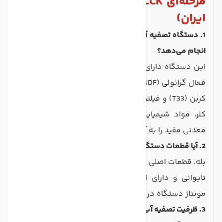
مرحله‌ای CCK (قطعات تایوانی – مونتاژ
ایران)
1. دستگاه تصفیه آب 6 مرحله‌ای CCK چه مراحلی از تصفیه را
انجام می‌دهد؟
این دستگاه دارای 6 مرحله شامل فیلتر الیافی (PP)، کربن
فعال گرانولی (UDF)، کربن بلاک (CTO)، ممبران (RO)، پست
کربن (T33) و فیلتر مینرال (Mineral) است که ذرات معلق،
کلر، مواد شیمیایی، میکروارگانیسم‌ها را حذف و املاح
معدنی مفید را به آب اضافه می‌کند.
2. آیا قطعات دستگاه واقعاً تایوانی هستند؟
بله، قطعات اصلی مانند فیلترها، پمپ، هوزینگ و شیرآلات،
تایوانی و دارای استانداردهای NSF و FDA هستند، اما
مونتاژ دستگاه در ایران انجام می‌شود.
3. ظرفیت تصفیه آب این دستگاه چقدر است؟