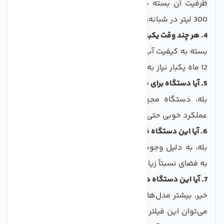
ظرفیت آن بسته به شرایط فشار آب معمولاً بین 200 تا
300 لیتر در شبانه‌روز است.
4. هر چند وقت یکبار باید فیلترهای دستگاه تعویض شوند؟
بسته به کیفیت آب ورودی و میزان مصرف، معمولاً هر 6 تا
12 ماه یکبار نیاز به تعویض فیلترها وجود دارد.
5. آیا دستگاه برای مناطق با فشار آب کم مناسب است؟
بله، دستگاه مجهز به پمپ باکیفیت تایوانی است که
عملکرد خوبی حتی در فشار آب پایین دارد.
6. آیا این دستگاه فضای زیادی زیر سینک اشغال می‌کند؟
بله، به دلیل وجود مخزن ذخیره 12 لیتری و اجزای مختلف،
به فضای نسبتاً زیادی در کابینت زیر سینک نیاز دارد.
7. آیا این دستگاه دارای فیلتر UV هم هست؟
خیر، بیشتر مدل‌های 6 مرحله‌ای فاقد فیلتر UV هستند، اما
می‌توان این فیلتر را به صورت جداگانه اضافه کرد، به‌ویژه