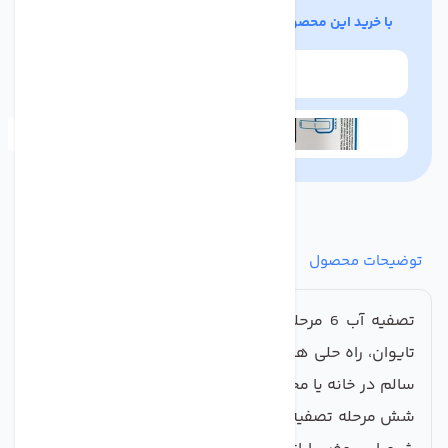
با خرید این محصول، شما هدایای زیر را دریافت خواهید کرد
سختی سنج آب مدل TDS-3
فیلتر تصفیه آب مدل سی سی کا تایوان بسته 3 عددی
توضیحات محصول
مشخصات
نظرات
پرسش‌ها
تصفیه آب 6 مرحله‌ای C.C.K با استفاده از قطعات اعلای
تایوان، راه حلی هوشمندانه و کارآمد برای تأمین آب پاک و
سالم در خانه یا محل کار شماست. این سیستم پیشرفته با
شش مرحله تصفیه، تمامی آلودگی‌ها، ذرات معلق، و مواد