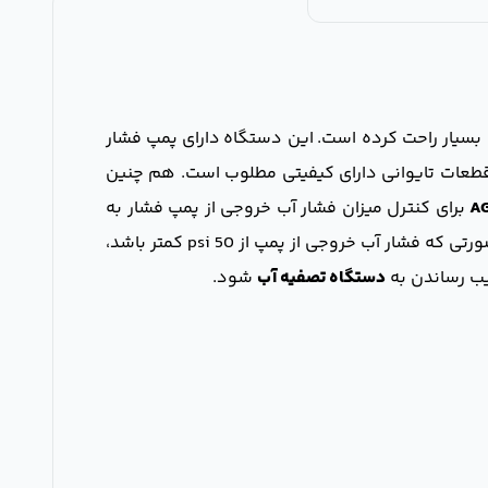
ا بسیار راحت کرده است. این دستگاه
دارای پمپ فشار
طعات تایوانی دارای کیفیتی مطلوب است. هم چنین
برای کنترل میزان فشار آب خروجی از پمپ فشار به
سمت فیلتر ممبران استفاده می شود. میزان فشار استاندارد آب خروجی از پمپ باید عددی بین 50 psi تا 125 psi باشد. در صورتی که فشار آب خروجی از پمپ از 50 psi کمتر باشد،
دستگاه تصفیه آب
شود.