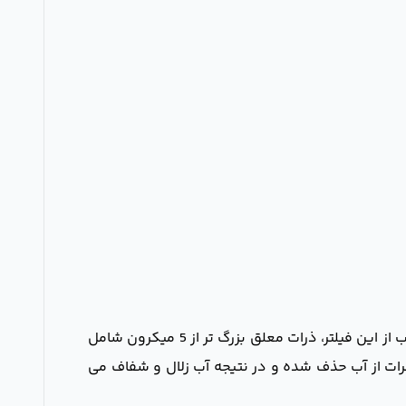
فیلتر الیافی از الیاف پلی پروپیلن ساخته شده است. این فیلتر قابلیت حذف مواد زائد بزرگ تر از 5 میکرون را دارد. با عبور آب از این فیلتر، ذرات معلق بزرگ تر از 5 میکرون شامل
حشرات از آب حذف شده و در نتیجه آب زلال و شفاف می