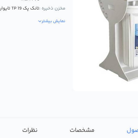
مخزن ذخیره :
تانک پک TP 19 تایوان
نمایش بیشتر
صول
مشخصات
نظرات