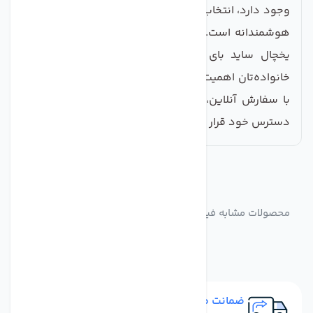
وجود دارد، انتخاب یک فیلتر با کیفیت این‌چنینی تصمیمی
هوشمندانه است. اکنون زمان آن است که با خرید فیلتر
یخچال ساید بای ساید سامسونگ، به سلامت خود و
خانواده‌تان اهمیت دهید. این فرصت را از دست ندهید و
با سفارش آنلاین، آب شیرین و باکیفیت را به راحتی در
دسترس خود قرار دهید.
مشابه
محصولات
محصولات مشابه فیلتر یخچال ساید بای ساید لیوانی ( داخلی )
سامسونگ DA29-800
ضمانت مرجوعی