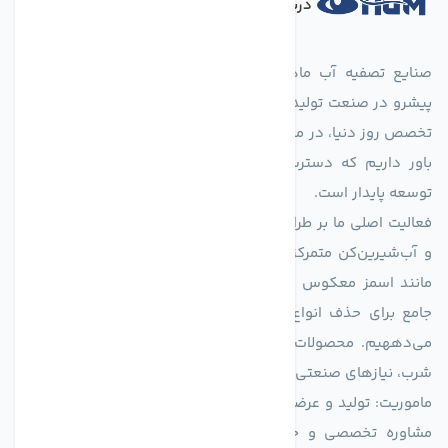
درباره فروشگاه
صنایع تصفیه آب ماهان (agmahan.com)، به عنوان مجموعه‌ای
پیشرو در صنعت تولید تجهیزات تصفیه آب، با تکیه بر دانش فنی و
تخصص روز دنیا، در مسیر تأمین آب سالم و پایدار گام برمی‌دارد. ما
باور داریم که دسترسی به آب پاک، یک حق اساسی و زیربنای
توسعه پایدار است.
فعالیت اصلی ما بر طراحی و تولید سیستم‌های پیشرفته تصفیه آب
و آب‌شیرین‌کن متمرکز است. ما با بهره‌گیری از فناوری‌های نوین
مانند اسمز معکوس (RO)، فیلتراسیون و گندزدایی، راهکارهایی
جامع برای حذف انواع آلاینده‌ها، املاح و نمک از منابع آبی ارائه
می‌دههیم. محصولات ما برای مصارف متنوعی از جمله تأمین آب
شرب، نیازهای صنعتی و کشاورزی طراحی و بهینه‌سازی شده‌اند.
ماموریت: تولید و عرضه محصولاتی با بالاترین استاندارد کیفی، ارائه
مشاوره تخصصی و خدمات پس از فروش مطمئن برای تضمین