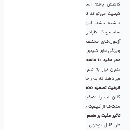
کاهش یافته است، استفاده از یک فیلتر مطمئن و با
کیفیت می‌تواند تأثیر زیادی بر بهبود طعم و سلامت آب
داشته باشد. این فیلتر به طور خاص برای یخچال‌های
سامسونگ طراحی شده است و به راحتی می‌تواند در
آزمون‌های مختلف عملکرد خود را ثابت کند. این محصول
ویژگی‌های کلیدی زیر را داراست:
عمر مفید 12 ماهه:
این فیلتر می‌توان د به مدت یک سال
بدون نیاز به تعویض عمل کند که به شما این امکان را
می‌دهد که به راحتی از آب سالم و باکیفیت استفاده کنید.
ظرفیت تصفیه 800 گالن آب:
این فیلتر قادر است تا 800
گالن آب را تصفیه کند که به شما اطمینان می‌دهد تا
مدت‌ها از کیفیت بالای آب لذت ببرید.
تأثیر مثبت بر طعم آب:
با استفاده از این فیلتر، طعم آب به
طرز قابل توجهی بهبود می‌یابد و شما می‌توانید از آبی تازه