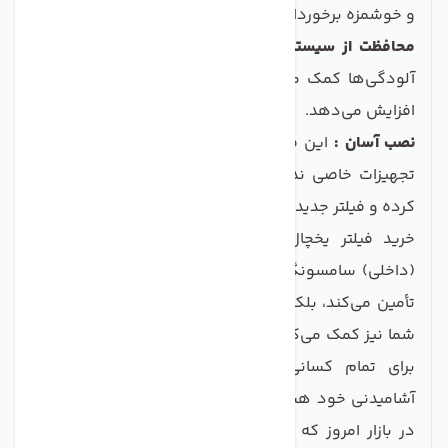
و خوشمزه برخوردار شوید.
محافظت از سیستم یخچال:
فیلتر به کاهش رسوبات و
آلودگی‌ها کمک می‌کند و در نتیجه عمر مفید یخچال را
افزایش می‌دهد.
نصب آسان :
این فیلتر به آسانی نصب می‌شود و نیاز به
تجهیزات خاصی ندارد. فقط کافیست فیلتر کهنه را خارج
کرده و فیلتر جدید را جاگذاری کنید.
خرید فیلتر یخچال ساید بای ساید مدل فیلتر لیوانی
(داخلی) سامسونگ نه تنها سلامت شما و خانواده‌تان را
تأمین می‌کند، بلکه به افزایش کارایی و عمر مفید یخچال
شما نیز کمک می‌کند. با توجه به ویژگی‌های آن، این فیلتر
برای تمام کسانی که به دنبال تضمین کیفیت آب
آشامیدنی خود هستند، گزینه ای مناسب و مطلوب است.
در بازار امروز که محصولات زیادی با کیفیت‌های مختلف