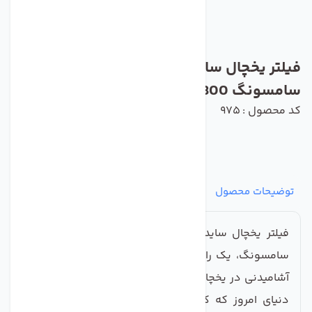
فیلتر یخچال ساید بای ساید لیوانی ( داخلی )
سامسونگ DA29-800
کد محصول : 975
توضیحات محصول
مشخصات
نظرات
پرسش‌ها
فیلتر یخچال ساید بای ساید مدل فیلتر لیوانی (داخلی)
سامسونگ، یک راه‌حل کارآمد برای اطمینان از کیفیت آب
آشامیدنی در یخچال‌های ساید بای ساید است. به ویژه در
دنیای امروز که کیفیت آب در شهرهای بزرگ به شدت