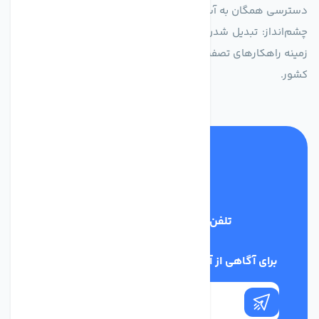
دسترسی همگان به آب پاک و سالم.
چشم‌انداز: تبدیل شدن به انتخاب اول صنایع و مصرف‌کنندگان در
زمینه راهکارهای تصفیه آب و ایفای نقشی کلیدی در حفظ منابع آبی
کشور.
تلفن پشتیبانی
03134405651
برای آگاهی از آخرین اخبار در خبرنامه ما عضو شوید