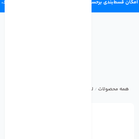
امکان قسط‌بندی برحسب اعتبار ترب‌پی 4 قسط ماهانه. بدون سود،
چک و ضامن.
همه محصولات
لوازم جانبی تصفیه آب خانگی
فیلتر یخچال سای
/
/