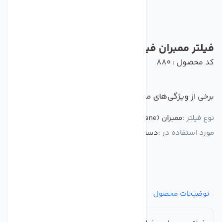
فیلتر ممبران فیلمتک مدل BW60 1812 75
کد محصول : 880
برخی از ویژگی‌های مهم این محصول :
نوع فیلتر :
ممبران (Membrane)
مورد استفاده در :
دستگاه تصفیه کننده آب
توضیحات محصول
مشخصات
نظرات
پرسش‌ها