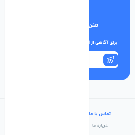
تلفن پشتیبانی
03134405651
برای آگاهی از آخرین اخبار در خبرنامه ما عضو شوید
تماس با ما
خدمات مشتریان
درباره ما
سوالات متداول