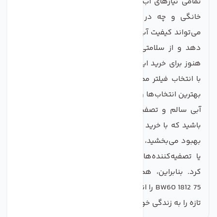
تمامی نیازهای آب شیرین‌کن شماست؛ چه برای استفاده
خانگی و چه در صنایع بزرگتر. استفاده از این فیلتر
می‌تواند کیفیت آب مصرفی شما را به طرز چشمگیری ارتقا
دهد و از سلامتی شما و خانواده‌تان محافظت کند. آیا
هنوز برای خرید این فیلتر تردید دارید؟ مطمئن باشید که
با انتخاب فیلتر ممبران فی لمتک BW60 1812 75، یکی از
بهترین انتخاب‌ها را خواهید داشت و به راحتی می‌توانید از
آبی سالم و تصفیه شده بهره‌مند شوید. به یاد داشته
باشید که با خرید این محصول، نه تنها کیفیت آب خود را
بهبود می‌بخشید، بلکه در هزینه‌ها نظیر خرید آب معدنی
یا تصفیه‌کننده‌های گران‌قیمت نیز صرفه‌جویی خواهید
کرد. بنابراین، همین امروز فیلتر ممبران فیلمتک مدل
BW60 1812 75 را انتخاب کنید و تجربهٔ نوشیدن آب سالم و
تازه را به زندگی خود بیاورید.