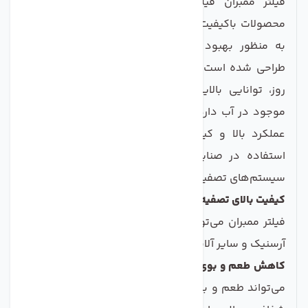
فیلتر ممبران فیلمتک مدل BW60 1812 75 یکی از
محصولات باکیفیت و کارآمد در زمینه تصفیه آب است که
به منظور بهبود کیفیت آب‌های نیمه‌شیرین و نمکی
طراحی شده است. این مدل با ظرفیت تولید 75 گالن در
روز، توانایی بالایی در حذف آلاینده‌ها و ناخالصی‌های
موجود در آب دارد. فیلتر ممبران BW60 1812 75 به خاطر
عملکرد بالا و کیفیت عالی خود، انتخابی مناسب برای
استفاده در صنایع آب شیرین‌کن، خانه‌ها و همچنین
سیستم‌های تصفیه آب خانگی محسوب می‌شود.
کیفیت بالای تصفیه:
با استفاده از تکنولوژی پیشرفته، این
فیلتر ممبران می‌تواند تا 98% از امل اح معلق، سرب، کلر،
آرسنیک و سایر آلاینده‌های مضر را از آب حذف کند.
کاهش طعم و بوی نامطبوع:
با حذف آلاینده‌ها، این فیلتر
می‌تواند طعم و بوی ناخوشایند آب را بهبود بخشد و آبی