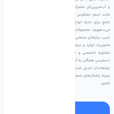
و آب‌شیرین‌کن متمرکز است. ما با بهره‌گیری از فناوری‌های نوین
مانند اسمز معکوس (RO)، فیلتراسیون و گندزدایی، راهکارهایی
جامع برای حذف انواع آلاینده‌ها، املاح و نمک از منابع آبی ارائه
می‌دههیم. محصولات ما برای مصارف متنوعی از جمله تأمین آب
شرب، نیازهای صنعتی و کشاورزی طراحی و بهینه‌سازی شده‌اند.
ماموریت: تولید و عرضه محصولاتی با بالاترین استاندارد کیفی، ارائه
مشاوره تخصصی و خدمات پس از فروش مطمئن برای تضمین
دسترسی همگان به آب پاک و سالم.
چشم‌انداز: تبدیل شدن به انتخاب اول صنایع و مصرف‌کنندگان در
زمینه راهکارهای تصفیه آب و ایفای نقشی کلیدی در حفظ منابع آبی
کشور.