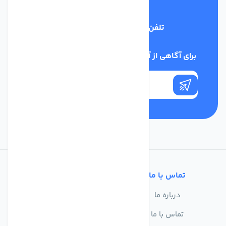
تلفن پشتیبانی
03134405651
برای آگاهی از آخرین اخبار در خبرنامه ما عضو شوید
تماس با ما
خدمات مشتریان
درباره ما
سوالات متداول
تماس با ما
حریم خصوصی