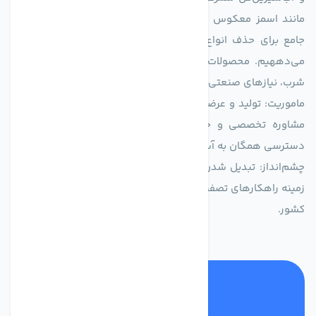
مانند اسمز معکوس (RO)، فیلتراسیون و گندزدایی، راهکارهایی
جامع برای حذف انواع آلاینده‌ها، املاح و نمک از منابع آبی ارائه
می‌دههیم. محصولات ما برای مصارف متنوعی از جمله تأمین آب
شرب، نیازهای صنعتی و کشاورزی طراحی و بهینه‌سازی شده‌اند.
ماموریت: تولید و عرضه محصولاتی با بالاترین استاندارد کیفی، ارائه
مشاوره تخصصی و خدمات پس از فروش مطمئن برای تضمین
دسترسی همگان به آب پاک و سالم.
چشم‌انداز: تبدیل شدن به انتخاب اول صنایع و مصرف‌کنندگان در
زمینه راهکارهای تصفیه آب و ایفای نقشی کلیدی در حفظ منابع آبی
کشور.