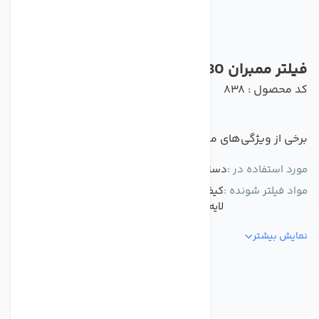
فیلتر ممبران 80 گالن ال جی TWRO-1812-80
کد محصول : 838
برخی از ویژگی‌های مهم این محصول :
مورد استفاده در :
دستگاه تصفیه کننده آب
مواد فیلتر شونده :
کیفیت بسیار بالاکاهش سختی آب تا 95%درای
لایه های غشایی با دقت 0.0001 میکرون
نمایش بیشتر