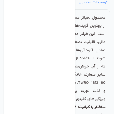
توضیحات محصول
مشخصات
نظرات
پرسش‌ها
محصول [فیلتر ممبران 80 گالن LG TWRO-1812-80] یکی
از بهترین گزینه‌ها برای تهیه آب آشامیدنی سالم و خالص
است. این فیلتر ممبران با طراحی پیشرفته و کیفیت ساخت
عالی، قابلیت تصفیه آب را به گونه‌ای فراهم می‌کند که
تمامی آلودگی‌ها و ناخالصی‌های موجود در آب حذف
شوند. استفاده از این فیلتر به شما این امکان را می‌دهد
که از آب خوش‌طعم و سالم برای نوشیدن، پخت و پز و
سایر مصارف خانگی بهره‌مند شوید. با فیلتر ممبران LG
TWRO-1812-80، به کیفیت و ایمنی آب خود اهمیت دهید
و لذت تجربه یک زندگی سالم‌تر را احساس کنید.
ویژگی‌های کلیدی محصول:
ساختار با کیفیت:
فیلتر ممبران LG TWRO-1812-80 از مواد