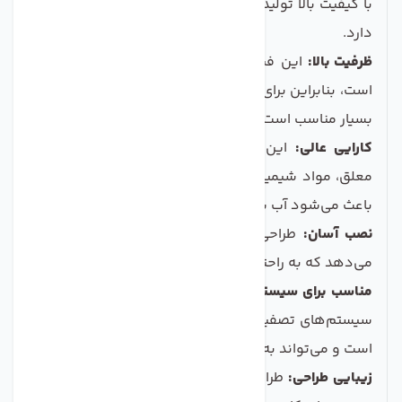
با کیفیت بالا تولید شده است که دوام و ماندگاری بالایی
دارد.
ظرفیت بالا:
این فیلتر قادر به تصفیه 80 گالن آب در روز
است، بنابراین برای خانواده‌های بزرگ و یا مصارف بالای آب
بسیار مناسب است.
کارایی عالی:
این محصول توانایی حذف تا 99% ذرات
معلق، مواد شیمیایی و آلودگی‌های میکروبی را دارد، که
باعث می‌شود آب شما کاملا خالص و ایمن باشد.
نصب آسان:
طراحی کاربرپسند آن به شما این امکان را
می‌دهد که به راحتی این فیلتر را نصب و استفاده کنید.
مناسب برای سیستم‌های RO:
این فیلتر برای استفاده در
سیستم‌های تصفیه آب RO (اسمز معکوس) کاملاً مناسب
است و می‌تواند به بهبود عملکرد سیستم شما کمک کند.
زیبایی طراحی:
طراحی زیبا و مدرن این فیلتر، آن را به یک