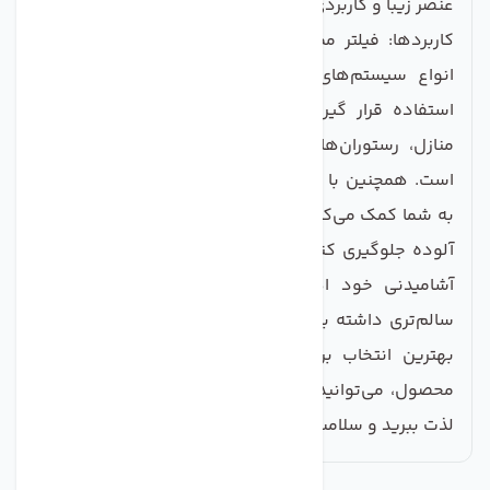
عنصر زیبا و کاربردی در آشپزخانه شما تبدیل می‌کند.
کاربردها: فیلتر ممبران LG TWRO-1812-80 می‌تواند در
انواع سیستم‌های تصفیه آب خانگی و صنعتی مورد
استفاده قرار گیرد. این فیلتر برای تامین آب شرب در
منازل، رستوران‌ها، کافه‌ها و نیز صنایع غذایی ایده‌آل
است. همچنین با تسهیل فرآیند تصفیه آب، این محصول
به شما کمک می‌کند تا از مشکلات ناشی از مصرف آب‌های
آلوده جلوگیری کنید. در نهایت، اگر به بهبود کیفیت آب
آشامیدنی خود اهمیت می‌دهید و می‌خواهید زندگی
سالم‌تری داشته باشید، فیلتر ممبران LG TWRO-1812-80
بهترین انتخاب برای شماست. با سرمایه‌گذاری در این
محصول، می‌توانید به مدت طولانی از آب خالص و سالم
لذت ببرید و سلامت خود و خانواده‌تان را تأمین کنید!