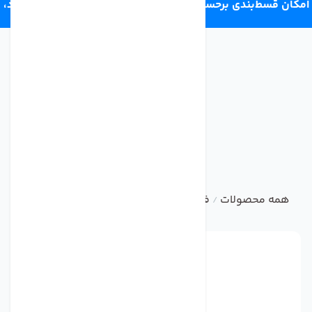
امکان قسط‌بندی برحسب اعتبار ترب‌پی 4 قسط ماهانه. بدون سود،
چک و ضامن.
همه محصولات
فیلتر تصفیه کننده آب
ست فیلتر و سایر فیل
/
/