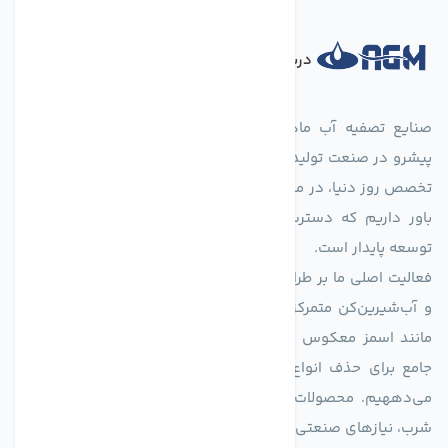
درباره فروشگاه
صنایع تصفیه آب ماهان (agmahan.com)، به عنوان مجموعه‌ای
پیشرو در صنعت تولید تجهیزات تصفیه آب، با تکیه بر دانش فنی و
تخصص روز دنیا، در مسیر تأمین آب سالم و پایدار گام برمی‌دارد. ما
باور داریم که دسترسی به آب پاک، یک حق اساسی و زیربنای
توسعه پایدار است.
فعالیت اصلی ما بر طراحی و تولید سیستم‌های پیشرفته تصفیه آب
و آب‌شیرین‌کن متمرکز است. ما با بهره‌گیری از فناوری‌های نوین
مانند اسمز معکوس (RO)، فیلتراسیون و گندزدایی، راهکارهایی
جامع برای حذف انواع آلاینده‌ها، املاح و نمک از منابع آبی ارائه
می‌دههیم. محصولات ما برای مصارف متنوعی از جمله تأمین آب
شرب، نیازهای صنعتی و کشاورزی طراحی و بهینه‌سازی شده‌اند.