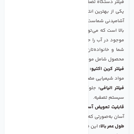
فیلتر دستگاه تصفیه آب اولترا تک مدل مجموعه 3 عددی،
یکی از بهترین انتخاب‌ها برای اطمینان از کیفیت بالای آب
آشامیدنی شماست. این مجموعه شامل سه فیلتر با کیفیت
بالا است که می‌توانند به‌خوبی آلودگی‌ها و ناخالصی‌های
موجود در آب را حذف کنند، و آب سالم و گوارایی را برای
شما و خانواده‌تان فراهم سازند. ویژگی‌های کلیدی این
محصول شامل موارد زیر است:
فیلتر کربن اکتیو:
حذف بو و طعم نامطلوب آب و جذب
مواد شیمیایی مضر.
فیلتر الیافی:
جلوگیری از ورود ذرات بزرگ و معلق به
سیستم تصفیه.
قابلیت تعویض آسان:
طراحی شده برای نصب و تعویض
آسان به‌صورتی که هیچ نیازی به ابزار خاصی ندارد.
طول عمر بالا:
این فیلترها با عمر طولانی خود، به شما کمک