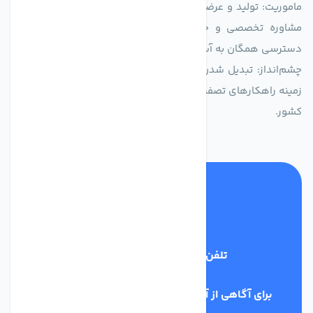
ماموریت: تولید و عرضه محصولاتی با بالاترین استاندارد کیفی، ارائه
مشاوره تخصصی و خدمات پس از فروش مطمئن برای تضمین
دسترسی همگان به آب پاک و سالم.
چشم‌انداز: تبدیل شدن به انتخاب اول صنایع و مصرف‌کنندگان در
زمینه راهکارهای تصفیه آب و ایفای نقشی کلیدی در حفظ منابع آبی
کشور.
تلفن پشتیبانی
03134405651
برای آگاهی از آخرین اخبار در خبرنامه ما عضو شوید