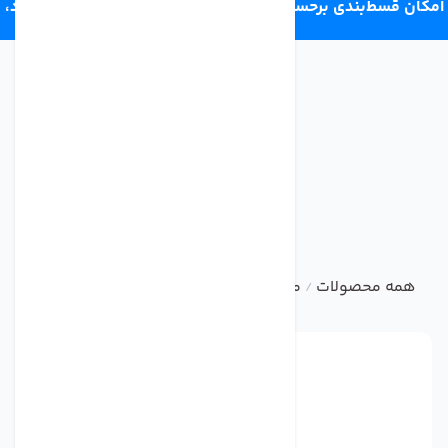
امکان قسط‌بندی برحسب اعتبار ترب‌پی 4 قسط ماهانه. بدون سود،
چک و ضامن.
همه محصولات
منبع ذخیره دستگاه تصفیه آب
مخزن دستکاه 
/
/