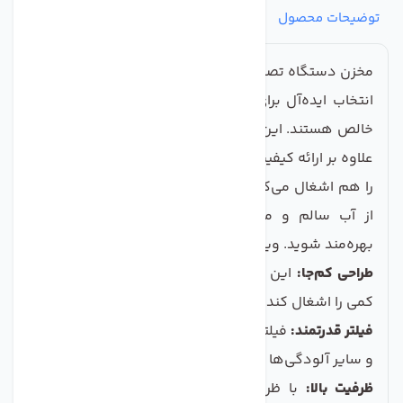
توضیحات محصول
مشخصات
نظرات
پرسش‌ها
مخزن دستگاه تصفیه کننده آب تانک پک مدل TP-19، یک
انتخاب ایده‌آل برای کسانی است که به دنبال آب پاک و
خالص هستند. این محصول با طراحی مدرن و ظاهری زیبا،
علاوه بر ارائه کیفیت بالای تصفیه آب، انرژی و فضای کمتری
را هم اشغال می‌کند. به کمک تانک پک TP-19، می‌توانید
از آب سالم و مطمئن برای مصارف خانگی و صنعتی
بهره‌مند شوید. ویژگی‌های کلیدی این مخزن شامل:
طراحی کم‌جا:
این مدل به گونه‌ای طراحی شده که فضای
کمی را اشغال کند و به راحتی در هر محیطی جای بگیرد.
فیلتر قدرتمند:
فیلتر این مخزن قادر است ذرات م علق، کلر،
و سایر آلودگی‌ها را به طور موثر تصفیه کند.
ظرفیت بالا:
با ظرفیت 19 لیتری، امکان ذخیره آب برای