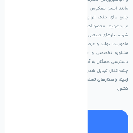
مانند اسمز معکوس (RO)، فیلتراسیون و گندزدایی، راهکارهایی
جامع برای حذف انواع آلاینده‌ها، املاح و نمک از منابع آبی ارائه
می‌دههیم. محصولات ما برای مصارف متنوعی از جمله تأمین آب
شرب، نیازهای صنعتی و کشاورزی طراحی و بهینه‌سازی شده‌اند.
ماموریت: تولید و عرضه محصولاتی با بالاترین استاندارد کیفی، ارائه
مشاوره تخصصی و خدمات پس از فروش مطمئن برای تضمین
دسترسی همگان به آب پاک و سالم.
چشم‌انداز: تبدیل شدن به انتخاب اول صنایع و مصرف‌کنندگان در
زمینه راهکارهای تصفیه آب و ایفای نقشی کلیدی در حفظ منابع آبی
کشور.