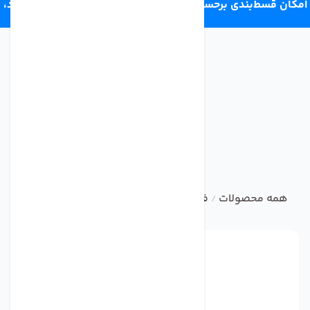
امکان قسط‌بندی برحسب اعتبار ترب‌پی 4 قسط ماهانه. بدون سود،
چک و ضامن.
همه محصولات
فیلتر یخچال
فیلتر بیرونی یخچال ساید
فیلتر
/
/
/