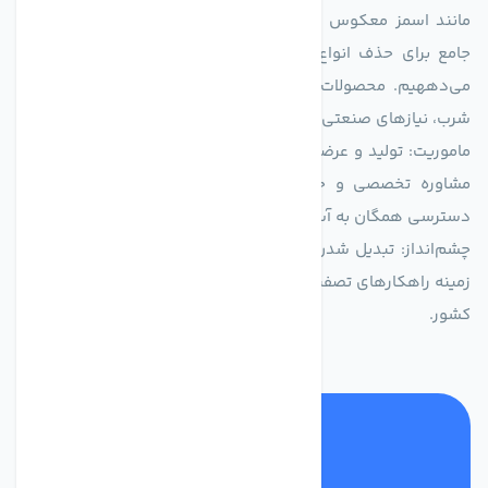
مانند اسمز معکوس (RO)، فیلتراسیون و گندزدایی، راهکارهایی
جامع برای حذف انواع آلاینده‌ها، املاح و نمک از منابع آبی ارائه
می‌دههیم. محصولات ما برای مصارف متنوعی از جمله تأمین آب
شرب، نیازهای صنعتی و کشاورزی طراحی و بهینه‌سازی شده‌اند.
ماموریت: تولید و عرضه محصولاتی با بالاترین استاندارد کیفی، ارائه
مشاوره تخصصی و خدمات پس از فروش مطمئن برای تضمین
دسترسی همگان به آب پاک و سالم.
چشم‌انداز: تبدیل شدن به انتخاب اول صنایع و مصرف‌کنندگان در
زمینه راهکارهای تصفیه آب و ایفای نقشی کلیدی در حفظ منابع آبی
کشور.