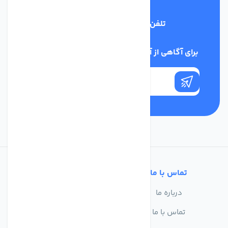
تلفن پشتیبانی
03134405651
برای آگاهی از آخرین اخبار در خبرنامه ما عضو شوید
تماس با ما
خدمات مشتریان
درباره ما
سوالات متداول
تماس با ما
حریم خصوصی