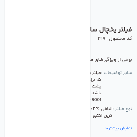
فیلتر یخچال ساید تانک پک تایوان (پیور فر )
کد محصول : 319
برخی از ویژگی‌های مهم این محصول :
سایر توضیحات :
فیلتر پیوریفر از نوع دو منظوره شفاف می باشد ؛
که برای انواع یخچال ساید بعنوان فیلتر بیرونی (
پشت دستگاه ساید ) قابل استفاده می
باشد.دارای نشان های استاندارد globalwater/
NSF / ISO 9001 می باشد. ساخت تایوان
نوع فیلتر :
الیافی (PP)
کربن اکتیو
نمایش بیشتر