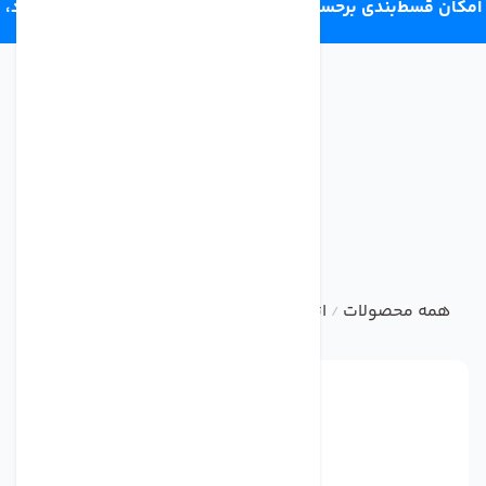
امکان قسط‌بندی برحسب اعتبار ترب‌پی 4 قسط ماهانه. بدون سود،
چک و ضامن.
همه محصولات
اتصالات تصفیه آب خانگی
سوییچ فشار بالا ت
/
/