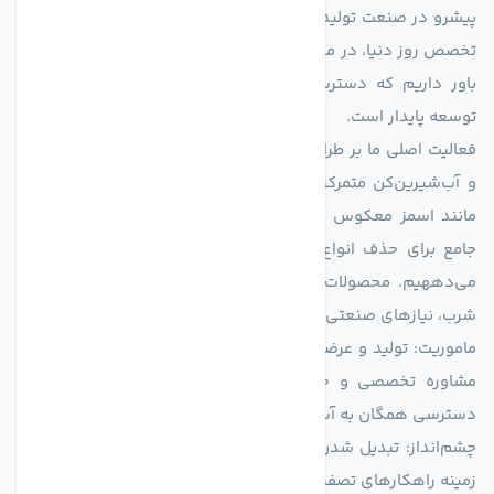
پیشرو در صنعت تولید تجهیزات تصفیه آب، با تکیه بر دانش فنی و
تخصص روز دنیا، در مسیر تأمین آب سالم و پایدار گام برمی‌دارد. ما
باور داریم که دسترسی به آب پاک، یک حق اساسی و زیربنای
توسعه پایدار است.
فعالیت اصلی ما بر طراحی و تولید سیستم‌های پیشرفته تصفیه آب
و آب‌شیرین‌کن متمرکز است. ما با بهره‌گیری از فناوری‌های نوین
مانند اسمز معکوس (RO)، فیلتراسیون و گندزدایی، راهکارهایی
جامع برای حذف انواع آلاینده‌ها، املاح و نمک از منابع آبی ارائه
می‌دههیم. محصولات ما برای مصارف متنوعی از جمله تأمین آب
شرب، نیازهای صنعتی و کشاورزی طراحی و بهینه‌سازی شده‌اند.
ماموریت: تولید و عرضه محصولاتی با بالاترین استاندارد کیفی، ارائه
مشاوره تخصصی و خدمات پس از فروش مطمئن برای تضمین
دسترسی همگان به آب پاک و سالم.
چشم‌انداز: تبدیل شدن به انتخاب اول صنایع و مصرف‌کنندگان در
زمینه راهکارهای تصفیه آب و ایفای نقشی کلیدی در حفظ منابع آبی