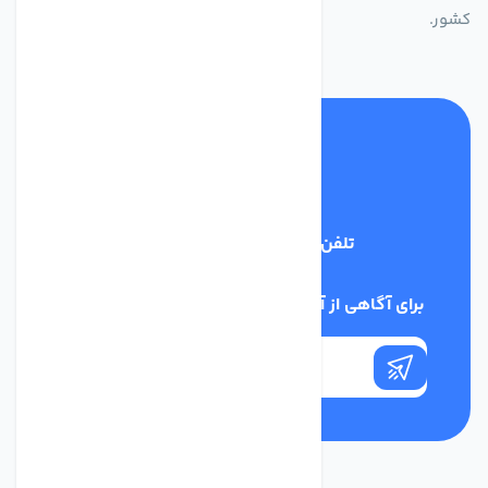
کشور.
تلفن پشتیبانی
03134405651
برای آگاهی از آخرین اخبار در خبرنامه ما عضو شوید