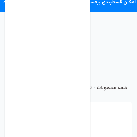
امکان قسط‌بندی برحسب اعتبار ترب‌پی 4 قسط ماهانه. بدون سود،
چک و ضامن.
همه محصولات
تصفیه آب صنعتی و نیمه صنعتی
فیلتر ممبر
/
/