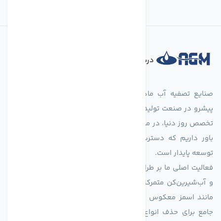
درباره فروشگاه
صنایع تصفیه آب ماهان (agmahan.com)، به عنوان مجموعه‌ای
پیشرو در صنعت تولید تجهیزات تصفیه آب، با تکیه بر دانش فنی و
تخصص روز دنیا، در مسیر تأمین آب سالم و پایدار گام برمی‌دارد. ما
باور داریم که دسترسی به آب پاک، یک حق اساسی و زیربنای
توسعه پایدار است.
فعالیت اصلی ما بر طراحی و تولید سیستم‌های پیشرفته تصفیه آب
و آب‌شیرین‌کن متمرکز است. ما با بهره‌گیری از فناوری‌های نوین
مانند اسمز معکوس (RO)، فیلتراسیون و گندزدایی، راهکارهایی
جامع برای حذف انواع آلاینده‌ها، املاح و نمک از منابع آبی ارائه