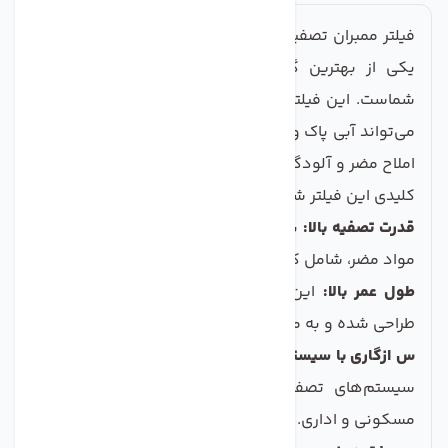
فیلتر ممبران تصفیه آب زیر سینک مدل TW30-1812-100،
یکی از بهترین گزینه‌ها برای بهبود کیفیت آب شرب
شماست. این فیلتر با طراحی منحصر به فرد و کارایی بالا،
می‌تواند آبی پاک و خالص را برای شما فراهم کند و تمامی
املاح مضر و آلودگی‌ها را از منبع آب حذف کند. ویژگی‌های
کلیدی این فیلتر شامل موارد زیر است:
قدرت تصفیه بالا:
با قابلیت حذف تا 99 درصد آلاینده‌ها و
مواد مضر، شامل کلر، ذرات معلق و باکتری‌ها.
طول عمر بالا:
این فیلتر بر اساس استانداردهای جهانی
طراحی شده و به مدت طولانی قابل استفاده است.
س ازگاری با سیستم‌های مختلف:
قابل نصب بر روی تمام
سیستم‌های تصفیه زیر سینک، مناسب برای خانه‌های
مسکونی و اداری.