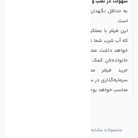
سهولت در نصب و نگهداری:
با راهنمای نصب ساده و نیاز
به حداقل نگهداری، استفاده از آن برای همه افراد آسان
است.
این فیلتر با عملکرد بهینه خود، به شما اطمینان می‌دهد
که آب شرب شما نه تنها سالم است، بلکه طعم بهتری نیز
خواهد داشت. مصرف آب تصفیه شده می‌تواند به سلامت
خانواده‌تان کمک کند و از بروز بیماری‌ها جلوگیری کند.
خرید فیلتر ممبران TW30-1812-100 به عنوان
سرمایه‌گذاری در سلامتی شما و خانواده‌تان، قطعاً گزینه‌ای
مناسب خواهد بود.
مشابه
محصولات
محصولات مشابه فیلتر ممبران تصفیه آب زیر سینک مدل
TW30-1812-100