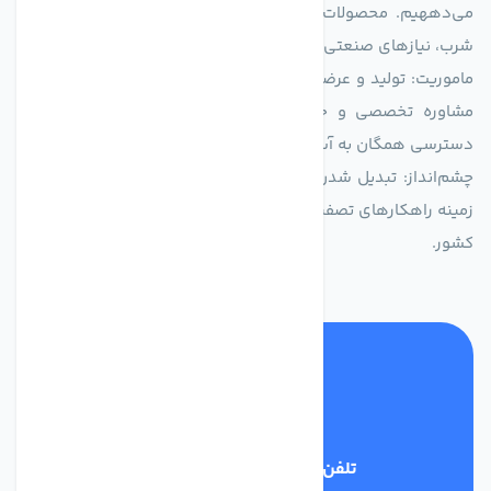
می‌دههیم. محصولات ما برای مصارف متنوعی از جمله تأمین آب
شرب، نیازهای صنعتی و کشاورزی طراحی و بهینه‌سازی شده‌اند.
ماموریت: تولید و عرضه محصولاتی با بالاترین استاندارد کیفی، ارائه
مشاوره تخصصی و خدمات پس از فروش مطمئن برای تضمین
دسترسی همگان به آب پاک و سالم.
چشم‌انداز: تبدیل شدن به انتخاب اول صنایع و مصرف‌کنندگان در
زمینه راهکارهای تصفیه آب و ایفای نقشی کلیدی در حفظ منابع آبی
کشور.
تلفن پشتیبانی
03134405651