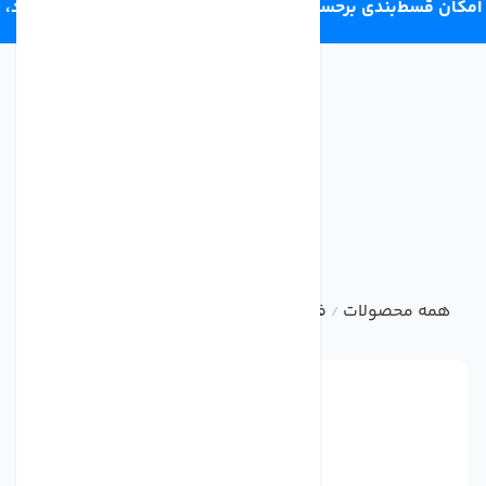
امکان قسط‌بندی برحسب اعتبار ترب‌پی 4 قسط ماهانه. بدون سود،
چک و ضامن.
همه محصولات
فیلتر تصفیه کننده آب
ست فیلتر و سایر فیل
/
/