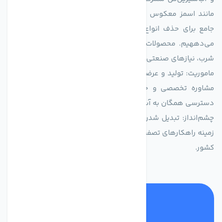
مانند اسمز معکوس (RO)، فیلتراسیون و گندزدایی، راهکارهایی
جامع برای حذف انواع آلاینده‌ها، املاح و نمک از منابع آبی ارائه
می‌دههیم. محصولات ما برای مصارف متنوعی از جمله تأمین آب
شرب، نیازهای صنعتی و کشاورزی طراحی و بهینه‌سازی شده‌اند.
ماموریت: تولید و عرضه محصولاتی با بالاترین استاندارد کیفی، ارائه
مشاوره تخصصی و خدمات پس از فروش مطمئن برای تضمین
دسترسی همگان به آب پاک و سالم.
چشم‌انداز: تبدیل شدن به انتخاب اول صنایع و مصرف‌کنندگان در
زمینه راهکارهای تصفیه آب و ایفای نقشی کلیدی در حفظ منابع آبی
کشور.