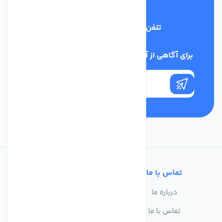
تلفن پشتیبانی
03134405651
برای آگاهی از آخرین اخبار در خبرنامه ما عضو شوید
تماس با ما
خدمات مشتریان
درباره ما
سوالات متداول
تماس با ما
حریم خصوصی