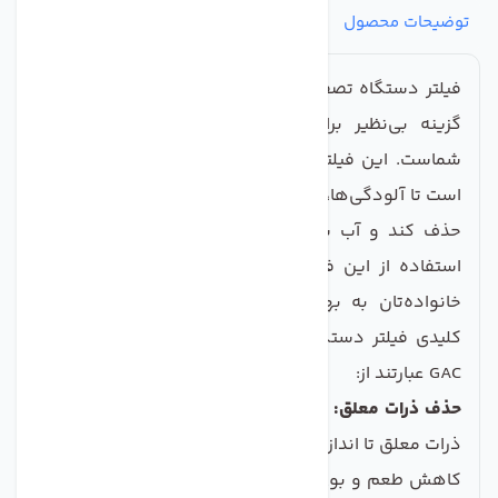
توضیحات محصول
مشخصات
نظرات
پرسش‌ها
فیلتر دستگاه تصفیه آب تکومن مدل PP-CTO-GAC یک
گزینه بی‌نظیر برای بهبود کیفیت آب قابل آشامیدن
شماست. این فیلتر با ترکیب سه نوع فیلتر مختلف، قادر
است تا آلودگی‌ها، طعم و بوی نامطبوع آب را به طور مؤثر
حذف کند و آب سالم و گوارا را به شما ارائه دهد. با
استفاده از این فیلتر، شما می‌توانید از سلامتی خود و
خانواده‌تان به بهترین نحو محافظت کنید. ویژگی‌های
کلیدی فیلتر دستگاه تصفیه آب تکومن مدل PP-CTO-
GAC عبارتند از:
حذف ذرات معلق:
فیلتر PP با قدرت بالای خود قادر است
ذرات معلق تا اندازه 5 میکرون را جذب کند.
کاهش طعم و بوی نامطبوع: فیلتر CTO به بهبود طعم و