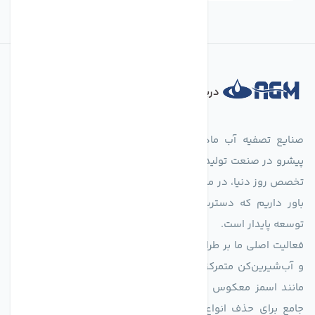
درباره فروشگاه
صنایع تصفیه آب ماهان (agmahan.com)، به عنوان مجموعه‌ای
پیشرو در صنعت تولید تجهیزات تصفیه آب، با تکیه بر دانش فنی و
تخصص روز دنیا، در مسیر تأمین آب سالم و پایدار گام برمی‌دارد. ما
باور داریم که دسترسی به آب پاک، یک حق اساسی و زیربنای
توسعه پایدار است.
فعالیت اصلی ما بر طراحی و تولید سیستم‌های پیشرفته تصفیه آب
و آب‌شیرین‌کن متمرکز است. ما با بهره‌گیری از فناوری‌های نوین
مانند اسمز معکوس (RO)، فیلتراسیون و گندزدایی، راهکارهایی
جامع برای حذف انواع آلاینده‌ها، املاح و نمک از منابع آبی ارائه