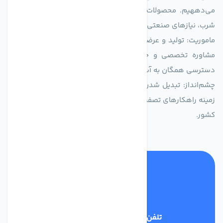
می‌دههیم. محصولات ما برای مصارف متنوعی از جمله تأمین آب
شرب، نیازهای صنعتی و کشاورزی طراحی و بهینه‌سازی شده‌اند.
ماموریت: تولید و عرضه محصولاتی با بالاترین استاندارد کیفی، ارائه
مشاوره تخصصی و خدمات پس از فروش مطمئن برای تضمین
دسترسی همگان به آب پاک و سالم.
چشم‌انداز: تبدیل شدن به انتخاب اول صنایع و مصرف‌کنندگان در
زمینه راهکارهای تصفیه آب و ایفای نقشی کلیدی در حفظ منابع آبی
کشور.
تلفن پشتیبانی
03134405651