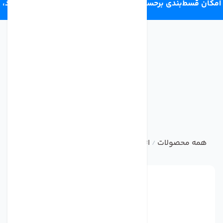
امکان قسط‌بندی برحسب اعتبار ترب‌پی 4 قسط ماهانه. بدون سود،
چک و ضامن.
همه محصولات
اتصالات تصفیه آب خانگی
زانو هوزینگ ممبر
/
/