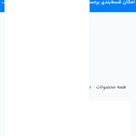
امکان قسط‌بندی برحسب اعتبار ترب‌پی 4 قسط ماهانه. بدون سود،
چک و ضامن.
همه محصولات
هوزینگ تصفیه آب خانگی
هوزینگ دبل اورینگ
/
/