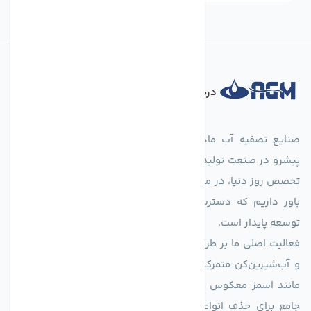
درباره فروشگاه
صنایع تصفیه آب ماهان (agmahan.com)، به عنوان مجموعه‌ای
پیشرو در صنعت تولید تجهیزات تصفیه آب، با تکیه بر دانش فنی و
تخصص روز دنیا، در مسیر تأمین آب سالم و پایدار گام برمی‌دارد. ما
باور داریم که دسترسی به آب پاک، یک حق اساسی و زیربنای
توسعه پایدار است.
فعالیت اصلی ما بر طراحی و تولید سیستم‌های پیشرفته تصفیه آب
و آب‌شیرین‌کن متمرکز است. ما با بهره‌گیری از فناوری‌های نوین
مانند اسمز معکوس (RO)، فیلتراسیون و گندزدایی، راهکارهایی
جامع برای حذف انواع آلاینده‌ها، املاح و نمک از منابع آبی ارائه