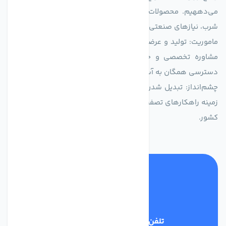
می‌دههیم. محصولات ما برای مصارف متنوعی از جمله تأمین آب
شرب، نیازهای صنعتی و کشاورزی طراحی و بهینه‌سازی شده‌اند.
ماموریت: تولید و عرضه محصولاتی با بالاترین استاندارد کیفی، ارائه
مشاوره تخصصی و خدمات پس از فروش مطمئن برای تضمین
دسترسی همگان به آب پاک و سالم.
چشم‌انداز: تبدیل شدن به انتخاب اول صنایع و مصرف‌کنندگان در
زمینه راهکارهای تصفیه آب و ایفای نقشی کلیدی در حفظ منابع آبی
کشور.
تلفن پشتیبانی
03134405651