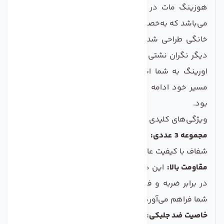
هوزینگ مات در اندازه 10 اینچ و یک هوزینگ شفاف
می‌باشد که به‌خصوص برای مراحل دوم و سوم تصفیه آب
خانگی طراحی شده است. با استفاده از این هوزینگ‌ها
دیگر نگران نشتی آب نخواهید بود چراکه تکنولوژی دابل
اورینگ به شما این اطمینان را می‌دهد که آب تنها به
مسیر خود ادامه دهد و هیچ‌گونه نشتی در کار نخواهد
بود.
ویژگی‌های کلیدی
مجموعه 3 عددی:
شامل دو ه وزینگ مات و یک هوزینگ
شفاف با کیفیت عالی.
مقاومت بالا:
این هوزینگ‌ها دارای استقامت بسیار بالایی
در برابر ضربه و فشار هستند، که عمر طولانی‌تری را برای
شما فراهم می‌آورد.
خاصیت ضد جلبکی:
هوزینگ‌های مات از تجمع جلبک درون