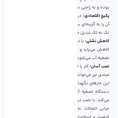
بوده و به راحتی نصب می‌شود.
پکیج اقتصادی:
در یک بسته 20 عددی عرضه می‌شود که
آن را به گزینه‌ای بسیار مقرون به صرفه در مقایسه با خرید
تک به تک تبدیل می‌کند.
کاهش نشتی:
با استفاده از این خاره‌ها، احتمال نشتی آب
کاهش می‌یابد و این موضوع باعث افزایش عمر دستگاه
تصفیه آب می‌شود.
نصب آسان:
کار با این خارها بسیار آسان است و حتی افراد
مبتدی نیز می‌توانند به راحتی آنها را نصب کنند.
این خارهای نگهدارنده به شما این اطمینان را می‌دهند که
دستگاه تصفیه آب شما به درستی و بدون مشکل کار
می‌کند. با نصب درست این خارها، دیگر نگران نشتی آب یا
خرابی اتصالات نخواهید بود. همچنین، این محصول با
کیفیت و استانداردهای بالا تولید شده و مناسب برای