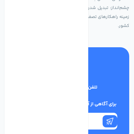
چشم‌انداز: تبدیل شدن به انتخاب اول صنایع و مصرف‌کنندگان در
زمینه راهکارهای تصفیه آب و ایفای نقشی کلیدی در حفظ منابع آبی
کشور.
تلفن پشتیبانی
03134405651
برای آگاهی از آخرین اخبار در خبرنامه ما عضو شوید