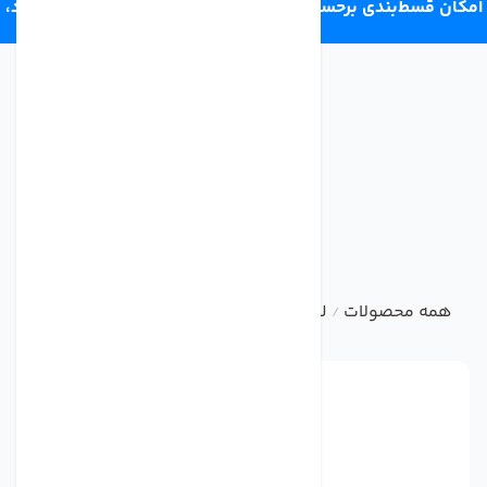
امکان قسط‌بندی برحسب اعتبار ترب‌پی 4 قسط ماهانه. بدون سود،
چک و ضامن.
همه محصولات
لوازم جانبی تصفیه آب خانگی
خار نگهدارنده ا
/
/