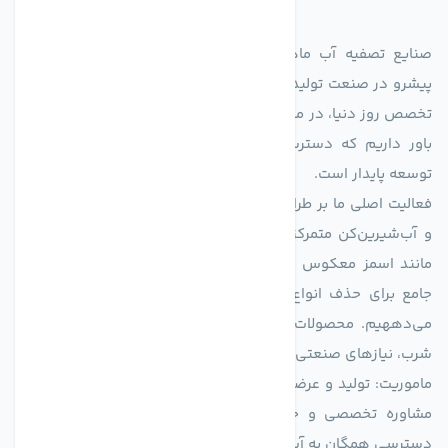
صنایع تصفیه آب ماهان (agmahan.com)، به عنوان مجموعه‌ای
پیشرو در صنعت تولید تجهیزات تصفیه آب، با تکیه بر دانش فنی و
تخصص روز دنیا، در مسیر تأمین آب سالم و پایدار گام برمی‌دارد. ما
باور داریم که دسترسی به آب پاک، یک حق اساسی و زیربنای
توسعه پایدار است.
فعالیت اصلی ما بر طراحی و تولید سیستم‌های پیشرفته تصفیه آب
و آب‌شیرین‌کن متمرکز است. ما با بهره‌گیری از فناوری‌های نوین
مانند اسمز معکوس (RO)، فیلتراسیون و گندزدایی، راهکارهایی
جامع برای حذف انواع آلاینده‌ها، املاح و نمک از منابع آبی ارائه
می‌دههیم. محصولات ما برای مصارف متنوعی از جمله تأمین آب
شرب، نیازهای صنعتی و کشاورزی طراحی و بهینه‌سازی شده‌اند.
ماموریت: تولید و عرضه محصولاتی با بالاترین استاندارد کیفی، ارائه
مشاوره تخصصی و خدمات پس از فروش مطمئن برای تضمین
دسترسی همگان به آب پاک و سالم.