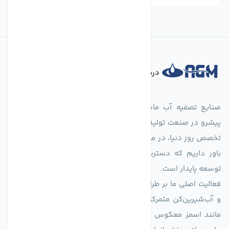
درباره فروشگاه
صنایع تصفیه آب ماهان (agmahan.com)، به عنوان مجموعه‌ای
پیشرو در صنعت تولید تجهیزات تصفیه آب، با تکیه بر دانش فنی و
تخصص روز دنیا، در مسیر تأمین آب سالم و پایدار گام برمی‌دارد. ما
باور داریم که دسترسی به آب پاک، یک حق اساسی و زیربنای
توسعه پایدار است.
فعالیت اصلی ما بر طراحی و تولید سیستم‌های پیشرفته تصفیه آب
و آب‌شیرین‌کن متمرکز است. ما با بهره‌گیری از فناوری‌های نوین
مانند اسمز معکوس (RO)، فیلتراسیون و گندزدایی، راهکارهایی