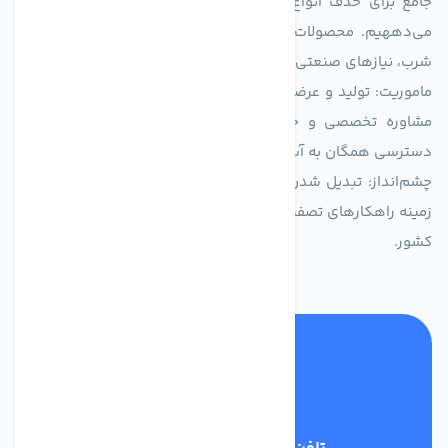
جامع برای حذف انواع آلاینده‌ها، املاح و نمک از منابع آبی ارائه
می‌دههیم. محصولات ما برای مصارف متنوعی از جمله تأمین آب
شرب، نیازهای صنعتی و کشاورزی طراحی و بهینه‌سازی شده‌اند.
ماموریت: تولید و عرضه محصولاتی با بالاترین استاندارد کیفی، ارائه
مشاوره تخصصی و خدمات پس از فروش مطمئن برای تضمین
دسترسی همگان به آب پاک و سالم.
چشم‌انداز: تبدیل شدن به انتخاب اول صنایع و مصرف‌کنندگان در
زمینه راهکارهای تصفیه آب و ایفای نقشی کلیدی در حفظ منابع آبی
کشور.