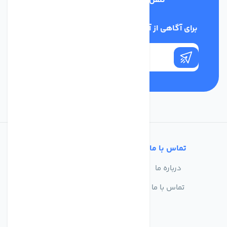
تلفن پشتیبانی
03134405651
برای آگاهی از آخرین اخبار در خبرنامه ما عضو شوید
تماس با ما
خدمات مشتریان
درباره ما
سوالات متداول
تماس با ما
حریم خصوصی
شرایط استفاده