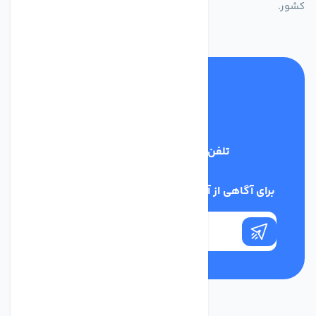
کشور.
تلفن پشتیبانی
03134405651
برای آگاهی از آخرین اخبار در خبرنامه ما عضو شوید