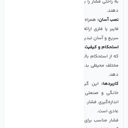
به راحتی فشار را بررسی کرده و وضعیت فشار را تشخیص
دهند.
نصب آسان:
همراه با پیچ و مهره برای نصب بر روی شاسی
فایبر یا فلزی ارائه می‌شود، که نصب آن را به پروسه‌ای
سریع و آسان تبدیل می‌کند.
استحکام و کیفیت:
جنس ساخت این گیج به گونه‌ای است
که از استحکام بالایی برخوردار است و می‌تواند در شرایط
مختلف محیطی بدون هیچ‌گونه مشکلی به کار خود ادامه
دهد.
کاربردها:
این گیج در تمامی دستگاه‌های تصفیه آب
خانگی و صنعتی کاربرد دارد و به دلیل دقت بالا در
اندازه‌گیری فشار، انتخابی عالی برای تعمیرکاران و کاربران
عادی است.
فشار مناسب برای فیلتر ممبران، بیش از 50 PSI است، و