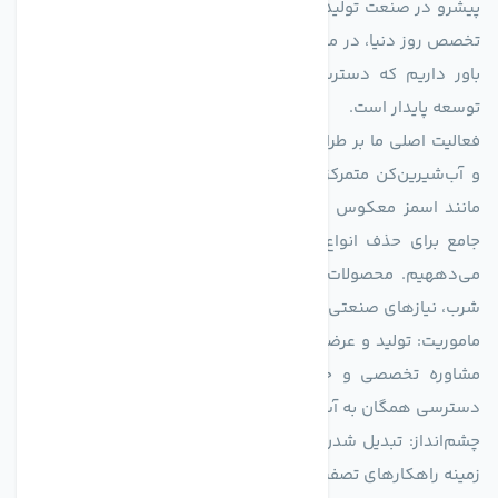
پیشرو در صنعت تولید تجهیزات تصفیه آب، با تکیه بر دانش فنی و
تخصص روز دنیا، در مسیر تأمین آب سالم و پایدار گام برمی‌دارد. ما
باور داریم که دسترسی به آب پاک، یک حق اساسی و زیربنای
توسعه پایدار است.
فعالیت اصلی ما بر طراحی و تولید سیستم‌های پیشرفته تصفیه آب
و آب‌شیرین‌کن متمرکز است. ما با بهره‌گیری از فناوری‌های نوین
مانند اسمز معکوس (RO)، فیلتراسیون و گندزدایی، راهکارهایی
جامع برای حذف انواع آلاینده‌ها، املاح و نمک از منابع آبی ارائه
می‌دههیم. محصولات ما برای مصارف متنوعی از جمله تأمین آب
شرب، نیازهای صنعتی و کشاورزی طراحی و بهینه‌سازی شده‌اند.
ماموریت: تولید و عرضه محصولاتی با بالاترین استاندارد کیفی، ارائه
مشاوره تخصصی و خدمات پس از فروش مطمئن برای تضمین
دسترسی همگان به آب پاک و سالم.
چشم‌انداز: تبدیل شدن به انتخاب اول صنایع و مصرف‌کنندگان در
زمینه راهکارهای تصفیه آب و ایفای نقشی کلیدی در حفظ منابع آبی