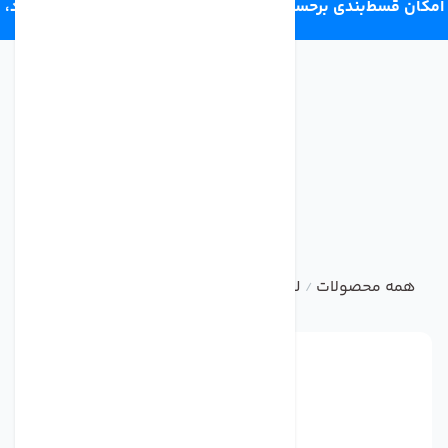
امکان قسط‌بندی برحسب اعتبار ترب‌پی 4 قسط ماهانه. بدون سود،
چک و ضامن.
همه محصولات
لوازم جانبی تصفیه آب خانگی
گیج فشار 12Bar/S
/
/