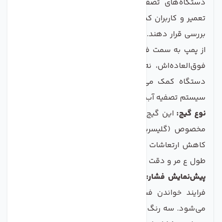
دستگاه‌های تصفیه آب خانگی است که به متخصصان
تعمیر و کاربران کمک می‌کند تا فشار آب را به دقت مورد
بررسی قرار دهند. این گیج نشان‌دهنده فشار آب خروجی
از پمپ به سمت فیلتر ممبران است و به خاطر ویژگی‌های
فوق‌العاده‌اش، نه‌ تنها در تشخیص مشکلات عملکردی
دستگاه کمک می‌کند، بلکه به حفظ کیفیت و سلامت
سیستم تصفیه آب نیز کمک می‌کند.
نوع گیج:
این گیج از نوع روغنی است که درون آن روغن
مخصوص (گلیسرین) وجود دارد. این روغن نه تنها به
کاهش ارتعاشات عقربه کمک می‌کند، بلکه باعث افزایش
طول ع مر و دقت عملکرد گیج می‌شود.
پیش‌نمایش فشار:
با درجه‌بندی در دو واحد BAR و PSI،
فرایند خواندن فشار آب بسیار ساده‌تر و قابل فهم‌تر
می‌شود. سه رنگ زرد، سبز و قرمز کمک می‌کند تا کاربران