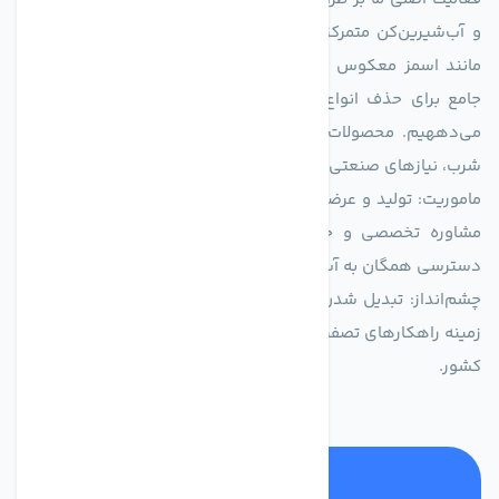
و آب‌شیرین‌کن متمرکز است. ما با بهره‌گیری از فناوری‌های نوین
مانند اسمز معکوس (RO)، فیلتراسیون و گندزدایی، راهکارهایی
جامع برای حذف انواع آلاینده‌ها، املاح و نمک از منابع آبی ارائه
می‌دههیم. محصولات ما برای مصارف متنوعی از جمله تأمین آب
شرب، نیازهای صنعتی و کشاورزی طراحی و بهینه‌سازی شده‌اند.
ماموریت: تولید و عرضه محصولاتی با بالاترین استاندارد کیفی، ارائه
مشاوره تخصصی و خدمات پس از فروش مطمئن برای تضمین
دسترسی همگان به آب پاک و سالم.
چشم‌انداز: تبدیل شدن به انتخاب اول صنایع و مصرف‌کنندگان در
زمینه راهکارهای تصفیه آب و ایفای نقشی کلیدی در حفظ منابع آبی
کشور.