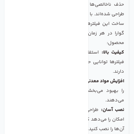
حذف ناخالصی‌ها و افزودن مواد معدنی مفید به آب
طراحی شده‌اند. با توجه به الیاف و مواد اولیه خاصی که در
ساخت این فیلترها به کار رفته، می‌توانید از آب سالم و
گوارا در هر زمان لذت ببرید. ### ویژگی‌های کلیدی
محصول:
کیفیت بالا:
استفاده از مواد با عالی‌ترین کیفیت؛ این
فیلترها توانایی حذف اکثر آلاینده‌ها و مواد شیمیایی را
دارند.
افزایش مواد معدنی:
با افزودن مواد معدنی لازم، طعم آب
را بهبود می‌بخشند و پتانسیل سلامتی آن را افزایش
می‌دهند.
نصب آسان:
طراحی کاربرپسند این فیلترها به شما این
امکان را می‌دهد که بدون نیاز به تخصص خاص، به راحتی
آن‌ها را نصب کنید.