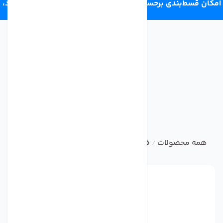
امکان قسط‌بندی برحسب اعتبار ترب‌پی 4 قسط ماهانه. بدون سود،
چک و ضامن.
همه محصولات
فیلتر تصفیه کننده آب
ست فیلتر و سایر فیل
/
/