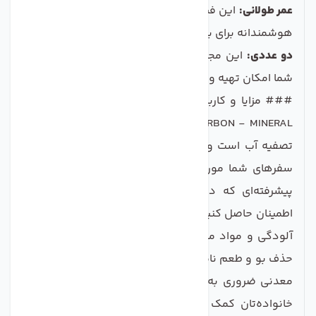
عمر طولانی:
این فیلترها با عمر مفید بالا، یک سرمایه‌گذاری
هوشمندانه برای بهبود کیفیت آب خانگی شما هستند.
دو عددی:
این مجموعه شامل دو عدد فیلتر است که به
شما امکان تهیه و تعویض به‌موقع را می‌دهد.
### مزایا و کاربردها: فیلتر دستگاه تصفیه آب تکومن
POST CARBON - MINERAL مناسب برای هر نوع سیستم
تصفیه آب است و می‌تواند در خانه، ادارات، یا حتی برای
سفرهای شما مورد استفاده قرار گیرد. به لطف فناوری
پیشرفته‌ای که در این فیلترها به کار رفته، می‌توانید
اطمینان حاصل کنید که آبی که می‌نوشید، عاری از هرگونه
آلودگی و مواد مضر است. علاوه بر این، این فیلترها به
حذف بو و طعم نامطلوب آب کمک کرده و با افزودن مواد
معدنی ضروری به آب، می‌توانند به ارتقاء سلامت شما و
خانواده‌تان کمک کنند. استفاده از این فیلترها در کنار