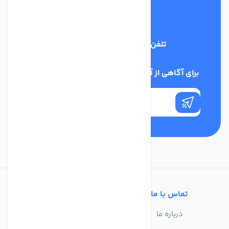
تلفن پشتیبانی
03134405651
برای آگاهی از آخرین اخبار در خبرنامه ما عضو شوید
تماس با ما
خدمات مشتریان
درباره ما
سوالات متداول