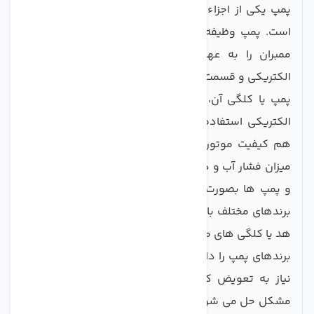
پمپ یکی از اجزاء بسیار مهم دستگاه تصفیه آب خانگی
است. پمپ وظیفه بالا بردن فشار برای عبور آب از فیلتر
ممبران را به عهده دارد. پمپ ها از 2 بخش موتور
الکتریکی و قسمت هد پمپ یا کلگی تشکیل شده اند. هد
پمپ یا کلگی آن، از نیروی دورانی تولید شده از موتور
الکتریکی استفاده می کند تا فشار آب را افزایش دهد.
هم کیفیت موتور الکتریکی و هم کیفیت هد پمپ، در
میزان فشار آب و دبی خروجی موثر هستند. معمولا هدها
و پمپ ها بصورت استاندارد و یکسان طراحی میشوند و
برندهای مختلف با یکدیگر سازگاری دارند و در واقع همه
هد یا کلگی های موجود در بازار، قابلیت نصب بر روی همه
برندهای پمپ را دارند. در هنگام خرابی و نشتی هد پمپ،
نیاز به تعویض کل پمپ نیست و با تعویض هد پمپ
مشکل حل می شود. تعویض هد پمپ خیلی راحت است و