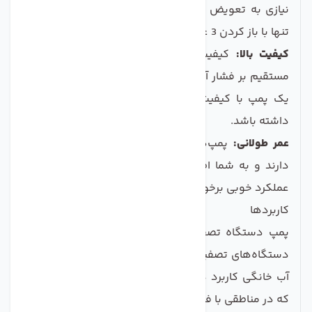
نیازی به تعویض کل پمپ نیست. این فرایند به راحتی و
تنها با باز کردن 3 عدد پیچ انجام می‌شود.
کیفیت بالا:
کیفیت موتور الکتریکی و هد پمپ تأثیر
مستقیم بر فشار آب و دبی خروجی دارد، بنابر این انتخاب
یک پمپ با کیفیت می‌تواند نتایج بهتری در تصفیه آب
داشته باشد.
عمر طولانی:
پمپ‌های با کیفیت معمولاً عمر طولانی‌تری
دارند و به شما اطمینان می‌دهند که در طولانی‌مدت از
عملکرد خوبی برخوردار خواهید بود.
کاربردها
پمپ دستگاه تصفیه آب در انواع مختلف آب‌سردکن‌ها،
دستگاه‌های تصفیه آب زیر سینک، و سیستم‌های تصفیه
آب خانگی کاربرد دارد. این محصول به ویژه برای افرادی
که در مناطقی با فشار آب کم زندگی می‌کنند بسیار مناسب