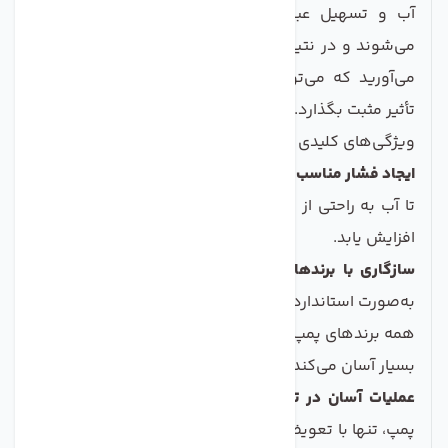
آب و تسهیل عبور آن از فیلتر ممبران، به کار گرفته
می‌شوند و در نتیجه، آب با کیفیت و سلامت‌تری به دست
می‌آورید که می‌تواند بر سلامت و بهداشت خانواده‌تان
تأثیر مثبت بگذارد.
ویژگی‌های کلیدی پمپ دستگاه تصفیه آب
ایجاد فشار مناسب:
پمپ با بالا بردن فشار آب، کمک می‌کند
تا آب به راحتی از فیلتر ممبران عبور کند و کیفیت تصفیه
افزایش یابد.
سازگاری با برندهای مختلف:
هد پمپ‌ها به‌طور معمول
به‌صورت استاندارد طراحی می‌شوند و قابلیت نصب بر روی
همه برندهای پمپ را دارند، که این امر انتخاب و تعویض را
بسیار آسان می‌کند.
عملیات آسان در تعویض:
در صورت خرابی یا نشتی هد
پمپ، تنها با تعویض هد می‌توانید مشکل را برطرف کنید و