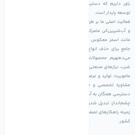
باور داریم که دسترسی به آب پاک، یک حق اساسی و زیربنای
توسعه پایدار است.
فعالیت اصلی ما بر طراحی و تولید سیستم‌های پیشرفته تصفیه آب
و آب‌شیرین‌کن متمرکز است. ما با بهره‌گیری از فناوری‌های نوین
مانند اسمز معکوس (RO)، فیلتراسیون و گندزدایی، راهکارهایی
جامع برای حذف انواع آلاینده‌ها، املاح و نمک از منابع آبی ارائه
می‌دههیم. محصولات ما برای مصارف متنوعی از جمله تأمین آب
شرب، نیازهای صنعتی و کشاورزی طراحی و بهینه‌سازی شده‌اند.
ماموریت: تولید و عرضه محصولاتی با بالاترین استاندارد کیفی، ارائه
مشاوره تخصصی و خدمات پس از فروش مطمئن برای تضمین
دسترسی همگان به آب پاک و سالم.
چشم‌انداز: تبدیل شدن به انتخاب اول صنایع و مصرف‌کنندگان در
زمینه راهکارهای تصفیه آب و ایفای نقشی کلیدی در حفظ منابع آبی
کشور.