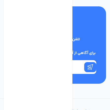
تلفن پشتیبانی
03134405651
برای آگاهی از آخرین اخبار در خبرنامه ما عضو شوید