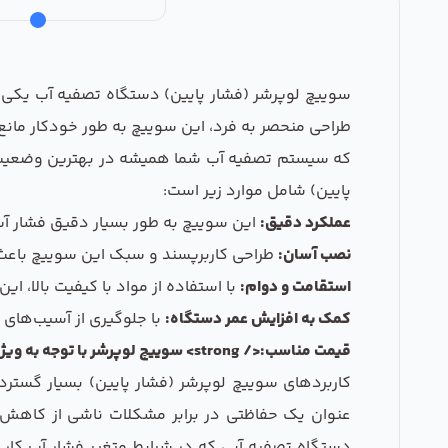
سوییچ لوپرشر (فشار پایین) دستگاه تصفیه آب یکی از
طراحی منحصر به فرد، این سوییچ به طور خودکار مانع
که سیستم تصفیه آب شما همیشه در بهترین وضعیت عم
پایین) شامل موارد زیر است:
عملکرد دقیق:
این سوییچ به طور بسیار دقیق فشار آب
نصب آسان:
طراحی کاربرپسند و سبک این سوییچ باعث م
استقامت و دوام:
با استفاده از مواد با کیفیت بالا،
کمک به افزایش عمر دستگاه:
با جلوگیری از آسیب‌های 
قیمت مناسب:</ strong> سوییچ لوپرشر با توجه به ویژگی‌ها و عملکردش دارای قیمتی مقرون به صرفه است که آن را به یک انتخاب عالی برای کاربران تبدیل می‌کند.
کاربردهای سوییچ لوپرشر (فشار پایین) بسیار گسترد
عنوان یک حفاظتی در برابر مشکلات ناشی از کاهش ف
دستگاه تصفیه آبی که در شرایط متغیر فشار آب کار 