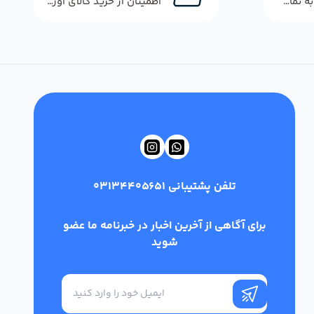
پاسخگویی سریع به تماس‌ها و پیام‌ها
اطمینان از خرید کالای اورجینال
تلفن پشتیبانی
03134405651
برای آگاهی از آخرین اخبار در خبرنامه ما عضو
شوید