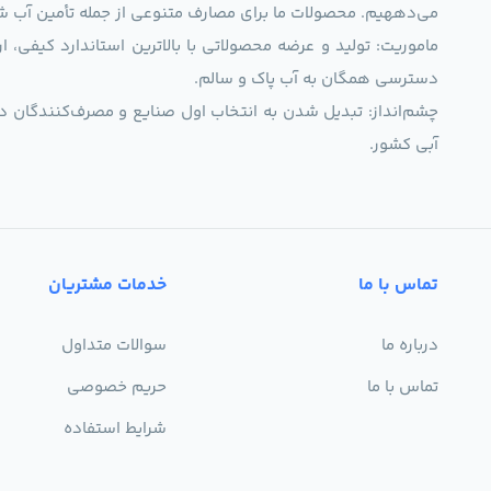
اتصالات تصفیه آب خانگی
می‌دههیم. محصولات ما برای مصارف متنوعی از جمله تأمین آب ش
ماموریت: تولید و عرضه محصولاتی با بالاترین استاندارد کیف
بکو
beko
دسترسی همگان به آب پاک و سالم.
تجهیزات اندازه گیری
چشم‌انداز: تبدیل شدن به انتخاب اول صنایع و مصرف‌کنندگان د
جنرالل الکتریک
General Electric
آبی کشور.
مواد شیمیایی تصفیه آب
رامونا
ramina
مهپاش
متفرقه
25
تماس با ما
خدمات مشتریان
فیلمتک
FILMTEC
درباره ما
سوالات متداول
تماس با ما
حریم خصوصی
سوفیلتر
SOU Filter
شرایط استفاده
اولترا تک
ULTRA TEC