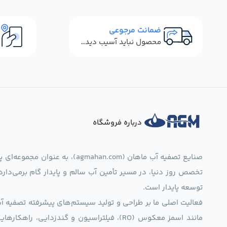
اعمال فیلتر قیمت
رسوبگیر و پیش تصفیه
ضمانت مرجوعی
تکومن
tecomen
محصول نباید آسیب دیده باشد
لوازم جانبی تصفیه آب خانگی
کاروفی
karofi
پمپ ، ترانس و شیر برقی دستگاه
ال جی
LG
تصفیه آب
درباره فروشگاه
سامسونگ
samsung
شیر برداشت تصفیه آب
صنایع تصفیه آب ماهان (mahan.com
کوجین
ko jine
منبع ذخیره دستگاه تصفیه آب
تخصص روز دنیا، در مسیر تأمین آب سالم و پایدار گام برمی‌دار
توسعه پایدار است.
ناسیونال
20
هوزینگ تصفیه آب خانگی
فعالیت اصلی ما بر طراحی و تولید سیستم‌های پیشرفته تصفیه آب 
مانند اسمز معکوس (RO)، فیلتراسیون و گندزدایی،
تانک پک
tankpac