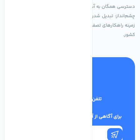
دسترسی همگان به آب پاک و سالم.
چشم‌انداز: تبدیل شدن به انتخاب اول صنایع و مصرف‌کنندگان در
زمینه راهکارهای تصفیه آب و ایفای نقشی کلیدی در حفظ منابع آبی
کشور.
تلفن پشتیبانی
03134405651
برای آگاهی از آخرین اخبار در خبرنامه ما عضو شوید