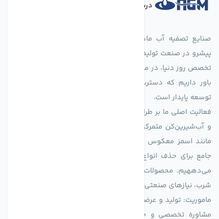
درباره فروشگاه
صنایع تصفیه آب ماهان (agmahan.com)، به عنوان مجموعه‌ای
پیشرو در صنعت تولید تجهیزات تصفیه آب، با تکیه بر دانش فنی و
تخصص روز دنیا، در مسیر تأمین آب سالم و پایدار گام برمی‌دارد. ما
باور داریم که دسترسی به آب پاک، یک حق اساسی و زیربنای
توسعه پایدار است.
فعالیت اصلی ما بر طراحی و تولید سیستم‌های پیشرفته تصفیه آب
و آب‌شیرین‌کن متمرکز است. ما با بهره‌گیری از فناوری‌های نوین
مانند اسمز معکوس (RO)، فیلتراسیون و گندزدایی، راهکارهایی
جامع برای حذف انواع آلاینده‌ها، املاح و نمک از منابع آبی ارائه
می‌دههیم. محصولات ما برای مصارف متنوعی از جمله تأمین آب
شرب، نیازهای صنعتی و کشاورزی طراحی و بهینه‌سازی شده‌اند.
ماموریت: تولید و عرضه محصولاتی با بالاترین استاندارد کیفی، ارائه
مشاوره تخصصی و خدمات پس از فروش مطمئن برای تضمین