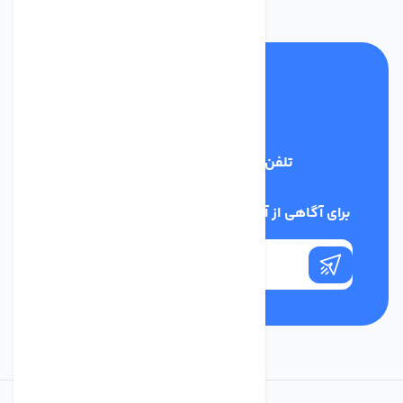
تلفن پشتیبانی
03134405651
برای آگاهی از آخرین اخبار در خبرنامه ما عضو شوید