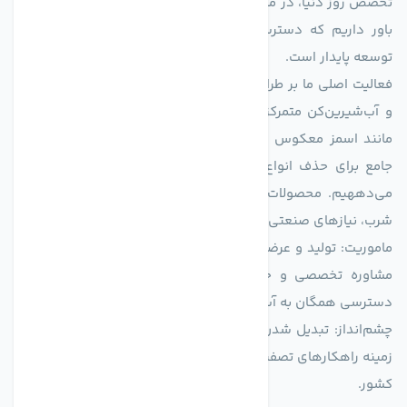
تخصص روز دنیا، در مسیر تأمین آب سالم و پایدار گام برمی‌دارد. ما
باور داریم که دسترسی به آب پاک، یک حق اساسی و زیربنای
توسعه پایدار است.
فعالیت اصلی ما بر طراحی و تولید سیستم‌های پیشرفته تصفیه آب
و آب‌شیرین‌کن متمرکز است. ما با بهره‌گیری از فناوری‌های نوین
مانند اسمز معکوس (RO)، فیلتراسیون و گندزدایی، راهکارهایی
جامع برای حذف انواع آلاینده‌ها، املاح و نمک از منابع آبی ارائه
می‌دههیم. محصولات ما برای مصارف متنوعی از جمله تأمین آب
شرب، نیازهای صنعتی و کشاورزی طراحی و بهینه‌سازی شده‌اند.
ماموریت: تولید و عرضه محصولاتی با بالاترین استاندارد کیفی، ارائه
مشاوره تخصصی و خدمات پس از فروش مطمئن برای تضمین
دسترسی همگان به آب پاک و سالم.
چشم‌انداز: تبدیل شدن به انتخاب اول صنایع و مصرف‌کنندگان در
زمینه راهکارهای تصفیه آب و ایفای نقشی کلیدی در حفظ منابع آبی
کشور.