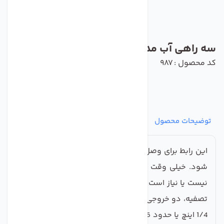
سه راهی آب مدل فیتینگ دار
کد محصول : 987
توضیحات محصول
مشخصات
نظرات
پرسش‌ها
این رابط برای وصل شدن سه شیلنگ به هم استفاده می
شود. خیلی وقت ها طول یک شیلنگ جوابگوی نیاز شما
نیست یا نیاز است که از یک لاین ، به عنوان مثال دستگاه
تصفیه، دو خروجی بگیرید. سایز 90 درصد این شیلنگ ها
1/4 اینچ یا حدود 6 میلیمتر است.محصول حاضر نیز مناسب