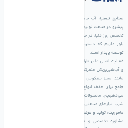
صنایع تصفیه آب ماهان (agmahan.com)، به عنوان مجموعه‌ای
پیشرو در صنعت تولید تجهیزات تصفیه آب، با تکیه بر دانش فنی و
تخصص روز دنیا، در مسیر تأمین آب سالم و پایدار گام برمی‌دارد. ما
باور داریم که دسترسی به آب پاک، یک حق اساسی و زیربنای
توسعه پایدار است.
فعالیت اصلی ما بر طراحی و تولید سیستم‌های پیشرفته تصفیه آب
و آب‌شیرین‌کن متمرکز است. ما با بهره‌گیری از فناوری‌های نوین
مانند اسمز معکوس (RO)، فیلتراسیون و گندزدایی، راهکارهایی
جامع برای حذف انواع آلاینده‌ها، املاح و نمک از منابع آبی ارائه
می‌دههیم. محصولات ما برای مصارف متنوعی از جمله تأمین آب
شرب، نیازهای صنعتی و کشاورزی طراحی و بهینه‌سازی شده‌اند.
ماموریت: تولید و عرضه محصولاتی با بالاترین استاندارد کیفی، ارائه
مشاوره تخصصی و خدمات پس از فروش مطمئن برای تضمین