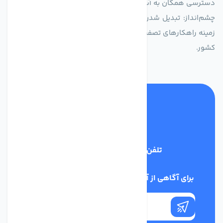
دسترسی همگان به آب پاک و سالم.
چشم‌انداز: تبدیل شدن به انتخاب اول صنایع و مصرف‌کنندگان در
زمینه راهکارهای تصفیه آب و ایفای نقشی کلیدی در حفظ منابع آبی
کشور.
تلفن پشتیبانی
03134405651
برای آگاهی از آخرین اخبار در خبرنامه ما عضو شوید