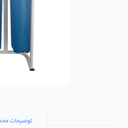
توضیحات مح