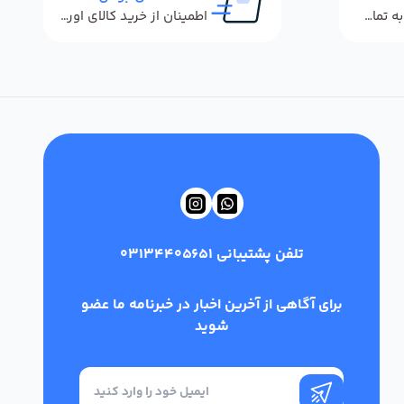
پاسخگویی سریع به تماس‌ها و پیام‌ها
اطمینان از خرید کالای اورجینال
تلفن پشتیبانی
03134405651
برای آگاهی از آخرین اخبار در خبرنامه ما عضو
شوید