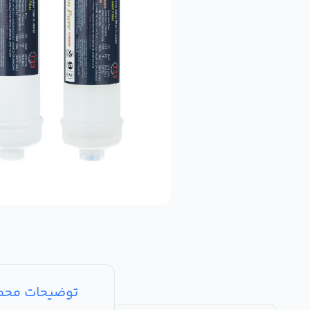
توضیحات مح