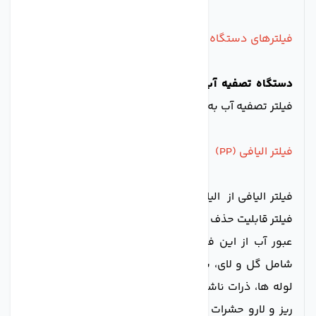
فیلترهای دستگاه تصفیه آب شش مرحله ای AGM
دستگاه تصفیه آب خانگی
شش مرحله ای AGM
، دارای 6
فیلتر تصفیه آب به شرح زیر می باشد:
فیلتر الیافی (PP)
فیلتر الیافی از الیاف پلی پروپیلن ساخته شده است. این
فیلتر قابلیت حذف مواد زائد بزرگ تر از 5 میکرون را دارد. با
عبور آب از این فیلتر، ذرات معلق بزرگ تر از 5 میکرون
شامل گل و لای، شن، ماسه، جلبک، قارچ، لجن، خزه، زنگ
لوله ها، ذرات ناشی از پوسیدگی لوله ها و حتی جانداران
ریز و لارو حشرات از آب حذف شده و در نتیجه آب زلال و