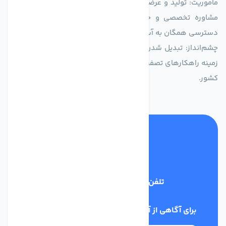
ماموریت: تولید و عرضه محصولاتی با بالاترین استاندارد کیفی، ارائه
مشاوره تخصصی و خدمات پس از فروش مطمئن برای تضمین
دسترسی همگان به آب پاک و سالم.
چشم‌انداز: تبدیل شدن به انتخاب اول صنایع و مصرف‌کنندگان در
زمینه راهکارهای تصفیه آب و ایفای نقشی کلیدی در حفظ منابع آبی
کشور.
تلفن پشتیبانی
03134405651
برای آگاهی از آخرین اخبار در خبرنامه ما عضو شوید