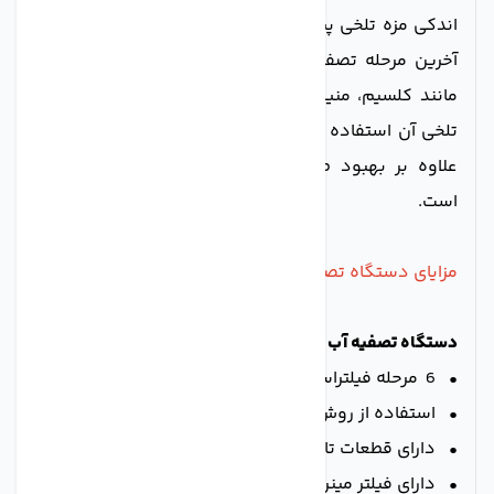
اندکی مزه تلخی پیدا می کند. از فیلتر معدنی (مینرال) در
آخرین مرحله تصفیه آب، برای اضافه کردن املاح مفیدی
مانند کلسیم، منیزیم و ... به آب آشامیدنی و رفع طعم
تلخی آن استفاده می شود. اضافه کردن این مواد به آب
علاوه بر بهبود طعم آب، برای سلامتی افراد نیز مفید
است.
مزایای دستگاه تصفیه آب خانگی 6 مرحله ای AGM
دستگاه تصفیه آب 6 مرحله ای AGM
دارای مزایای زیر است:
• 6 مرحله فیلتراسیون
• استفاده از روش اسمز معکوس
• دارای قطعات تایوانی
• دارای فیلتر مینرال برای اضافه کردن مواد معدنی به آب