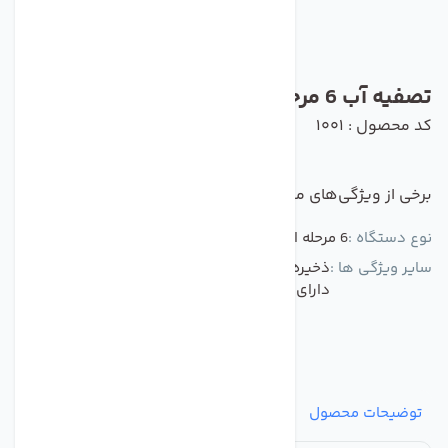
تصفیه آب 6 مرحله ای AGM
کد محصول : 1001
برخی از ویژگی‌های مهم این محصول :
نوع دستگاه :
6 مرحله ای AGM قطعات تایوان
سایر ویژگی ها :
ذخیره آب تصفیه شده در زمان قطع جریان برق -
دارای پمپ کم صدا - دارای سوییچ های برقی
توضیحات محصول
مشخصات
نظرات
پرسش‌ها