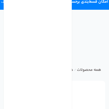
امکان قسط‌بندی برحسب اعتبار ترب‌پی 4 قسط ماهانه. بدون سود،
چک و ضامن.
همه محصولات
دستگاه تصفیه آب خانگی
تصفیه آب 6 مرحله ای AGM
/
/