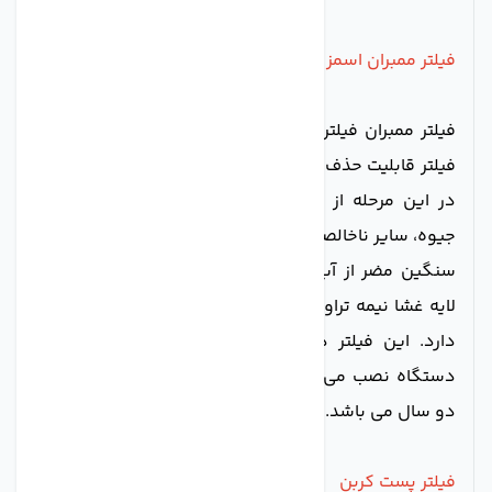
فیلتر ممبران اسمز معکوس (RO)
فیلتر ممبران فیلتر اصلی در
دستگاه تصفیه آب
است. این
فیلتر قابلیت حذف 98 درصد از املاح موجود در آب را دارد.
در این مرحله از فیلتراسیون نیترات و نیتریت، آرسنیک،
جیوه، سایر ناخالصی های محلول در آب و هم چنین فلزات
سنگین مضر از آب حذف می شوند. فیلتر ممبران از چند
لایه غشا نیمه تراوا ساخته شده است و دقت بسیار بالایی
دارد. این فیلتر درون هوزینگ قرار گرفته و در بالای
دستگاه نصب می شود. میانگین طول عمر فیلتر ممبران
دو سال می باشد.
فیلتر پست کربن