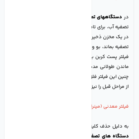
در
دستگاههای تصفیه آب RO خانگی
به دلیل سرعت کند
تصفیه آب، برای تامین آب مورد نیاز، آب تصفیه شده باید را
در یک مخزن ذخیره شود. اگر آب به مدت طولانی در مخزن
تصفیه بماند، بو و طعم نامطلوبی پیدا می کند. بنابراین از
فیلتر پست کربن برای کاهش بو و طعم نامطلوب ناشی از
ماندن طولانی مدت آب در مخزن استفاده می شود. هم
چنین این فیلتر فلزات سنگین و مواد شیمیایی باقی مانده
از مراحل قبل را نیز از آب حذف می کند.
فیلتر معدنی (مینرال)
به دلیل حذف کلیه املاح مفید و مضر از آب آشامیدنی در
دستگاه های تصفیه آب اسمز معکوس
، آب تصفیه شده