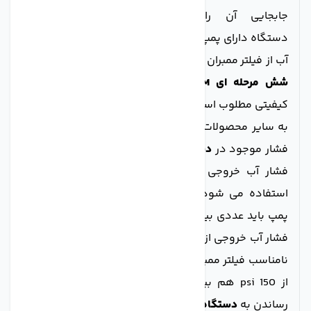
جابجایی آن را بسیار راحت کرده است. این
دستگاه
دارای پمپ فشار جهت تامین فشار لازم برای عبور
آب از فیلتر ممبران اسمز معکوس است.
دستگاه تصفیه آب
شش مرحله ای AGM
با داشتن قطعات تایوانی دارای
کیفیتی مطلوب است. هم چنین قیمت این دستگاه نسبت
به سایر محصولات هم رده بسیار مناسب می باشد .
گیج
فشار موجود در
دستگاه
تصفیه آب AGM
برای کنترل میزان
فشار آب خروجی از پمپ فشار به سمت فیلتر ممبران
استفاده می شود. میزان فشار استاندارد آب خروجی از
پمپ باید عددی بین 50 psi تا 125 psi باشد. در صورتی که
فشار آب خروجی از پمپ از 50 psi کمتر باشد، باعث عملکرد
نامناسب فیلتر ممبران می شود. هم چنین اگر میزان فشار
از 150 psi هم بیش تر باشد، ممکن است باعث آسیب
رساندن به
دستگاه تصفیه آب
شود.