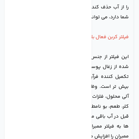
را از آب حذف کند. کلر علاوه بر مضراتی که برای سلامتی
شما دارد، می تواند به فیلتر ممبران نیز آسیب برساند.
فیلتر کربن فعال بلاک (CTO)
این فیلتر از جنس کربن فعال است و پایه گیاهی (تهیه
شده از زغال پوسته نارگیل) یک تکه و فشرده دارد، که
تکمیل کننده فرآیند تصفیه در مرحله دوم اما با قدرت
بیش تر است. وظیفه این فیلتر حذف کربن آلی، ترکیبات
آلی محلول، فلزات سنگین، کلر آزاد، آلودگی های ارگانیک،
کلر، طعم، بو نامطبوع آب و کلیه ذراتی است، که از مراحل
قبل در آب باقی مانده اند. این کار مانع از رسیدن آلودگی
ها به فیلتر ممبران می شود. در نتیجه طول عمر فیلتر
ممبران را افزایش می دهد.