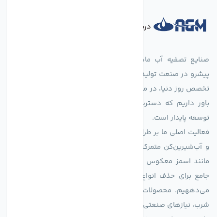
درباره فروشگاه
صنایع تصفیه آب ماهان (agmahan.com)، به عنوان مجموعه‌ای
پیشرو در صنعت تولید تجهیزات تصفیه آب، با تکیه بر دانش فنی و
تخصص روز دنیا، در مسیر تأمین آب سالم و پایدار گام برمی‌دارد. ما
باور داریم که دسترسی به آب پاک، یک حق اساسی و زیربنای
توسعه پایدار است.
فعالیت اصلی ما بر طراحی و تولید سیستم‌های پیشرفته تصفیه آب
و آب‌شیرین‌کن متمرکز است. ما با بهره‌گیری از فناوری‌های نوین
مانند اسمز معکوس (RO)، فیلتراسیون و گندزدایی، راهکارهایی
جامع برای حذف انواع آلاینده‌ها، املاح و نمک از منابع آبی ارائه
می‌دههیم. محصولات ما برای مصارف متنوعی از جمله تأمین آب
شرب، نیازهای صنعتی و کشاورزی طراحی و بهینه‌سازی شده‌اند.