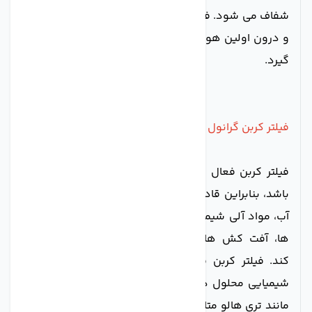
شفاف می شود. فیلتر الیافی به صورت کارتریجی می باشد
و درون اولین هوزینگ
دستگاه تصفیه آب خانگی
قرار می
گیرد.
فیلتر کربن گرانول (UDF)
فیلتر کربن فعال گرانول دارای خاصیت جذب سطحی می
باشد، بنابراین قادر است کلر، گازهای شیمیایی محلول در
آب، مواد آلی شیمیایی، مشتقات کلر مانند تری هالو متان
ها، آفت کش ها، بو و طعم نامطبوع را از آب حذف
کند. فیلتر کربن فعال مرحله 2 قادر است کلر، گازهای
شیمیایی محلول در آب، مواد آلی شیمیایی، مشتقات کلر
مانند تری هالو متان ها، آفت کش ها، بو و طعم نامطبوع