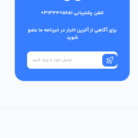
تلفن پشتیبانی
03134405651
برای آگاهی از آخرین اخبار در خبرنامه ما عضو
شوید