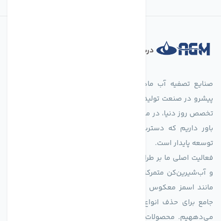
درباره فروشگاه
صنایع تصفیه آب ماهان (agmahan.com)، به عنوان مجموعه‌ای
پیشرو در صنعت تولید تجهیزات تصفیه آب، با تکیه بر دانش فنی و
تخصص روز دنیا، در مسیر تأمین آب سالم و پایدار گام برمی‌دارد. ما
باور داریم که دسترسی به آب پاک، یک حق اساسی و زیربنای
توسعه پایدار است.
فعالیت اصلی ما بر طراحی و تولید سیستم‌های پیشرفته تصفیه آب
و آب‌شیرین‌کن متمرکز است. ما با بهره‌گیری از فناوری‌های نوین
مانند اسمز معکوس (RO)، فیلتراسیون و گندزدایی، راهکارهایی
جامع برای حذف انواع آلاینده‌ها، املاح و نمک از منابع آبی ارائه
می‌دههیم. محصولات ما برای مصارف متنوعی از جمله تأمین آب