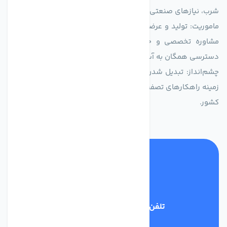
شرب، نیازهای صنعتی و کشاورزی طراحی و بهینه‌سازی شده‌اند.
ماموریت: تولید و عرضه محصولاتی با بالاترین استاندارد کیفی، ارائه
مشاوره تخصصی و خدمات پس از فروش مطمئن برای تضمین
دسترسی همگان به آب پاک و سالم.
چشم‌انداز: تبدیل شدن به انتخاب اول صنایع و مصرف‌کنندگان در
زمینه راهکارهای تصفیه آب و ایفای نقشی کلیدی در حفظ منابع آبی
کشور.
تلفن پشتیبانی
03134405651