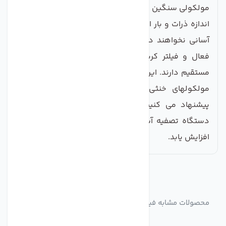
مولکولی سنگین ( آب سنگین و دارای ناخالصی ) به دلیل
اندازه ذرات و بار الکتریکی شان توانایی عبور از غشا را به
آسانی نخواهند داشت. کیفیت فیلتر الیافی ، فیلتر کربن
فعال و فیلتر کربن بلاک در سلامت فیلتر ممبران تاثیر
مستقیم دارند. این نوع فیلتر به گونه ای طراحی شده که
مولکولهای خنثی را براحتی از خود عبور می دهند.
پیشنهاد می کنیم یک فیلتر محافظ ممبران نیز بروی
دستگاه تصفیه آب خود نصب کنید تا عمر فیلتر ممبران
افزایش یابد.
مشابه
محصولات
محصولات مشابه فیلتر دستگاه تصفیه آب فیلمتک مدل BW60
1812 75