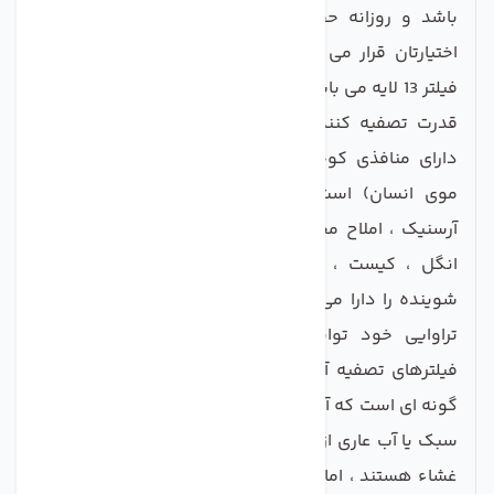
باشد و روزانه حجم بیشتری از آب تصفیه شده را در
اختیارتان قرار می دهد. همچنین تعداد شیت های این
فیلتر 13 لایه می باشد که به نسبت فیلترهای ممبران 11 لایه
قدرت تصفیه کنندگی و عمر بالاتری دارد. فیلتر ممبران
دارای منافذی کوچکتر از 0.0001 میکرون (کمتر از قطر
موی انسان) است و توانایی حذف نیترات ، نیتریت ،
آرسنیک ، املاح محلول ، مواد آلی ، میکروب ، ویروس ،
انگل ، کیست ، آفتکش و کودهای شیمیایی ، مواد
شوینده را دارا می باشد. این فیلتر به علت خاصیت نیمه
تراوایی خود توانسته به عنوان یکی از دقیق ترین
فیلترهای تصفیه آب به کار رود. اساس کار این فیلتر به
گونه ای است که آب و مواد آلی با جرم مولکولی کمتر (آب
سبک یا آب عاری از هر نوع ناخالصی) قادر به عبور از پلیمر
غشاء هستند ، اما نمک های حل شده و مواد آلی با جرم