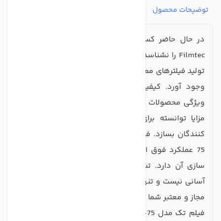
توضیحات محصول
مشخصات
نظرات
پرسش‌ها
در حال حاضر کسی را پیدا نمی کنید که برند فیلمتک
Filmtec را نشناسد، شرکت خوشنامی که برای اولین بار با
تولید فیلترهای ممبران RO انقلابی در صنعت تصفیه آب به
وجود آورد. کیفیت بالا و عملکرد بادوام از مهمترین
ویژگی محصولات فیلمتک می باشد که با تکیه بر همین
مزایا توانسته برای خود پایگاه قدرتمندی میان مصرف
کنندگان بسازد. فیلتر ممبران فیلمتک مدل BW60-1812-
75 عملکرد فوق العاده ای در تصفیه آب و فرایند سالم
سازی آن دارد. تشخیص نوع باکیفیت این محصول کار
آسانی نیست و تنها خرید ممبران فیلمتک Filmtec از مراکز
مجاز و معتبر شما را دچار اشتباه نخواهد کرد. فیلتر ممبران
فیلم تک مدل BW60-1812-75 دارای ظرفیت 75 گالن می