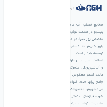
درباره فروشگاه
صنایع تصفیه آب ماهان (agmahan.com)، به عنوان مجموعه‌ای
پیشرو در صنعت تولید تجهیزات تصفیه آب، با تکیه بر دانش فنی و
تخصص روز دنیا، در مسیر تأمین آب سالم و پایدار گام برمی‌دارد. ما
باور داریم که دسترسی به آب پاک، یک حق اساسی و زیربنای
توسعه پایدار است.
فعالیت اصلی ما بر طراحی و تولید سیستم‌های پیشرفته تصفیه آب
و آب‌شیرین‌کن متمرکز است. ما با بهره‌گیری از فناوری‌های نوین
مانند اسمز معکوس (RO)، فیلتراسیون و گندزدایی، راهکارهایی
جامع برای حذف انواع آلاینده‌ها، املاح و نمک از منابع آبی ارائه
می‌دههیم. محصولات ما برای مصارف متنوعی از جمله تأمین آب
شرب، نیازهای صنعتی و کشاورزی طراحی و بهینه‌سازی شده‌اند.
ماموریت: تولید و عرضه محصولاتی با بالاترین استاندارد کیفی، ارائه