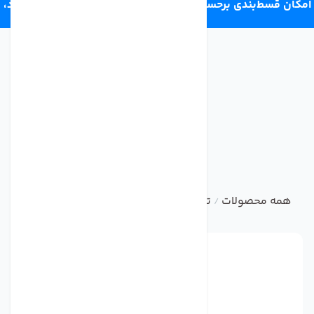
امکان قسط‌بندی برحسب اعتبار ترب‌پی 4 قسط ماهانه. بدون سود،
چک و ضامن.
همه محصولات
تصفیه آب صنعتی و نیمه صنعتی
لوازم جانب
/
/