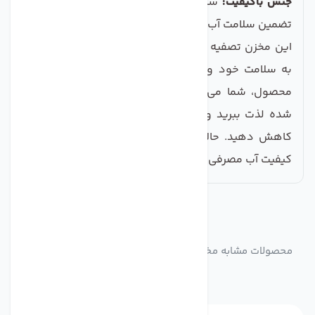
جنس باکیفیت:
ساخته شده از مواد مقاوم و ایمن، برای
تضمین سلامت آب شما.
این مخزن تصفیه آب، گزینه‌ای عالی برای کسانی است که
به سلامت خود و خانواده‌شان اهمیت می‌دهند. با این
محصول، شما می‌توانید از نوشیدن آب خالص و تصفیه
شده لذت ببرید و خطر بیماری‌های مرتبط با آب آلوده را
کاهش دهید. حالا وقت آن است که تغییراتی مثبت در
کیفیت آب مصرفی خود ایجاد کنید!
مشابه
محصولات
محصولات مشابه مخزن تصفیه آب تانک پک 80 لیتری RO-2000