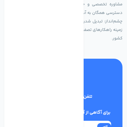
مشاوره تخصصی و خدمات پس از فروش مطمئن برای تضمین
دسترسی همگان به آب پاک و سالم.
چشم‌انداز: تبدیل شدن به انتخاب اول صنایع و مصرف‌کنندگان در
زمینه راهکارهای تصفیه آب و ایفای نقشی کلیدی در حفظ منابع آبی
کشور.
تلفن پشتیبانی
03134405651
برای آگاهی از آخرین اخبار در خبرنامه ما عضو شوید