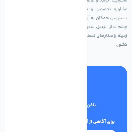
ماموریت: تولید و عرضه محصولاتی با بالاترین استاندارد کیفی، ارائه
مشاوره تخصصی و خدمات پس از فروش مطمئن برای تضمین
دسترسی همگان به آب پاک و سالم.
چشم‌انداز: تبدیل شدن به انتخاب اول صنایع و مصرف‌کنندگان در
زمینه راهکارهای تصفیه آب و ایفای نقشی کلیدی در حفظ منابع آبی
کشور.
تلفن پشتیبانی
03134405651
برای آگاهی از آخرین اخبار در خبرنامه ما عضو شوید