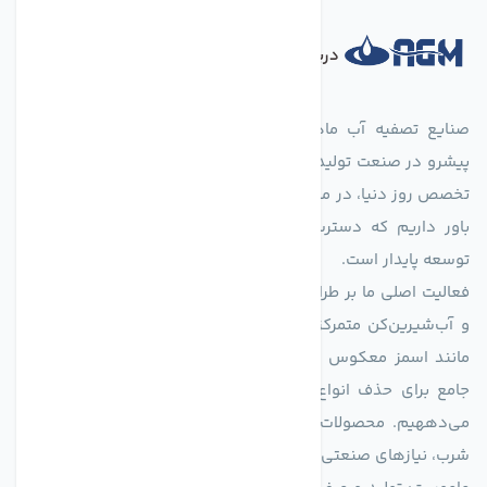
درباره فروشگاه
صنایع تصفیه آب ماهان (agmahan.com)، به عنوان مجموعه‌ای
پیشرو در صنعت تولید تجهیزات تصفیه آب، با تکیه بر دانش فنی و
تخصص روز دنیا، در مسیر تأمین آب سالم و پایدار گام برمی‌دارد. ما
باور داریم که دسترسی به آب پاک، یک حق اساسی و زیربنای
توسعه پایدار است.
فعالیت اصلی ما بر طراحی و تولید سیستم‌های پیشرفته تصفیه آب
و آب‌شیرین‌کن متمرکز است. ما با بهره‌گیری از فناوری‌های نوین
مانند اسمز معکوس (RO)، فیلتراسیون و گندزدایی، راهکارهایی
جامع برای حذف انواع آلاینده‌ها، املاح و نمک از منابع آبی ارائه
می‌دههیم. محصولات ما برای مصارف متنوعی از جمله تأمین آب
شرب، نیازهای صنعتی و کشاورزی طراحی و بهینه‌سازی شده‌اند.