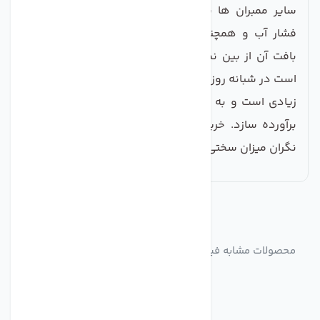
سایر ممبران ها بیشتر بوده و مقاومت بالایی در برابر
فشار آب و همچنین دماهای متفاوت دارد و به راحتی
بافت آن از بین نمی رود. این فیلتر ممبران 13 لایه قادر
است در شبانه روز 50 گالن آب را تولید کند که مقدار بسیار
زیادی است و به راحتی می تواند نیازهای یک خانواده را
برآورده سازد. خرید این ممبران باعث می شود تا دیگر
نگران میزان سختی آب خود نباشید.
مشابه
محصولات
محصولات مشابه فیلتر دستگاه تصفیه کننده آب فیلمتک مدل
TW30-1812-50