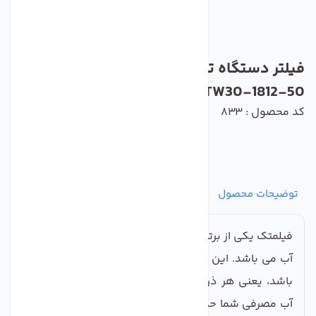
فیلتر دستگاه تصفیه کننده آب فیلمتک مدل
TW30-1812-50
کد محصول : 833
توضیحات محصول
مشخصات
نظرات
پرسش‌ها
فیلمتک یکی از برترین برندهای موجود برای ممبران تصفیه
آب می باشد. این ممبران دارای دقت 0.0001 میکرون می
باشد، یعنی هر ذره ای بزرگتر از این مقدار را می تواند از
آب مصرفی شما حذف کند. طول عمر این ممبران نسبت به