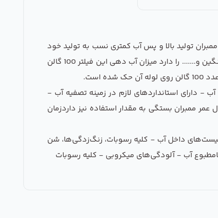
میباشد این ممبران تولید بالا و پس آب کمتری نسب به تولید خود
دارد این ممبران توانایی حذف املاح بسیار ریز تا 0.0001 میکرون مانند میکروب ها و ویروس ها,نیترات,نیتریت و فلزات سنگین و....... را دارد میزان آب دهی این فیلتر 100 گالن
 بر روی تمامی دستگاه های تصفیه آب - دارای استانداردهای لازم در زمینه تصفیه آب -
ا - طول عمر بالا طول عمر ممبران بستگی به مقدار استفاده نیز داردزمان
نگل‌ها و کیست‌های داخل آب - کلیه رسوبات، زنگ‌زدگی‌ها، شن
امطبوع آب - آلودگی‌های میکروبی - کلیه رسوبات