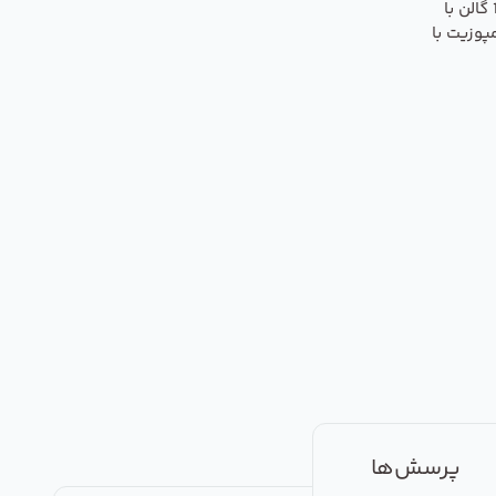
ممبران 15 لایه 100 گالن با
پوزیت با
پرسش‌ها