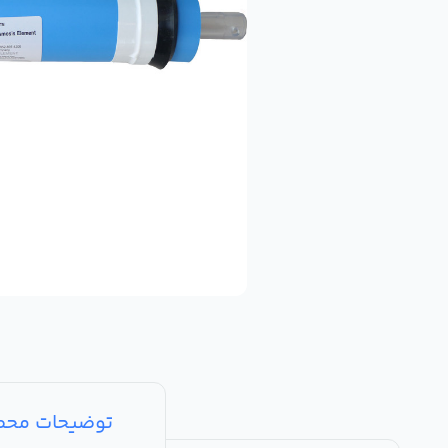
توضیحات مح