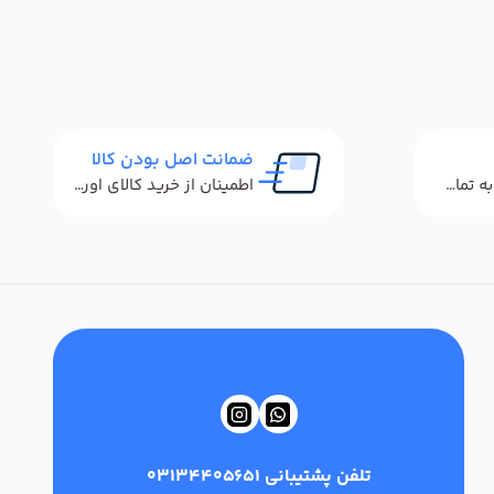
ضمانت اصل بودن کالا
پاسخگویی سریع به تماس‌ها و پیام‌ها
اطمینان از خرید کالای اورجینال
تلفن پشتیبانی
03134405651