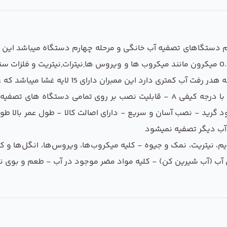
100 گالن و 15 لایه مخصوص تمام دستگاهای تصفیه آب خانگی و مرحله چهارم دستگاه 
ان دارای 15 لایه غشا میباشد که عدد 100 گالن روی لوله آن حک شده است.
ممبران 15 لایه 100 گالن با تراکم فشرده و کامپوزیت با درجه کیفی A - قابلیت نصب
بالا حذف و جذب آلودگی‌ها - بدنه فیلتر PVC فود گرید - نصب آسان و سریع - دارای اصالت کال
آب دیگر تصفیه نمیشود
از جمله: نیترات، سدیم، نیتریت، نمک و جیوه - کلیه میکروب‌ها، ویروس‌ها، ا
ی آب (آب شیرین کن) - کلیه مواد مضر موجود در آب - طعم و بوی ن