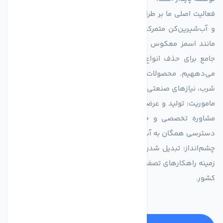
فعالیت اصلی ما بر طراحی و تولید سیستم‌های پیشرفته تصفیه آب
و آب‌شیرین‌کن متمرکز است. ما با بهره‌گیری از فناوری‌های نوین
مانند اسمز معکوس (RO)، فیلتراسیون و گندزدایی، راهکارهایی
جامع برای حذف انواع آلاینده‌ها، املاح و نمک از منابع آبی ارائه
می‌دههیم. محصولات ما برای مصارف متنوعی از جمله تأمین آب
شرب، نیازهای صنعتی و کشاورزی طراحی و بهینه‌سازی شده‌اند.
ماموریت: تولید و عرضه محصولاتی با بالاترین استاندارد کیفی، ارائه
مشاوره تخصصی و خدمات پس از فروش مطمئن برای تضمین
دسترسی همگان به آب پاک و سالم.
چشم‌انداز: تبدیل شدن به انتخاب اول صنایع و مصرف‌کنندگان در
زمینه راهکارهای تصفیه آب و ایفای نقشی کلیدی در حفظ منابع آبی
کشور.