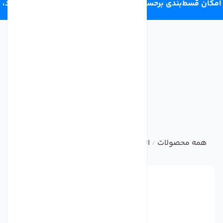
امکان قسط‌بندی برحسب اعتبار ترب‌پی 4 قسط ماهانه. بدون سود،
چک و ضامن.
همه محصولات
اتصالات تصفیه آب خانگی
سوییچ فشار بالا تصفی
/
/