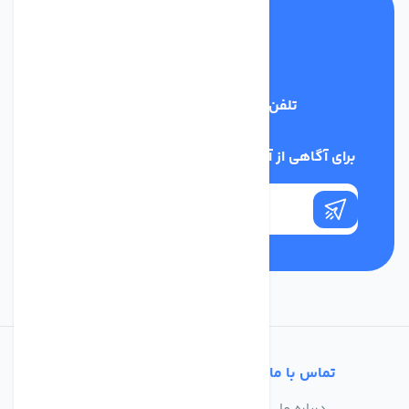
تلفن پشتیبانی
03134405651
برای آگاهی از آخرین اخبار در خبرنامه ما عضو شوید
تماس با ما
خدمات مشتریان