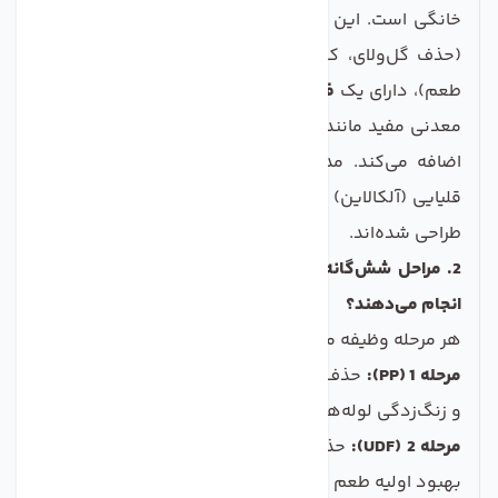
خانگی است. این دستگاه علاوه بر 5 مرحله اصلی تصفیه
(حذف گل‌ولای، کلر، مواد شیمیایی، سختی آب و بهبود
طعم)، دارای یک
فیلتر مینرال (مرحله ششم)
است که مواد
معدنی مفید مانند کلسیم و منیزیم را به آب تصفیه شده
اضافه می‌کند. مدل‌های 7 مرحله‌ای معمولاً دارای فیلتر
قلیایی (آلکالاین) یا UV هستند که برای نیازهای خاص‌تری
طراحی شده‌اند.
2. مراحل شش‌گانه تصفیه در این دستگاه دقیقاً چه کاری
انجام می‌دهند؟
هر مرحله وظیفه مشخصی دارد:
مرحله 1 (PP):
حذف ذرات درشت مانند شن، ماسه، گل‌ولای
و زنگ‌زدگی لوله‌ها.
مرحله 2 (UDF):
حذف کلر، ترکیبات آلی، سموم کشاورزی و
بهبود اولیه طعم و بو.