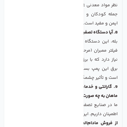
نظر مواد معدنی غنی باشد و برای تمام اعضای خانواده، از
جمله کودکان و نوزادان (برای تهیه شیر خشک)، کاملاً
ایمن و مفید است.
8. آیا دستگاه تصفیه آب CCK برای کار کردن به برق نیاز دارد؟
بله، این دستگاه برای تأمین فشار لازم برای عبور آب از
فیلتر ممبران (مرحله اصلی تصفیه)، به یک پمپ قدرتمند
نیاز دارد که با برق کار می‌کند. اما نگران نباشید، مصرف
برق این پمپ بسیار پایین و در حد یک لامپ کم‌مصرف
است و تأثیر چشمگیری بر هزینه برق شما نخواهد داشت.
9. گارانتی و خدمات پس از فروش این محصول در صنایع
ماهان به چه صورت است؟
ما در صنایع تصفیه آب ماهان به کیفیت محصولات خود
اطمینان داریم. این دستگاه با
گارانتی معتبر
و
خدمات پس
از فروش مادام‌العمر
ارائه می‌شود. این خدمات شامل