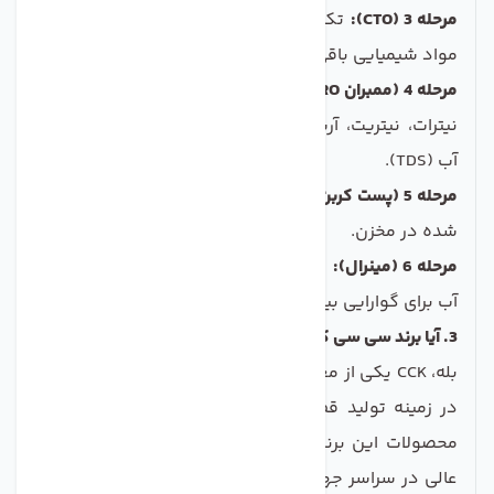
مرحله 3 (CTO):
تکمیل کار مرحله دوم و حذف کامل کلر و
مواد شیمیایی باقی‌مانده.
مرحله 4 (ممبران RO):
قلب دستگاه! حذف 99% املاح مضر،
نیترات، نیتریت، آرسنیک، فلزات سنگین و کاهش سختی
آب (TDS).
مرحله 5 (پست کربن):
بهبود نهایی طعم و بوی آب ذخیره
شده در مخزن.
مرحله 6 (مینرال):
افزودن مواد معدنی مفید و ضروری به
آب برای گوارایی بیشتر و польза برای سلامتی.
3. آیا برند سی سی کا (CCK) معتبر است و ساخت کجاست؟
بله، CCK یکی از معتبرترین و قدیمی‌ترین برندهای تایوانی
در زمینه تولید قطعات و دستگاه‌های تصفیه آب است.
محصولات این برند به دلیل کیفیت بالا، دوام و عملکرد
عالی در سراسر جهان شناخته شده هستند.
صنایع تصفیه