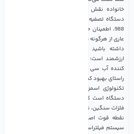
خانواده نقش بسزایی ایفا کند. با استفاده از
دستگاه تصفیه کننده آب سی سی کا مدل RO-
988، اطمینان حاصل کنید که همیشه آبی پاک و
عاری از هرگونه مواد مضر در دسترس دارید. به یاد
داشته باشید که سلامتی شما و خانواده‌تان
ارزشمند است؛ بنابراین با خرید دستگاه تصفیه
کننده آب سی سی کا RO-988، قدمی بزرگ در
راستای بهبود کیفیت زندگی‌تان بردارید!
تکنولوژی اسمز معکوس (RO) قلب تپنده این
دستگاه است که با دقت بالا، ناخالصی‌های مضر،
فلزات سنگین، نیترات و کلر را از آب جدا می‌کند. اما
نقطه قوت اصلی، ترکیب این تکنولوژی با یک
سیستم فیلتراسیون 6 مرحله‌ای است که تضمین