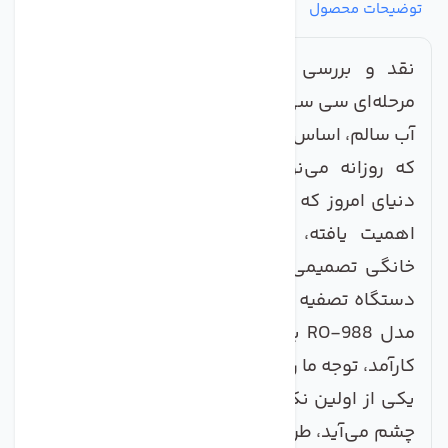
توضیحات محصول
مشخصات
نظرات
پرسش‌ها
نقد و بررسی تخصصی دستگاه تصفیه آب 6
مرحله‌ای سی سی کا (C.C.K) مدل RO-988
آب سالم، اساس سلامتی است، اما آیا از کیفیت آبی
که روزانه می‌نوشید، اطمینان کامل دارید؟ در
دنیای امروز که دغدغه‌های سلامتی بیش از پیش
اهمیت یافته، انتخاب یک دستگاه تصفیه آب
خانگی تصمیمی هوشمندانه است. در این میان،
دستگاه تصفیه آب 6 مرحله‌ای سی سی کا (C.C.K)
مدل RO-988 به عنوان یک گزینه قابل اعتماد و
کارآمد، توجه ما را به خود جلب کرد.
یکی از اولین نکاتی که در بررسی این محصول به
چشم می‌آید، طراحی بهینه و جمع‌وجور آن است که