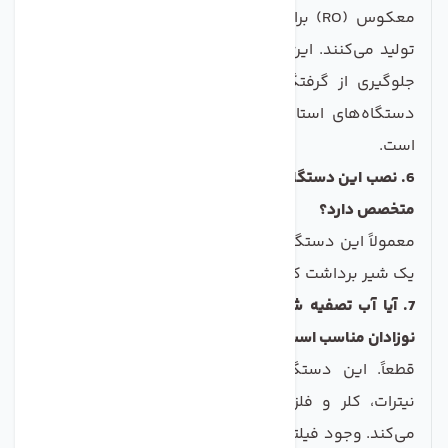
معکوس (RO) برای جداسازی املاح مضر، مقداری پساب
تولید می‌کنند. این فرآیند برای شستشوی فیلتر ممبران و
جلوگیری از گرفتگی آن ضروری است. میزان پساب در
دستگاه‌های استاندارد CCK بهینه شده و کاملاً طبیعی
است.
6. نصب این دستگاه در چه محلی انجام می‌شود و آیا نیاز به
متخصص دارد؟
معمولاً این دستگاه زیر سینک آشپزخانه نصب می‌شود و
یک شیر برداشت کوچک و زیبا روی سینک قرار می‌گیرد.
7. آیا آب تصفیه شده توسط این دستگاه برای کودکان و
نوزادان مناسب است؟
قطعاً. این دستگاه با حذف کامل آلاینده‌هایی مانند
نیترات، کلر و فلزات سنگین، آبی سالم و گوارا تولید
می‌کند. وجود فیلتر مینرال نیز باعث می‌شود آب خروجی از