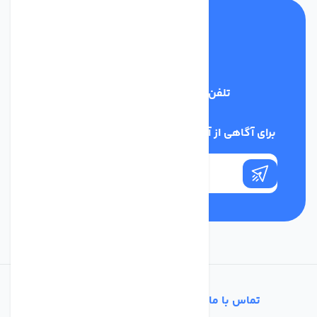
تلفن پشتیبانی
03134405651
برای آگاهی از آخرین اخبار در خبرنامه ما عضو شوید
تماس با ما
خدمات مشتریان