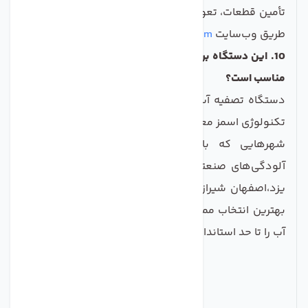
تأمین قطعات، تعویض دوره‌ای فیلترها و پشتیبانی فنی از
طریق وب‌سایت
www.agmahan.com
و تماس تلفنی است.
10. این دستگاه برای مناطقی با چه میزان سختی آب (TDS)
مناسب است؟
دستگاه تصفیه آب 6 مرحله‌ای CCK به لطف بهره‌گیری از
تکنولوژی اسمز معکوس، برای تمامی مناطق ایران، به‌ویژه
شهرهایی که با مشکل سختی آب بالا، شوری یا
آلودگی‌های صنعتی و نیترات مواجه هستند (مانند قم،
یزد،اصفهان شیراز مشهد خوزستان و اکثر کلان‌شهرها)،
بهترین انتخاب ممکن است. این دستگاه قادر است TDS
آب را تا حد استاندارد و مطلوب کاهش دهد.