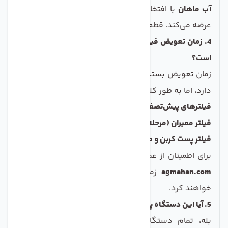
آب ماهان
با افتخار این برند باکیفیت را به مشتریان خود
عرضه می‌کند. قطعات ایران و مونتاژ ایران می‌باشد
4. زمان تعویض فیلترهای دستگاه تصفیه آب CCK چه موقع
است؟
زمان تعویض بستگی به کیفیت آب ورودی و میزان مصرف
دارد، اما به طور کلی:
فیلترهای پیش‌تصفیه (مراحل 1، 2 و 3):
هر 4 تا 6 ماه.
فیلتر ممبران (مرحله 4):
هر 1.5 تا 2 سال.
فیلتر پست کربن و مینرال (مراحل 5 و 6):
هر 1 سال.
برای اطمینان از عملکرد بهینه دستگاه، کارشناسان ما در
agmahan.com
زمان دقیق تعویض را به شما یادآوری
خواهند کرد.
5. آیا این دستگاه پساب یا دورریز آب دارد؟
بله، تمام دستگاه‌های تصفیه آب با تکنولوژی اسمز