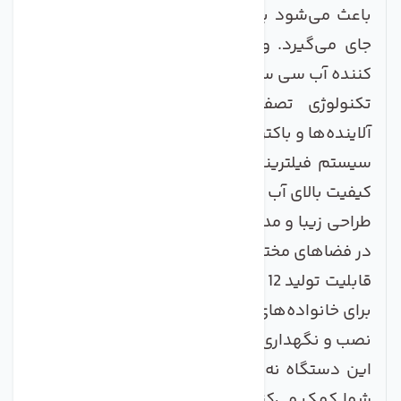
باعث می‌شود به راحتی در منزل یا محل کار شما
جای می‌گیرد. ویژگی‌های کلیدی دستگاه تصفیه
کننده آب سی سی کا مدل RO-988 عبارتند از:
تکنولوژی تصفیه RO با توانایی حذف 99%
آلاینده‌ها و باکتری‌ها
سیستم فیلترینگ چند مرحله‌ای برای اطمینan از
کیفیت بالای آب
طراحی زیبا و مدرن با حجم کم برای قرارگیری آسان
در فضاهای مختلف
قابلیت تولید 12 لیتر آب تصفیه شده در روز، مناسب
برای خانواده‌های پرجمعیت
نصب و نگهداری آسان با کاربری ساده
این دستگاه نه تنها به بهبود کیفیت آب مصرفی
شما کمک می‌کند، بلکه می‌تواند در حفظ سلامتی