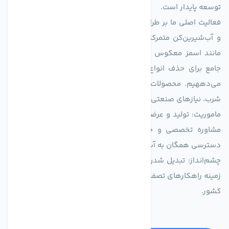
توسعه پایدار است.
فعالیت اصلی ما بر طراحی و تولید سیستم‌های پیشرفته تصفیه آب
و آب‌شیرین‌کن متمرکز است. ما با بهره‌گیری از فناوری‌های نوین
مانند اسمز معکوس (RO)، فیلتراسیون و گندزدایی، راهکارهایی
جامع برای حذف انواع آلاینده‌ها، املاح و نمک از منابع آبی ارائه
می‌دههیم. محصولات ما برای مصارف متنوعی از جمله تأمین آب
شرب، نیازهای صنعتی و کشاورزی طراحی و بهینه‌سازی شده‌اند.
ماموریت: تولید و عرضه محصولاتی با بالاترین استاندارد کیفی، ارائه
مشاوره تخصصی و خدمات پس از فروش مطمئن برای تضمین
دسترسی همگان به آب پاک و سالم.
چشم‌انداز: تبدیل شدن به انتخاب اول صنایع و مصرف‌کنندگان در
زمینه راهکارهای تصفیه آب و ایفای نقشی کلیدی در حفظ منابع آبی
کشور.