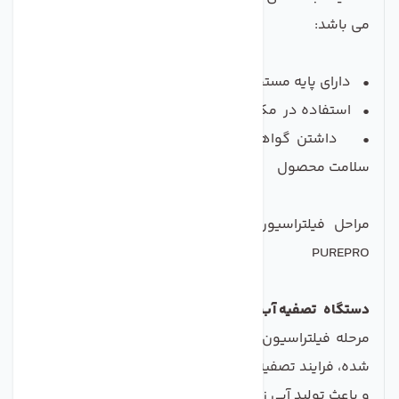
می باشد:
• دارای پایه مستحکم
• استفاده در مکان های دلخواه شما
• داشتن گواهینامه های جهانی WQA – NSF معتبر
سلامت محصول
مراحل فیلتراسیون دستگاه تصفیه آب خانگی 7مرحله
PUREPRO
دستگاه تصفیه آب خانگی 7مرحله PUREPRO
با گذراندن 7
مرحله فیلتراسیون قدرتمند به وسیله فیلترهای نام برده
شده، فرایند تصفیه آب را مطابق مراحل زیر انجام می دهد
و باعث تولید آبی زلال و گوارا می شود.