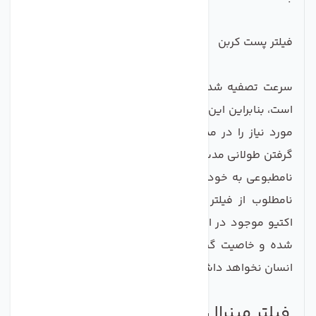
فیلتر پست کربن
سرعت تصفیه شدن آب در فرآیند
اسمز معکوس RO
کُند
است، بنابراین این سیستم نیاز به مخزنی دارد تا بتواند آب
مورد نیاز را در مدت زمان زیادی ذخیره کند. در اثر قرار
گرفتن طولانی مدت آب در مخزن دستگاه، آب طعم و بوی
نامطبوعی به خود می گیرد که برای حذف این طعم و بو
نامطلوب از فیلتر پست کربن استفاده می شود. کربن
اکتیو موجود در این فیلتر از زغال پوسته نارگیل ساخته
شده و خاصیت گیاهی دارد بنابراین ضرری برای سلامتی
انسان نخواهد داشت.
فیلتر مینرال (معدنی ساز)