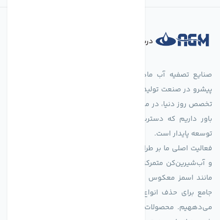
درباره فروشگاه
صنایع تصفیه آب ماهان (agmahan.com)، به عنوان مجموعه‌ای
پیشرو در صنعت تولید تجهیزات تصفیه آب، با تکیه بر دانش فنی و
تخصص روز دنیا، در مسیر تأمین آب سالم و پایدار گام برمی‌دارد. ما
باور داریم که دسترسی به آب پاک، یک حق اساسی و زیربنای
توسعه پایدار است.
فعالیت اصلی ما بر طراحی و تولید سیستم‌های پیشرفته تصفیه آب
و آب‌شیرین‌کن متمرکز است. ما با بهره‌گیری از فناوری‌های نوین
مانند اسمز معکوس (RO)، فیلتراسیون و گندزدایی، راهکارهایی
جامع برای حذف انواع آلاینده‌ها، املاح و نمک از منابع آبی ارائه
می‌دههیم. محصولات ما برای مصارف متنوعی از جمله تأمین آب