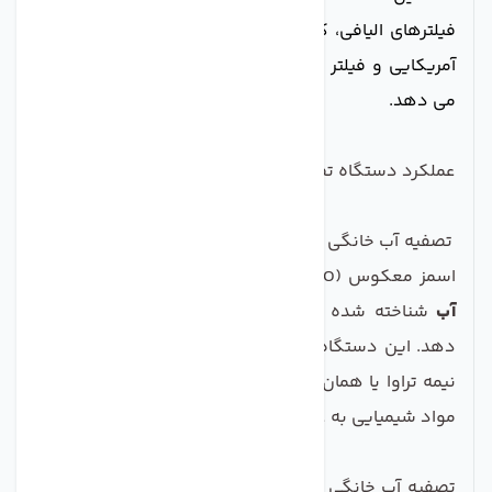
فیلترهای الیافی، کربن گرانول، کربن بلاک، ممبران 13 لایه
آمریکایی و فیلتر پست کربن، عملیات تصفیه آب را انجام
می دهد.
عملکرد دستگاه تصفیه آب خانگی 7مرحله PUREPRO
تصفیه آب خانگی 7مرحله PUREPRO با بهره گیری از روش
اسمز معکوس (RO) که به عنوان بهترین
سیستم تصفیه
آب
شناخته شده است، عملیات تصفیه آب را انجام می
دهد. این دستگاه تصفیه آب خانگی با استفاده از غشای
نیمه تراوا یا همان ممبران RO و بدون افزودن هیچ گونه
مواد شیمیایی به عملیات تصفیه آب می پردازد.
تصفیه آب خانگی 7مرحله PUREPRO دارای نقاط قوت زیر