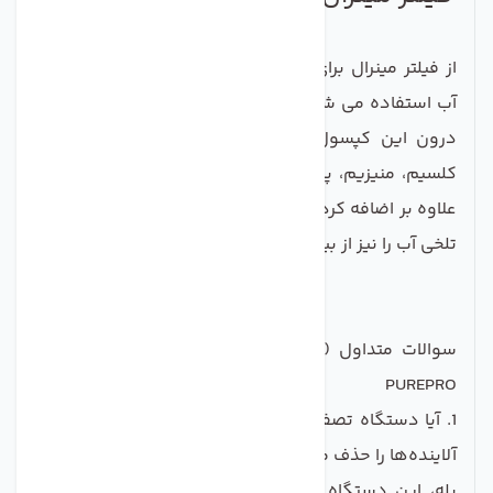
از فیلتر مینرال برای اضافه کردن مواد معدنی ضروری به
آب استفاده می شود. این فیلتر به شکل کپسول بوده و
درون این کپسول سنگ ریزه های مواد معدنی مانند
کلسیم، منیزیم، پتاسیم، منگنز و بی کربنات وجود دارد.
علاوه بر اضافه کردن املاح مفید و ضروری، این فیلتر طعم
تلخی آب را نیز از بین می برد.
سوالات متداول (FAQ) - تصفیه آب خانگی 7 مرحله‌ای
PUREPRO
1. آیا دستگاه تصفیه آب 7 مرحله‌ای PUREPRO واقعاً کلیه
آلاینده‌ها را حذف می‌کند؟
بله، این دستگاه با 7 مرحله فیلتراسیون پیشرفته قادر