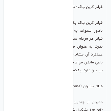
فیلتر کربن بلاک (CTO)
فیلتر کربن بلاک یک ساختار استوانه ای شکل دارد، که دور
تادور استوانه به وسیله توری پوشیده شده است. این
فیلتر در مرحله سوم
دستگاه تصفیه آب
قرار گرفته که به
ندرت به عنوان فیلتر مرحله دوم نیز به کار می رود و
عملکرد آن مشابه فیلتر کربن گرانول بوده که در صورت
باقی ماندن مواد شیمیایی از مرحله قبل، قابلیت حذف این
مواد را دارد و تکمیل کننده مرحله قبل محسوب می شود
فیلتر ممبران (Membrane)
ممبران از چندین لایه موازی و فشرده مارپیچی شکل
(spiral) تشکیل شده است که دارای منافذ بسیار ریز می