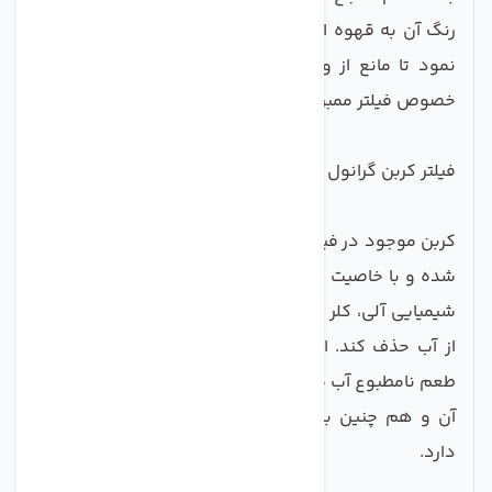
رنگ آن به قهوه ای تیره تغییر کرده و باید آن را تعویض
نمود تا مانع از وارد آمدن آسیب به فیلترهای دیگر به
خصوص فیلتر ممبران شود.
فیلتر کربن گرانول (UDF)
کربن موجود در فیلتر کربن گرانول از پوسته نارگیل ساخته
شده و با خاصیت جذب سطحی که دارد می تواند ترکیبات
شیمیایی آلی، کلر و مشتقات آن مانند تری هالومتان ها را
از آب حذف کند. این فیلتر باعث از بین رفتن رنگ، بو و
طعم نامطبوع آب می شود و در حذف عامل کلر و مشتقات
آن و هم چنین برخی از فلزات سنگین آب نقش موثری
دارد.