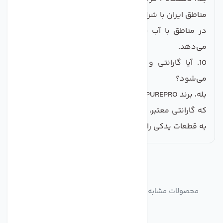
مناطق ایران با شرایط مختلف کیفیت آب طراحی شده است.
در مناطق با آب سخت یا آلوده‌تر، عملکرد بهتری نشان
می‌دهد.
10. آیا گارانتی و خدمات پس از فروش در ایران ارائه
می‌شود؟
بله، برند PUREPRO دارای نمایندگی‌های مجاز در ایران است
که گارانتی معتبر، خدمات پس از فروش و دسترسی آسان
به قطعات یدکی را فراهم می‌کنند.
مشابه
محصولات
محصولات مشابه تصفیه آب خانگی 7مرحله قطعات تایوان
PUREPRO