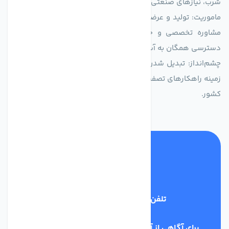
شرب، نیازهای صنعتی و کشاورزی طراحی و بهینه‌سازی شده‌اند.
ماموریت: تولید و عرضه محصولاتی با بالاترین استاندارد کیفی، ارائه
مشاوره تخصصی و خدمات پس از فروش مطمئن برای تضمین
دسترسی همگان به آب پاک و سالم.
چشم‌انداز: تبدیل شدن به انتخاب اول صنایع و مصرف‌کنندگان در
زمینه راهکارهای تصفیه آب و ایفای نقشی کلیدی در حفظ منابع آبی
کشور.
تلفن پشتیبانی
03134405651
برای آگاهی از آخرین اخبار در خبرنامه ما عضو شوید