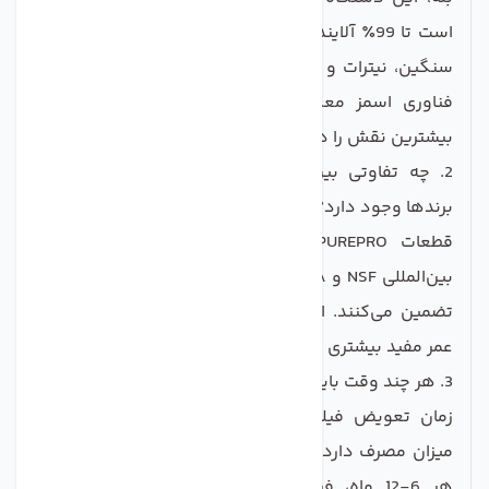
است تا 99٪ آلاینده‌ها شامل کلر، باکتری، ویروس، فلزات
سنگین، نیترات و مواد شیمیایی مضر را از آب حذف کند.
فناوری اسمز معکوس (RO) به عنوان قلب دستگاه،
بیشترین نقش را در این تصفیه کامل دارد.
2. چه تفاوتی بین قطعات تایوانی PUREPRO با سایر
برندها وجود دارد؟
قطعات PUREPRO ساخت تایوان دارای استانداردهای
بین‌المللی NSF و FDA هستند که کیفیت و ایمنی بالایی را
تضمین می‌کنند. این قطعات نسبت به نمونه‌های چینی
عمر مفید بیشتری دارند و عملکرد پایدارتری ارائه می‌دهند.
3. هر چند وقت باید فیلترهای دستگاه را تعویض کنم؟
زمان تعویض فیلترها بستگی به کیفیت آب ورودی و
میزان مصرف دارد. به طور معمول فیلترهای مراحل اولیه
هر 6-12 ماه، فیلتر اسمز معکوس هر 2-3 سال و