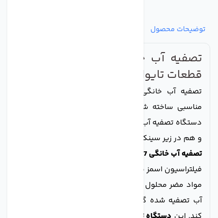
توضیحات محصول
مشخصات
نظرات
پرسش‌ها
تصفیه آب خانگی 7مرحله PUREPRO
قطعات تایوان
تصفیه آب خانگی 7مرحله PUREPRO در ابعاد بسیار
مناسبی ساخته شده و بر روی یک پایه قرار دارد. این
دستگاه تصفیه آب را، هم می توان در جای ثابت نصب کرد
و هم در زیر سینک ظرفشویی بدون نصب کردن، قرار داد.
تصفیه آب خانگی 7مرحله PUREPRO
با بهره مندی از روش
فیلتراسیون اسمز معکوس، قادر است تمامی آلودگی ها و
مواد مضر محلول در آب را به راحتی حذف کند و با تولید
آب تصفیه شده گوارا و دلنشین، سلامت شما را تضمین
کند. این
دستگاه تصفیه آب 6 مرحله ای
بوده و به وسیله