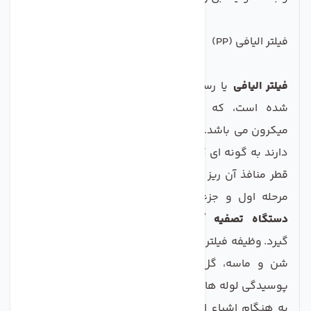
فیلتر الیافی (PP)
فیلتر الیافی
یا رسوب گیر از الیاف پلی پروپیلن ساخته
شده است، که دارای منافذی به قطر های 1 یا 5
میکرون می باشد. فیلترهای الیافی گاهی طراحی متفاوتی
دارند به گونه ای که هر چه به انتهای فیلتر نزدیک شویم
قطر منافذ آن ریز تر می گردند. این فیلتر به عنوان فیلتر
مرحله اول و جزء یکی از فیلتر های پیش تصفیه در
دستگاه تصفیه آب خانگی
مورد استفاده قرار می
گیرد. وظیفه فیلتر الیافی، حذف ذرات معلق موجود در آب،
شن و ماسه، گل و لای، تخم حشرات، ذرات ناشی از
پوسیدگی لوله ها و... می باشد.
به هنگام اشباع این فیلتر با آلاینده های موجود در آب،