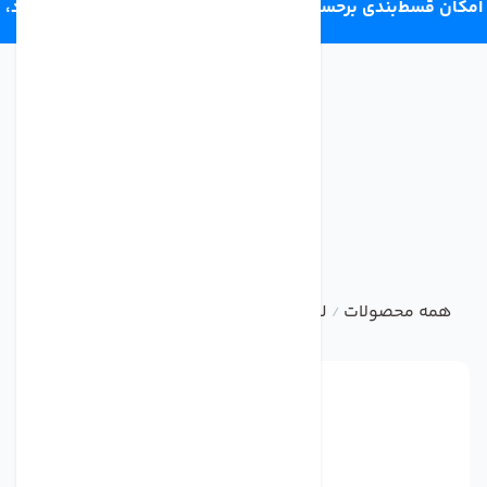
امکان قسط‌بندی برحسب اعتبار ترب‌پی 4 قسط ماهانه. بدون سود،
چک و ضامن.
همه محصولات
لوازم جانبی تصفیه آب خانگی
شیر فشار شکن
/
/