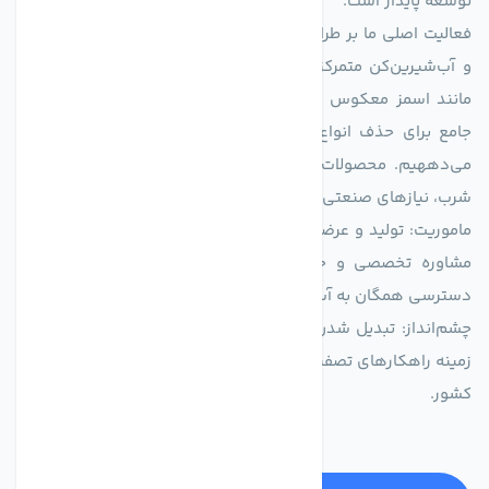
توسعه پایدار است.
فعالیت اصلی ما بر طراحی و تولید سیستم‌های پیشرفته تصفیه آب
و آب‌شیرین‌کن متمرکز است. ما با بهره‌گیری از فناوری‌های نوین
مانند اسمز معکوس (RO)، فیلتراسیون و گندزدایی، راهکارهایی
جامع برای حذف انواع آلاینده‌ها، املاح و نمک از منابع آبی ارائه
می‌دههیم. محصولات ما برای مصارف متنوعی از جمله تأمین آب
شرب، نیازهای صنعتی و کشاورزی طراحی و بهینه‌سازی شده‌اند.
ماموریت: تولید و عرضه محصولاتی با بالاترین استاندارد کیفی، ارائه
مشاوره تخصصی و خدمات پس از فروش مطمئن برای تضمین
دسترسی همگان به آب پاک و سالم.
چشم‌انداز: تبدیل شدن به انتخاب اول صنایع و مصرف‌کنندگان در
زمینه راهکارهای تصفیه آب و ایفای نقشی کلیدی در حفظ منابع آبی
کشور.