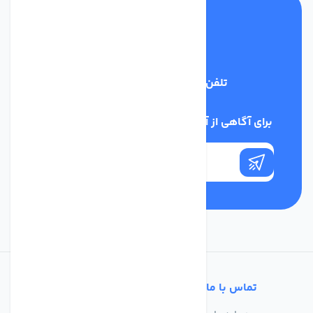
تلفن پشتیبانی
03134405651
برای آگاهی از آخرین اخبار در خبرنامه ما عضو شوید
تماس با ما
خدمات مشتریان