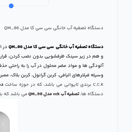
دستگاه تصفیه آب خانگی سی سی کا مدل QM_86
دستگاه تصفیه آب خانگی سی سی کا
مدل QM_86
در ا
و هم در زیر سینک ظرفشویی بدون نصب کردن، قرار 
آلودگی ها و مواد مضر محلول در آب را به راحتی حذف
وسیله فیلترهای الیافی، کربن گرانول، کربن بلاک، ممبران 13 لایه آمریکایی و فیلتر پست کربن، عملیات تصفیه آب را انجام م
C.C.K برندی تایوانی می باشد، که در حوزه ساخت
دس
دستگاه ها،
تصفیه آب cck مدل QM_98
می باشد که به