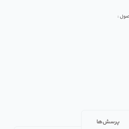
صول :
پرسش‌ها