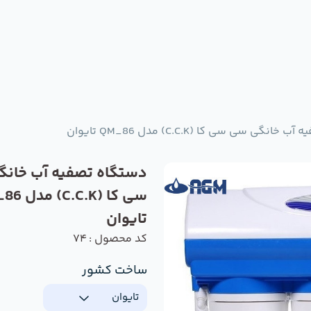
نگی سی سی کا (C.C.K) مدل QM_86 تایوان
دستگاه تصفیه آب خان
سی کا (.C.K
تایوان
کد محصول : 74
ساخت کشور
تایوان