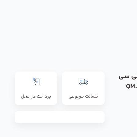
گی سی
C) مدل QM_86
ضمانت مرجوعی
پرداخت در محل