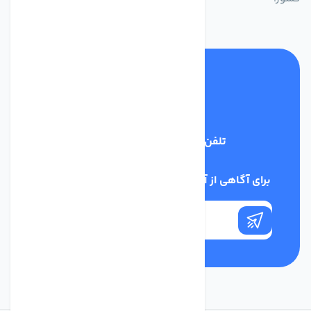
تلفن پشتیبانی
03134405651
برای آگاهی از آخرین اخبار در خبرنامه ما عضو شوید