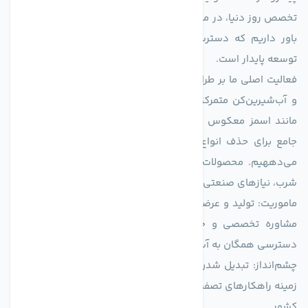
تخصص روز دنیا، در مسیر تأمین آب سالم و پایدار گام برمی‌دارد. ما
باور داریم که دسترسی به آب پاک، یک حق اساسی و زیربنای
توسعه پایدار است.
فعالیت اصلی ما بر طراحی و تولید سیستم‌های پیشرفته تصفیه آب
و آب‌شیرین‌کن متمرکز است. ما با بهره‌گیری از فناوری‌های نوین
مانند اسمز معکوس (RO)، فیلتراسیون و گندزدایی، راهکارهایی
جامع برای حذف انواع آلاینده‌ها، املاح و نمک از منابع آبی ارائه
می‌دههیم. محصولات ما برای مصارف متنوعی از جمله تأمین آب
شرب، نیازهای صنعتی و کشاورزی طراحی و بهینه‌سازی شده‌اند.
ماموریت: تولید و عرضه محصولاتی با بالاترین استاندارد کیفی، ارائه
مشاوره تخصصی و خدمات پس از فروش مطمئن برای تضمین
دسترسی همگان به آب پاک و سالم.
چشم‌انداز: تبدیل شدن به انتخاب اول صنایع و مصرف‌کنندگان در
زمینه راهکارهای تصفیه آب و ایفای نقشی کلیدی در حفظ منابع آبی
کشور.