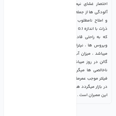
اختصار غشای نیمه تراوا نیز گفته میشود باعث حذف
آلودگی ها از جمله مواد شیمایی ، ویروس ها ، باکتری ها
و املاح نامطلوب میگردد ،ممبران فیلمتک توانای حذف
ذرات با اندازه 0.1 نانومتر یا0.0001 میکرون را دارا میباشد
که به راحتی قادر به حذف میکروب ها ، باکتری ها ،
ویروس ها ، نیترات ، نیتریت ، ارسنیک و فلزات سنگین
میباشد ، میزان آب دهی خالص این فیلتر افزون بر 100
گالن در روز میباشد که باعث تولید بیشتر اب خالص از
ناخالصی ها میگردد . مقاومت هیدرولیتیک غشای این
فیلتر موجب عمرمفید طولانی تر نسبت به فیلترهای مشابه
در بازار میگردد همچنین تامین فشار یکسان از نقاط قوت
این ممبران است .