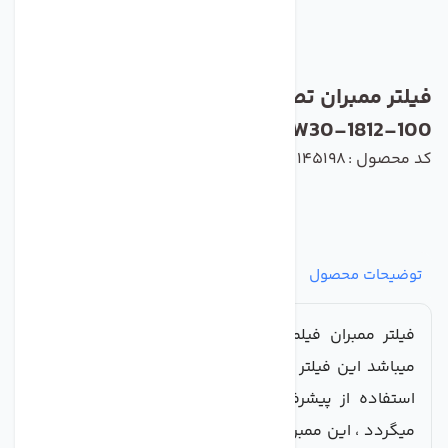
فیلتر ممبران تصفیه آب زیر سینک مدل
TW30-1812-100
کد محصول : 145198
توضیحات محصول
مشخصات
نظرات
پرسش‌ها
فیلتر ممبران فیلمتک مرحله چهارم دستگاه تصفیه آب
میباشد این فیلتر ساخته شده از ورق های فشرده که با
استفاده از پیشرفته ترین تکنولوژی تولید شده عرضه
میگردد ، این ممبران 15 لایه ، و ورق های آن که به صورت