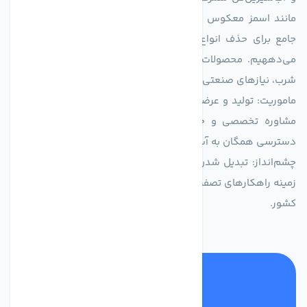
مانند اسمز معکوس (RO)، فیلتراسیون و گندزدایی، راهکارهایی
جامع برای حذف انواع آلاینده‌ها، املاح و نمک از منابع آبی ارائه
می‌دههیم. محصولات ما برای مصارف متنوعی از جمله تأمین آب
شرب، نیازهای صنعتی و کشاورزی طراحی و بهینه‌سازی شده‌اند.
ماموریت: تولید و عرضه محصولاتی با بالاترین استاندارد کیفی، ارائه
مشاوره تخصصی و خدمات پس از فروش مطمئن برای تضمین
دسترسی همگان به آب پاک و سالم.
چشم‌انداز: تبدیل شدن به انتخاب اول صنایع و مصرف‌کنندگان در
زمینه راهکارهای تصفیه آب و ایفای نقشی کلیدی در حفظ منابع آبی
کشور.