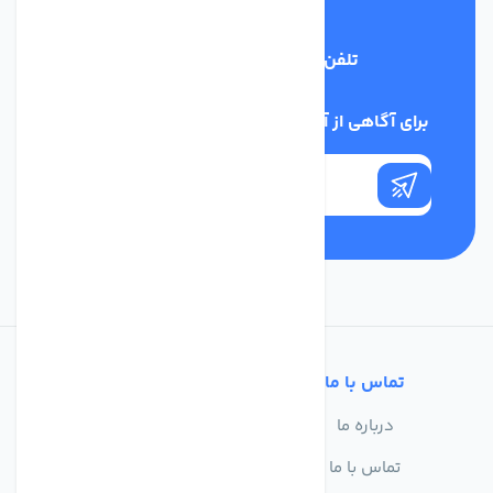
تلفن پشتیبانی
03134405651
برای آگاهی از آخرین اخبار در خبرنامه ما عضو شوید
تماس با ما
خدمات مشتریان
درباره ما
سوالات متداول
تماس با ما
حریم خصوصی