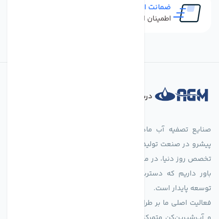
ضمانت اصل بودن کالا
اطمینان از خرید کالای اورجینال
درباره فروشگاه
صنایع تصفیه آب ماهان (agmahan.com)، به عنوان مجموعه‌ای
پیشرو در صنعت تولید تجهیزات تصفیه آب، با تکیه بر دانش فنی و
تخصص روز دنیا، در مسیر تأمین آب سالم و پایدار گام برمی‌دارد. ما
باور داریم که دسترسی به آب پاک، یک حق اساسی و زیربنای
توسعه پایدار است.
فعالیت اصلی ما بر طراحی و تولید سیستم‌های پیشرفته تصفیه آب
و آب‌شیرین‌کن متمرکز است. ما با بهره‌گیری از فناوری‌های نوین