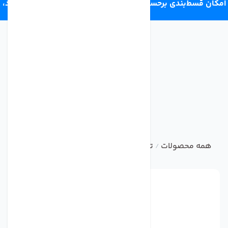
امکان قسط‌بندی برحسب اعتبار ترب‌پی 4 قسط ماهانه. بدون سود،
چک و ضامن.
همه محصولات
تصفیه آب صنعتی و نیمه صنعتی
فیلتر ممبر
/
/