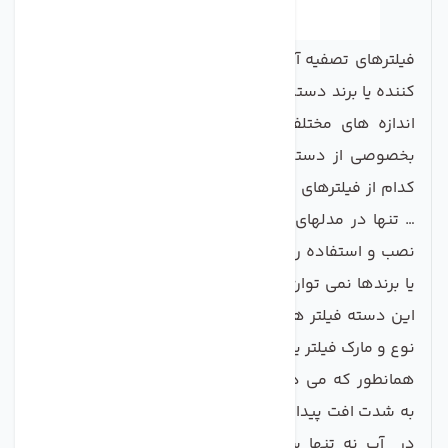
فیلترهای تصفیه آب داخلی یخچال بسته به کمپانی تولید
کننده یا برند دستگاه و نوع طراحی یا مدل آن در اشکال و
اندازه های مختلفی تولید می‌شوند و فقط در مدلهای
بخصوصی از دستگاه‌ها قابل استفاده می باشد.مثلا هر
کدام از فیلترهای یخچال بوش، الجی، سامسونگ،
جنرال
و
… تنها در مدلهای طراحی شده برای همان شرکت قابلیت
نصب و استفاده را دارند و از آن فیلتر ها برای سایر مدلها
یا برندها نمی توان استفاده کرد.فیلتر ساید
LG LT600P
از
این دسته فیلتر هاست.پس حتما پیش از خرید در انتخاب
نوع و مارک فیلتر یخچال خود اطمینان پیدا کنید.
همانطور که می دانید در سالهای اخیر کیفیت آب شهری
به شدت افت پیدا کرده و این ناخالصی ها و املاح موجود
در آب نه تنها سبب بروز اشکال و خرابی در سیستم‌