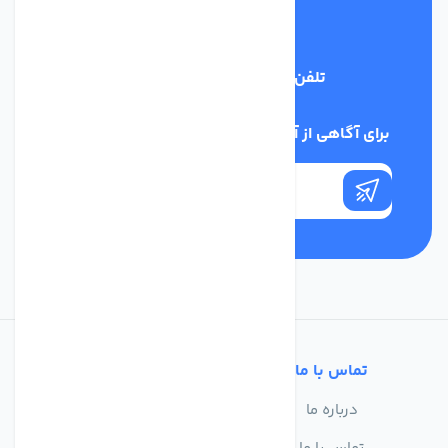
تلفن پشتیبانی
03134405651
برای آگاهی از آخرین اخبار در خبرنامه ما عضو شوید
تماس با ما
خدمات مشتریان
درباره ما
سوالات متداول