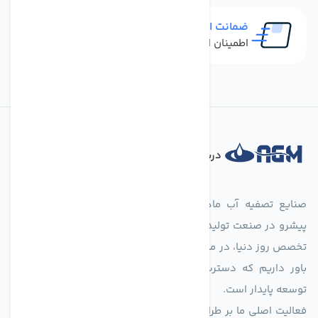
ضمانت اصل بودن کالا
اطمینان از خرید کالای اورجینال
درباره فروشگاه
صنایع تصفیه آب ماهان (agmahan.com)، به عنوان مجموعه‌ای
پیشرو در صنعت تولید تجهیزات تصفیه آب، با تکیه بر دانش فنی و
تخصص روز دنیا، در مسیر تأمین آب سالم و پایدار گام برمی‌دارد. ما
باور داریم که دسترسی به آب پاک، یک حق اساسی و زیربنای
توسعه پایدار است.
فعالیت اصلی ما بر طراحی و تولید سیستم‌های پیشرفته تصفیه آب