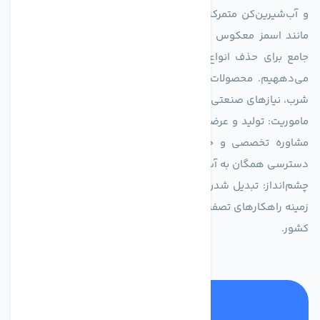
و آب‌شیرین‌کن متمرکز است. ما با بهره‌گیری از فناوری‌های نوین
مانند اسمز معکوس (RO)، فیلتراسیون و گندزدایی، راهکارهایی
جامع برای حذف انواع آلاینده‌ها، املاح و نمک از منابع آبی ارائه
می‌دههیم. محصولات ما برای مصارف متنوعی از جمله تأمین آب
شرب، نیازهای صنعتی و کشاورزی طراحی و بهینه‌سازی شده‌اند.
ماموریت: تولید و عرضه محصولاتی با بالاترین استاندارد کیفی، ارائه
مشاوره تخصصی و خدمات پس از فروش مطمئن برای تضمین
دسترسی همگان به آب پاک و سالم.
چشم‌انداز: تبدیل شدن به انتخاب اول صنایع و مصرف‌کنندگان در
زمینه راهکارهای تصفیه آب و ایفای نقشی کلیدی در حفظ منابع آبی
کشور.