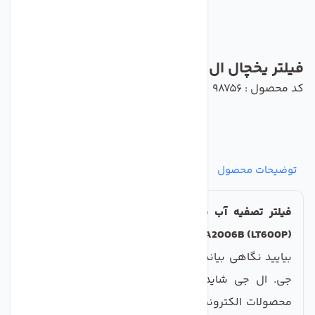
فیلتر یخچال ال جی مدل LT600P سر باریک
کد محصول : 98756
توضیحات محصول
مشخصات
نظرات
پرسش‌ها
فیلتر تصفیه آب یخچال ال جی مدل موشکی سرباریک
(5231JA2006B (LT600P
بیایید نگاهی بیاندازیم به مارک تجاری بسیار چشمگیر ال
جی. ال جی شاید بیشتر به خاطر تلفن های همراه و
محصولات الکترونیکی مشابه شناخته شده باشد ، اما LG