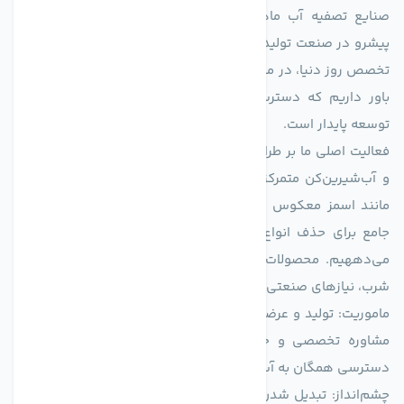
صنایع تصفیه آب ماهان (agmahan.com)، به عنوان مجموعه‌ای
پیشرو در صنعت تولید تجهیزات تصفیه آب، با تکیه بر دانش فنی و
تخصص روز دنیا، در مسیر تأمین آب سالم و پایدار گام برمی‌دارد. ما
باور داریم که دسترسی به آب پاک، یک حق اساسی و زیربنای
توسعه پایدار است.
فعالیت اصلی ما بر طراحی و تولید سیستم‌های پیشرفته تصفیه آب
و آب‌شیرین‌کن متمرکز است. ما با بهره‌گیری از فناوری‌های نوین
مانند اسمز معکوس (RO)، فیلتراسیون و گندزدایی، راهکارهایی
جامع برای حذف انواع آلاینده‌ها، املاح و نمک از منابع آبی ارائه
می‌دههیم. محصولات ما برای مصارف متنوعی از جمله تأمین آب
شرب، نیازهای صنعتی و کشاورزی طراحی و بهینه‌سازی شده‌اند.
ماموریت: تولید و عرضه محصولاتی با بالاترین استاندارد کیفی، ارائه
مشاوره تخصصی و خدمات پس از فروش مطمئن برای تضمین
دسترسی همگان به آب پاک و سالم.
چشم‌انداز: تبدیل شدن به انتخاب اول صنایع و مصرف‌کنندگان در