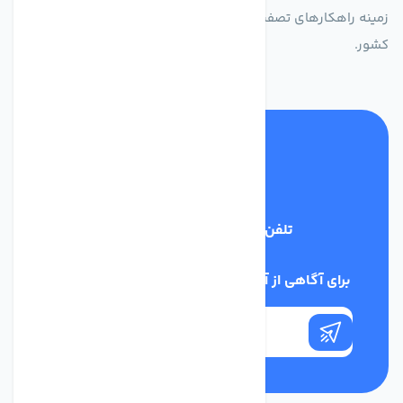
زمینه راهکارهای تصفیه آب و ایفای نقشی کلیدی در حفظ منابع آبی
کشور.
تلفن پشتیبانی
03134405651
برای آگاهی از آخرین اخبار در خبرنامه ما عضو شوید