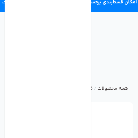
امکان قسط‌بندی برحسب اعتبار ترب‌پی 4 قسط ماهانه. بدون سود،
چک و ضامن.
همه محصولات
فیلتر تصفیه کننده آب
ست فیلتر و سایر فیل
/
/