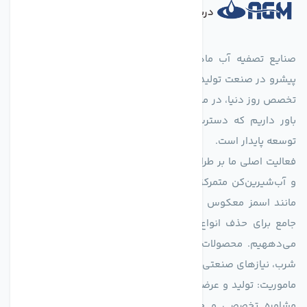
درباره فروشگاه
صنایع تصفیه آب ماهان (agmahan.com)، به عنوان مجموعه‌ای
پیشرو در صنعت تولید تجهیزات تصفیه آب، با تکیه بر دانش فنی و
تخصص روز دنیا، در مسیر تأمین آب سالم و پایدار گام برمی‌دارد. ما
باور داریم که دسترسی به آب پاک، یک حق اساسی و زیربنای
توسعه پایدار است.
فعالیت اصلی ما بر طراحی و تولید سیستم‌های پیشرفته تصفیه آب
و آب‌شیرین‌کن متمرکز است. ما با بهره‌گیری از فناوری‌های نوین
مانند اسمز معکوس (RO)، فیلتراسیون و گندزدایی، راهکارهایی
جامع برای حذف انواع آلاینده‌ها، املاح و نمک از منابع آبی ارائه
می‌دههیم. محصولات ما برای مصارف متنوعی از جمله تأمین آب
شرب، نیازهای صنعتی و کشاورزی طراحی و بهینه‌سازی شده‌اند.
ماموریت: تولید و عرضه محصولاتی با بالاترین استاندارد کیفی، ارائه
مشاوره تخصصی و خدمات پس از فروش مطمئن برای تضمین