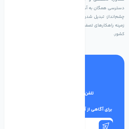
دسترسی همگان به آب پاک و سالم.
چشم‌انداز: تبدیل شدن به انتخاب اول صنایع و مصرف‌کنندگان در
زمینه راهکارهای تصفیه آب و ایفای نقشی کلیدی در حفظ منابع آبی
کشور.
تلفن پشتیبانی
03134405651
برای آگاهی از آخرین اخبار در خبرنامه ما عضو شوید