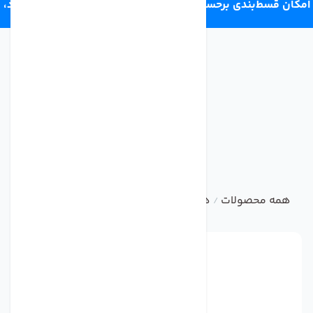
امکان قسط‌بندی برحسب اعتبار ترب‌پی 4 قسط ماهانه. بدون سود،
چک و ضامن.
همه محصولات
هوزینگ تصفیه آب خانگی
هوزینگ شفاف دس
/
/