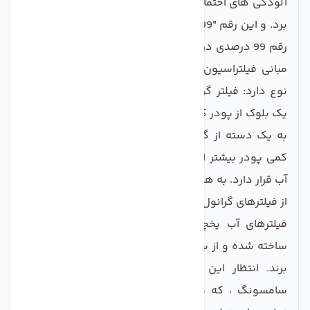
آلودگی های احتمالی مضر موجود در آب شما را از بین می
برد. و این رقم "99.999٪" یک حقه نیست. برای درک بهتر
رقم 99 درصدی در رابطه با فیلتر بلوک کربن ، باید برخی از
مبانی فیلتراسیون کربن را بدست آوریم: فیلتر کربن دو
نوع دارد: فیلتر گرانول فعال شده و فیلتر بلوک پودری.
یک بلوک از پودر کربن دارای مساحت بسیار بیشتری نسبت
به یک دسته از گرانولهای کربن است ، زیرا تعداد بسیار
کمی پودر بیشتر از گرانولهای موجود در حجم در معرض
آب قرار دارد. به همین ترتیب ، فیلترهای بلوک کربنی بیشتر
از فیلترهای گرانول ، آلاینده ها را جذب می کنند.
فیلترهای آب یخچال سامسونگ از مواد با کیفیت بالا
ساخته شده و از ساخت و طراحی فوق العاده ای بهره می
برند. انتظار این است که از یک رهبر فناوری مانند
سامسونگ ، که موظف است از جدیدترین تکنیک های