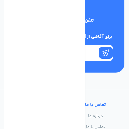
تلفن پشتیبانی
03134405651
برای آگاهی از آخرین اخبار در خبرنامه ما عضو شوید
تماس با ما
خدمات مشتریان
درباره ما
سوالات متداول
تماس با ما
حریم خصوصی