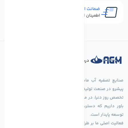
ضمانت اصل بودن کالا
اطمینان از خرید کالای اورجینال
درباره فروشگاه
صنایع تصفیه آب ماهان (agmahan.com)، به عنوان مجموعه‌ای
پیشرو در صنعت تولید تجهیزات تصفیه آب، با تکیه بر دانش فنی و
تخصص روز دنیا، در مسیر تأمین آب سالم و پایدار گام برمی‌دارد. ما
باور داریم که دسترسی به آب پاک، یک حق اساسی و زیربنای
توسعه پایدار است.
فعالیت اصلی ما بر طراحی و تولید سیستم‌های پیشرفته تصفیه آب