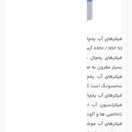
فیلترهای آب یخچال سامسونگ بر اساس استاندارد 42 و
53 ANSI / NSF آزمایش و گواهی شده اند.
فیلترهای یخچال سامسونگ آب با طعم تازه را با قیمت
بسیار مقرون به صرفه ارائه می دهند.
فیلترهای آب یخچال samsung یک محصول اصلی OEM
سامسونگ است که توانایی تولید آب و یخ را دارد.
فیلترهای آب یخچال سامسونگ از یک فناوری انقلابی برای
فیلتراسیون آب استفاده می کنند که با موفقیت اکثر
ناخالصی ها و آلودگی های آب را فیلتر می کند.
فیلترهای آب موشکی سامسونگ از اجزای یخچال و فریزر