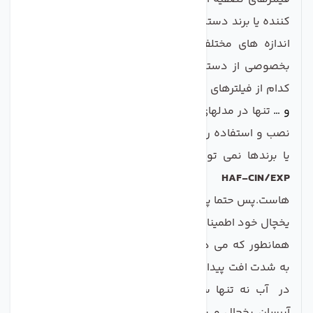
کننده یا برند دستگاه و نوع طراحی یا مدل آن در اشکال و
اندازه های مختلفی تولید می‌شوند و فقط در مدلهای
بخصوصی از دستگاه‌ها قابل استفاده می باشد.مثلا هر
کدام از فیلترهای
یخچال
بوش
،
الجی
،
سامسونگ
،
جنرال
و …
تنها در مدلهای طراحی شده برای همان شرکت قابلیت
نصب و استفاده را دارند و از آن فیلتر ها برای سایر مدلها
یا برندها نمی توان استفاده کرد.فیلتر ساید
SAMSUNG
DA29-00020B HAF-CIN/EXP
از این دسته فیلتر
هاست.پس حتما پیش از خرید در انتخاب نوع و مارک فیلتر
یخچال خود اطمینان پیدا کنید.
همانطور که می دانید در سالهای اخیر کیفیت آب شهری
به شدت افت پیدا کرده و این ناخالصی ها و املاح موجود
در آب نه تنها سبب بروز اشکال و خرابی در سیستم‌
آبرسان یخچال و پایین آمدن عمر فیلتر ها و قطعات می