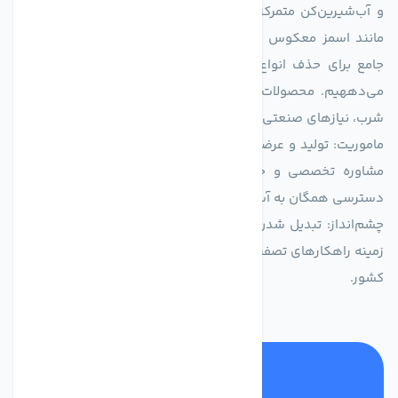
و آب‌شیرین‌کن متمرکز است. ما با بهره‌گیری از فناوری‌های نوین
مانند اسمز معکوس (RO)، فیلتراسیون و گندزدایی، راهکارهایی
جامع برای حذف انواع آلاینده‌ها، املاح و نمک از منابع آبی ارائه
می‌دههیم. محصولات ما برای مصارف متنوعی از جمله تأمین آب
شرب، نیازهای صنعتی و کشاورزی طراحی و بهینه‌سازی شده‌اند.
ماموریت: تولید و عرضه محصولاتی با بالاترین استاندارد کیفی، ارائه
مشاوره تخصصی و خدمات پس از فروش مطمئن برای تضمین
دسترسی همگان به آب پاک و سالم.
چشم‌انداز: تبدیل شدن به انتخاب اول صنایع و مصرف‌کنندگان در
زمینه راهکارهای تصفیه آب و ایفای نقشی کلیدی در حفظ منابع آبی
کشور.