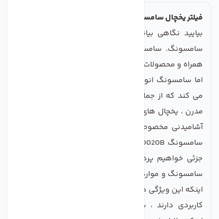
فیلتر یخچال سامسونگ مدل فرنچ استوانه ای
بیایید نگاهی بیاندازیم به مارک تجاری بسیار چشمگیر
سامسونگ. سامسونگ شاید بیشتر به خاطر تلفن های
همراه و محصولات الکترونیکی مشابه شناخته شده باشد ،
اما سامسونگ انواع محصولات و لوازم دیگر را نیز تولید
می کند که از جمله آنها یخچال است. و مانند هر یخچال
مدرن ، یخچال های سامسونگ معمولاً دارای فیلترهای آب
آشامیدنی مخصوص خود هستند - فیلترهای آب یخچال
سامسونگ DA29-00020B. ما در اینجا به بررسی دقیق
جزئی خواهیم پرداخت ، زیرا تمام ویژگی های فیلترهای
سامسونگ و موارد اضافی را مرور خواهیم کرد ، و درمورد
اینکه این ویژگی ها واقعاً برای مشتری بالقوه - شما - چه
کاربردی دارند ، بحث خواهیم کرد و همچنین درمورد