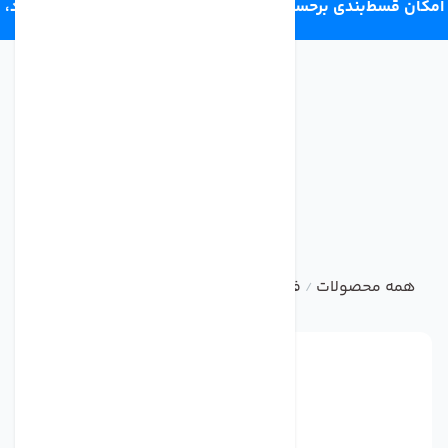
امکان قسط‌بندی برحسب اعتبار ترب‌پی 4 قسط ماهانه. بدون سود،
چک و ضامن.
همه محصولات
فیلتر یخچال
فیلتر داخلی یخچال ساید
فیلتر 
/
/
/