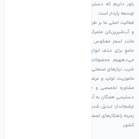
باور داریم که دسترسی به آب پاک، یک حق اساسی و زیربنای
توسعه پایدار است.
فعالیت اصلی ما بر طراحی و تولید سیستم‌های پیشرفته تصفیه آب
و آب‌شیرین‌کن متمرکز است. ما با بهره‌گیری از فناوری‌های نوین
مانند اسمز معکوس (RO)، فیلتراسیون و گندزدایی، راهکارهایی
جامع برای حذف انواع آلاینده‌ها، املاح و نمک از منابع آبی ارائه
می‌دههیم. محصولات ما برای مصارف متنوعی از جمله تأمین آب
شرب، نیازهای صنعتی و کشاورزی طراحی و بهینه‌سازی شده‌اند.
ماموریت: تولید و عرضه محصولاتی با بالاترین استاندارد کیفی، ارائه
مشاوره تخصصی و خدمات پس از فروش مطمئن برای تضمین
دسترسی همگان به آب پاک و سالم.
چشم‌انداز: تبدیل شدن به انتخاب اول صنایع و مصرف‌کنندگان در
زمینه راهکارهای تصفیه آب و ایفای نقشی کلیدی در حفظ منابع آبی
کشور.