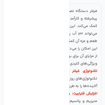
فیلتر دستگاه تصفیه آب آلکالاین (
قلیایی
) یک محصول
پیشرفته و کارآمد است که به افزایش کیفیت آب مصرفی
کمک می‌کند. این فیلتر با کارایی بالا و طراحی خاص خود،
می‌تواند pH آب را به سطح ایده‌آل رسانده و به بهبود
طعم و مزه آن کمک کند. استفاده از فیلتر آلکالاین به شما
این امکان را می‌دهد که آبی سالم‌تر و مغذی‌تر بنوشید و
از مزایای آن برای بهبود سلامت عمومی بهره‌مند شوید.
ویژگی‌های کلیدی فیلتر دستگاه تصفیه آب
آلکالاین
:
تکنولوژی فیلتر پیشرفته:
این فیلتر با استفاده از
تکنولوژی‌های روز دنیا می‌تواند ناخالصی‌ها، میکروب‌ ها و
آلاینده‌ها را به طرز مؤثری حذف کند.
افزایش قلیاییت:
وجود مواد معدنی مفید نظیر کلسیم،
منیزیم و پتاسیم در این فیلتر باعث می‌شود که آب به