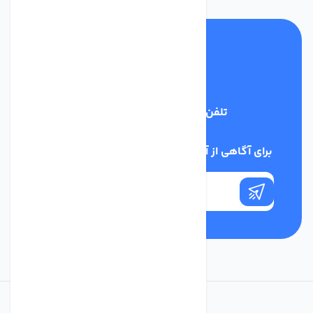
تلفن پشتیبانی
03134405651
برای آگاهی از آخرین اخبار در خبرنامه ما عضو شوید