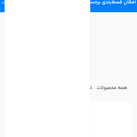
امکان قسط‌بندی برحسب اعتبار ترب‌پی 4 قسط ماهانه. بدون سود،
چک و ضامن.
همه محصولات
فیلتر تصفیه کننده آب
فیلتر قلیایی
فیلتر د
/
/
/