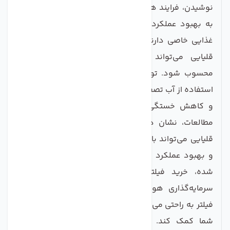
نوشیدن، فرایند هیدراتاسیون را تسهیل کرده و می‌تواند
به بهبود عملکرد بدن کمک کند. برای افرادی که رژیم
غذایی خاصی دارند یا به فعالیت ورزشی می‌پردازند، آب
قلیایی می‌تواند به عنوان یک انتخاب هوشمندانه
محسوب شود. توجه به این نکته نیز ضروری است که
استفاده از آب تصفیه شده و
قلیایی
به بهبود سطح انرژی
و کاهش خستگی روزمره کمک می‌کند. در بسیاری از
مطالعات، نشان داده شده است که مصرف منظم آب
قلیایی می‌تواند باعث بهبود کیفیت خواب، افزایش تمرکز
و بهبود عملکرد ذهنی گردد. به دلیل تمام مزایای ذکر
شده، خرید فیلتر دستگاه تصفیه آب آلکالاین یک
سرمایه‌گذاری هوشمندانه برای هر خانواده است. این
فیلتر به راحتی می‌تواند به بهبود سلامتی و کیفیت زندگی
شما کمک کند. همین امروز اقدام کنید و به جمع