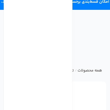
امکان قسط‌بندی برحسب اعتبار ترب‌پی 4 قسط ماهانه. بدون سود،
چک و ضامن.
همه محصولات
تصفیه آب صنعتی و نیمه صنعتی
فیلتر تصف
/
/