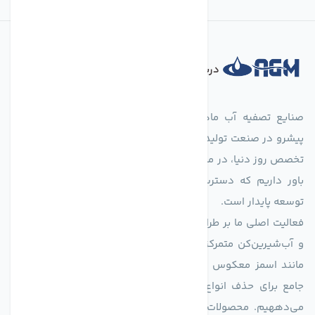
درباره فروشگاه
صنایع تصفیه آب ماهان (agmahan.com)، به عنوان مجموعه‌ای
پیشرو در صنعت تولید تجهیزات تصفیه آب، با تکیه بر دانش فنی و
تخصص روز دنیا، در مسیر تأمین آب سالم و پایدار گام برمی‌دارد. ما
باور داریم که دسترسی به آب پاک، یک حق اساسی و زیربنای
توسعه پایدار است.
فعالیت اصلی ما بر طراحی و تولید سیستم‌های پیشرفته تصفیه آب
و آب‌شیرین‌کن متمرکز است. ما با بهره‌گیری از فناوری‌های نوین
مانند اسمز معکوس (RO)، فیلتراسیون و گندزدایی، راهکارهایی
جامع برای حذف انواع آلاینده‌ها، املاح و نمک از منابع آبی ارائه
می‌دههیم. محصولات ما برای مصارف متنوعی از جمله تأمین آب