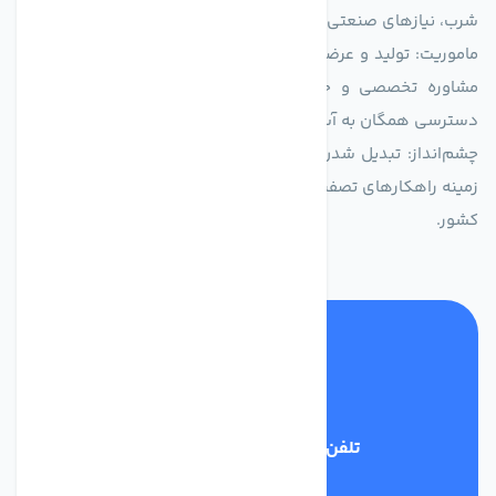
شرب، نیازهای صنعتی و کشاورزی طراحی و بهینه‌سازی شده‌اند.
ماموریت: تولید و عرضه محصولاتی با بالاترین استاندارد کیفی، ارائه
مشاوره تخصصی و خدمات پس از فروش مطمئن برای تضمین
دسترسی همگان به آب پاک و سالم.
چشم‌انداز: تبدیل شدن به انتخاب اول صنایع و مصرف‌کنندگان در
زمینه راهکارهای تصفیه آب و ایفای نقشی کلیدی در حفظ منابع آبی
کشور.
تلفن پشتیبانی
03134405651