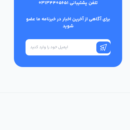
تلفن پشتیبانی
03134405651
برای آگاهی از آخرین اخبار در خبرنامه ما عضو
شوید