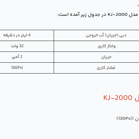
ده است:
دبی (جریان) آب خروجی
4 لیتر در دقیقه
ولتاژ کاری
32 ولت
جریان
2 آمپر
فشار کاری
130Psi
KJ
13)