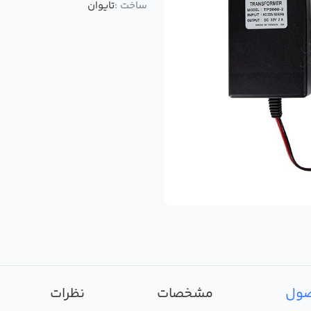
ساخت :
تایوان
صول
مشخصات
نظرات