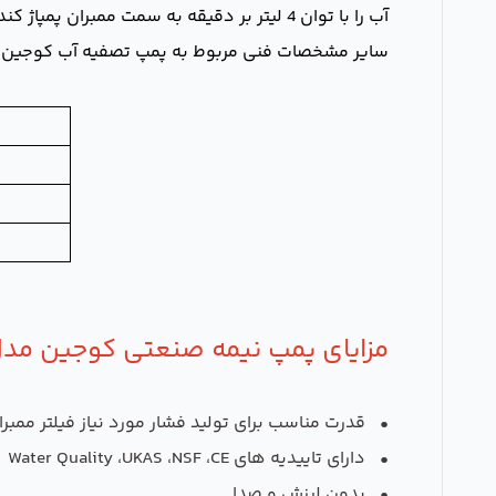
آب را با توان 4 لیتر بر دقیقه به سمت ممبران پمپاژ کند.
سایر مشخصات فنی مربوط به پمپ تصفیه آب کوجین مدل KJ-2000 در جدول زیر آم
مزایای پمپ نیمه صنعتی کوجین مدل -2000
•
قدرت مناسب برای تولید فشار مورد نیاز فیلتر ممبران (0Psi
• دارای تاییدیه های Water Quality ،UKAS ،NSF ،CE
• بدون لرزش و صدا