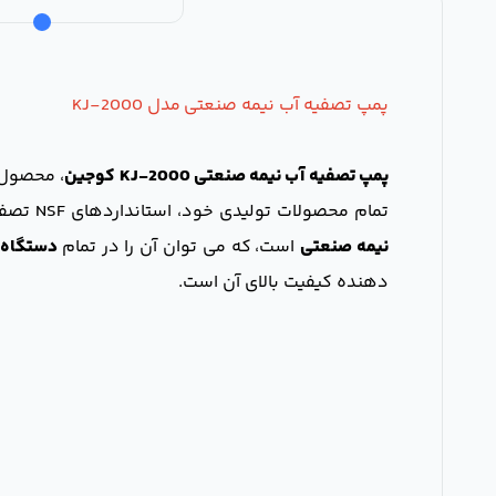
پمپ تصفیه آب نیمه صنعتی مدل KJ-2000
پمپ تصفیه آب نیمه صنعتی KJ-2000 کوجین
، محصول کمپانی Deng Yuan تایوان است
تمام محصولات تولیدی خود، استانداردهای NSF تصفیه آب، ISO 9001 ،UKAS ،CE ،WQ و ... کسب کرده است. پمپ تصفیه آب مدل KJ-2000 کوجین یکی از انواع
نیمه صنعتی
است، که می توان آن را در تمام
دستگاه 
دهنده کیفیت بالای آن است.