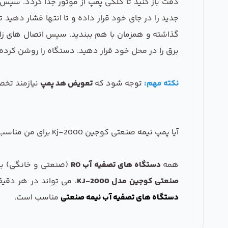
دقت باز کنید تا کلگی پمپ از موتور جدا گردد. سپس
جدید را در جای خود قرار داده و تا انتها فشار دهید
گذاشته و همزمان با هم ببندید. سپس اتصال های زانو
برق را در محل خود قرار دهید. دستگاه را روشن کرده 
نکته مهم:
توجه شود که
تعویض هد پمپ
نیازمند تخص
آیا پمپ نیمه صنعتی کوجین Kj-2000 برای من مناسب است؟
همه
دستگاه های تصفیه آب RO
(صنعتی و خانگی) برا
صنعتی کوجین مدل KJ-2000
، می تواند در هر دقیقه 4 لیتر آب را با فشار 130Psi پمپاژ کند، با توجه به ظرفیت تولید قابل توجه و ولتاژ 32 ولت، این پمپ ب
دستگاه های تصفیه آب نیمه صنعتی
مناسب است.