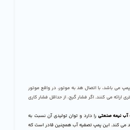
ی) پمپ می باشد، با اتصال هد به موتور، در واقع موتور
 ارائه می کنند. اگر فشار گیج، از حداقل فشار کاری
آب نیمه صنعتی
را دارد و توان تولیدی آن نسبت به
بسیار بیشتری است. فشار کاری این پمپ تصفیه آب کوجین 80Psi بوده و حداکثر فشار 130Psi را تولید می کند. این پمپ تصفیه آب همچنین قادر است که