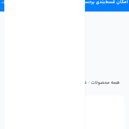
امکان قسط‌بندی برحسب اعتبار ترب‌پی 4 قسط ماهانه. بدون سود،
چک و ضامن.
همه محصولات
فیلتر یخچال
فیلتر داخلی یخچال ساید
فیلتر 
/
/
/