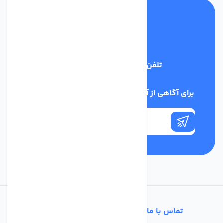
تلفن پشتیبانی
03134405651
برای آگاهی از آخرین اخبار در خبرنامه ما عضو شوید
تماس با ما
خدمات مشتریان