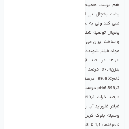
هم برسد. همینطور اگر از یک فیلتر تصفیه آب کمکی
پشت یخچال نیز استفاده نمایید این زمان هیچ تغییری
نمی کند ولی به میزان تصفیه آب کمک می کند. این فیلتر
یخچال توصیه شده برای یخچال های ساید الجی می باشد
و ساخت ایران می باشد .
مواد فیلتر شونده :
99٫0 در صد آزبست94٫6 درصد آترازین96٫7 درصد
بنزن97٫4 درصد کلر، بو و مزه آب99٫99 درصد کیست
(Cyst)99٫8 درصد دی کلرو بنزن99٫3 درصد سرب در
pH:6.599٫3 درصد سرب در pH:8.599٫0 درصد لیندان98٫0
درصد ذرات Particulate Class I99٫1 درصد کدری آباین
فیلتر فلوراید آب را کاهش نمی دهدفیلتراسیون اولیه به
وسیله بلوک کربن اکتیوفشار: 125-30 پوند بر اینچ مربع
(psi)دما: 1٫1 تا 37٫8 درجه سانتیگراددبی: 1٫893 لیتر در