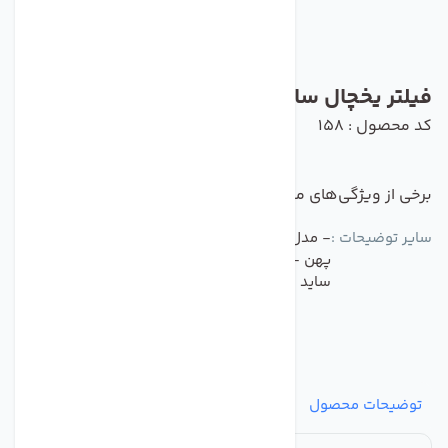
فیلتر یخچال ساید بای ساید مدل LB2700
کد محصول : 158
برخی از ویژگی‌های مهم این محصول :
سایر توضیحات :
- مدل LB2700 یا M7251242FR-06 یا موشکی سر
پهن - ساخت ایران - مناسب برای یخچال ساید بای
ساید الجی
توضیحات محصول
مشخصات
نظرات
پرسش‌ها