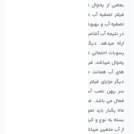
بعضی از یخچال فریزرها و ساید بای سایدها دارای یک
فیلتر تصفیه آب داخلی میباشند، که وظیفه ی این فیلتر
تصفیه آب و بهبود بخشیدن به طعم، بو و رنگ آب بوده و
در نتیجه آب آشامیدنی گوارا تر و یخ هایی به مراتب بهتر را
ارئه میدهد. دیگر مزیت این فیلتر یخچال جلوگیری از
رسوبات احتمالی در شلنگ ، شیربرقی و دیگر اجزا داخلی
یخچال میباشد. فیلتر تصفیه آب به کاهش و حذف آلاینده
های آب همانند جیوه ، کیست ، کلر و… کمک میکند. از
دیگر مزایای فیلتر LB2700 یا M7251242FR-06 یا موشکی
سر پهن نصب آسان ، سریع و داشتن تکنولوژی کربن
فعال می باشد . فیلتر های داخلی یخچال باید حداکثر هر 12
ماه یکبار باید تعویض گردد ، زمان تعویض این فیلترها
بسته به نوع و کیفیت آب مورد استفاده و مقدار استفاده
از آب متغییر میباشد و میتواند این زمان به 6 ماه تا 12 ماه