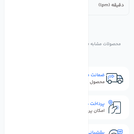
دقیقه (lpm)
مشابه
محصولات
محصولات مشابه فیلتر یخچال ساید بای ساید مدل LB2700
ضمانت مرجوعی
محصول نباید آسیب دیده باشد
پرداخت در محل
امکان پرداخت کل فاکتور در محل
پشتیبانی سریع