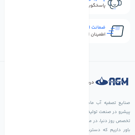
پاسخگویی سریع به تماس‌ها و پیام‌ها
ضمانت اصل بودن کالا
اطمینان از خرید کالای اورجینال
درباره فروشگاه
صنایع تصفیه آب ماهان (agmahan.com)، به عنوان مجموعه‌ای
پیشرو در صنعت تولید تجهیزات تصفیه آب، با تکیه بر دانش فنی و
تخصص روز دنیا، در مسیر تأمین آب سالم و پایدار گام برمی‌دارد. ما
باور داریم که دسترسی به آب پاک، یک حق اساسی و زیربنای