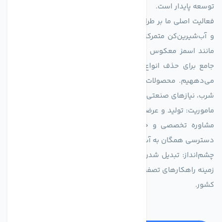
توسعه پایدار است.
فعالیت اصلی ما بر طراحی و تولید سیستم‌های پیشرفته تصفیه آب
و آب‌شیرین‌کن متمرکز است. ما با بهره‌گیری از فناوری‌های نوین
مانند اسمز معکوس (RO)، فیلتراسیون و گندزدایی، راهکارهایی
جامع برای حذف انواع آلاینده‌ها، املاح و نمک از منابع آبی ارائه
می‌دههیم. محصولات ما برای مصارف متنوعی از جمله تأمین آب
شرب، نیازهای صنعتی و کشاورزی طراحی و بهینه‌سازی شده‌اند.
ماموریت: تولید و عرضه محصولاتی با بالاترین استاندارد کیفی، ارائه
مشاوره تخصصی و خدمات پس از فروش مطمئن برای تضمین
دسترسی همگان به آب پاک و سالم.
چشم‌انداز: تبدیل شدن به انتخاب اول صنایع و مصرف‌کنندگان در
زمینه راهکارهای تصفیه آب و ایفای نقشی کلیدی در حفظ منابع آبی
کشور.