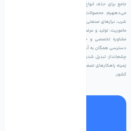
جامع برای حذف انواع آلاینده‌ها، املاح و نمک از منابع آبی ارائه
می‌دههیم. محصولات ما برای مصارف متنوعی از جمله تأمین آب
شرب، نیازهای صنعتی و کشاورزی طراحی و بهینه‌سازی شده‌اند.
ماموریت: تولید و عرضه محصولاتی با بالاترین استاندارد کیفی، ارائه
مشاوره تخصصی و خدمات پس از فروش مطمئن برای تضمین
دسترسی همگان به آب پاک و سالم.
چشم‌انداز: تبدیل شدن به انتخاب اول صنایع و مصرف‌کنندگان در
زمینه راهکارهای تصفیه آب و ایفای نقشی کلیدی در حفظ منابع آبی
کشور.