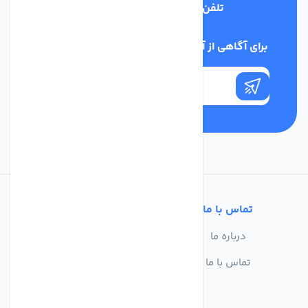
تلفن پشتیبانی
03134405651
برای آگاهی از آخرین اخبار در خبرنامه ما عضو شوید
تماس با ما
خدمات مشتریان
درباره ما
سوالات متداول
تماس با ما
حریم خصوصی
شرایط استفاده