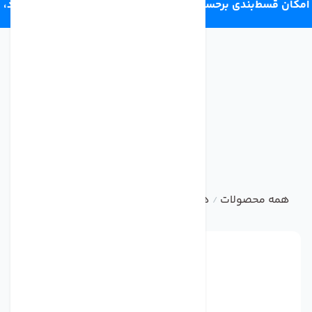
امکان قسط‌بندی برحسب اعتبار ترب‌پی 4 قسط ماهانه. بدون سود،
چک و ضامن.
همه محصولات
هوزینگ تصفیه آب خانگی
هوزینگ شفاف تک
/
/