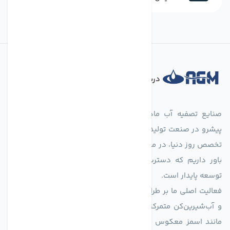
درباره فروشگاه
صنایع تصفیه آب ماهان (agmahan.com)، به عنوان مجموعه‌ای
پیشرو در صنعت تولید تجهیزات تصفیه آب، با تکیه بر دانش فنی و
تخصص روز دنیا، در مسیر تأمین آب سالم و پایدار گام برمی‌دارد. ما
باور داریم که دسترسی به آب پاک، یک حق اساسی و زیربنای
توسعه پایدار است.
فعالیت اصلی ما بر طراحی و تولید سیستم‌های پیشرفته تصفیه آب
و آب‌شیرین‌کن متمرکز است. ما با بهره‌گیری از فناوری‌های نوین
مانند اسمز معکوس (RO)، فیلتراسیون و گندزدایی، راهکارهایی