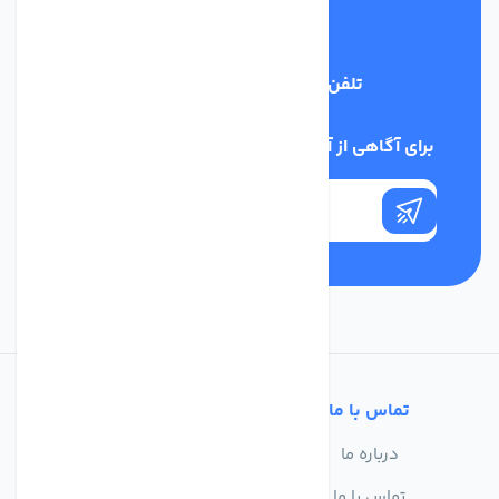
تلفن پشتیبانی
03134405651
برای آگاهی از آخرین اخبار در خبرنامه ما عضو شوید
تماس با ما
خدمات مشتریان
درباره ما
سوالات متداول
تماس با ما
حریم خصوصی