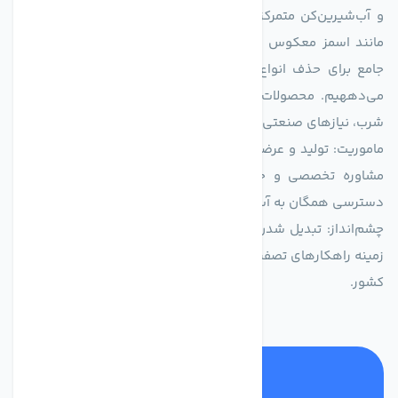
و آب‌شیرین‌کن متمرکز است. ما با بهره‌گیری از فناوری‌های نوین
مانند اسمز معکوس (RO)، فیلتراسیون و گندزدایی، راهکارهایی
جامع برای حذف انواع آلاینده‌ها، املاح و نمک از منابع آبی ارائه
می‌دههیم. محصولات ما برای مصارف متنوعی از جمله تأمین آب
شرب، نیازهای صنعتی و کشاورزی طراحی و بهینه‌سازی شده‌اند.
ماموریت: تولید و عرضه محصولاتی با بالاترین استاندارد کیفی، ارائه
مشاوره تخصصی و خدمات پس از فروش مطمئن برای تضمین
دسترسی همگان به آب پاک و سالم.
چشم‌انداز: تبدیل شدن به انتخاب اول صنایع و مصرف‌کنندگان در
زمینه راهکارهای تصفیه آب و ایفای نقشی کلیدی در حفظ منابع آبی
کشور.