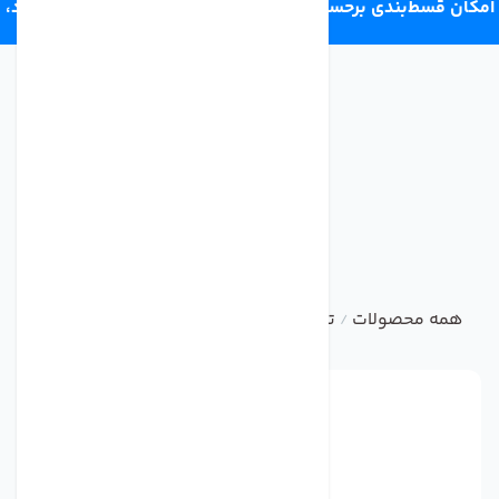
امکان قسط‌بندی برحسب اعتبار ترب‌پی 4 قسط ماهانه. بدون سود،
چک و ضامن.
همه محصولات
تجهیزات اندازه گیری
سختی سنج آب TDS متر مدل M2
/
/