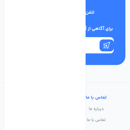
تلفن پشتیبانی
03134405651
برای آگاهی از آخرین اخبار در خبرنامه ما عضو شوید
تماس با ما
خدمات مشتریان
درباره ما
سوالات متداول
تماس با ما
حریم خصوصی