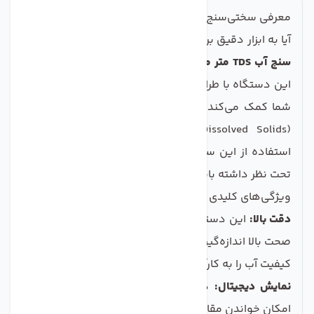
معرفی سختی‌سنج آب TDS متر مدل M2
آیا به ابزار دقیق برای سنجش کیفیت آب نیاز دارید؟
سختی
سنج آب TDS متر مدل M2
محصولی ایده‌آل برای شماست!
این دستگاه با طراحی کاربرپسند و عملکرد دقیق خود، به
شما کمک می‌کند تا به سادگی و با اطمینان، سطح TDS
(Total Dissolved Solids) آب را اندازه‌گیری کنید. با
استفاده از این سنج، امنیت و سلامت آب مصرفی خود را
تحت نظر داشته باشید و از آن مطمئن شوید.
ویژگی‌های کلیدی سختی سنج آب TDS متر مدل M2
دقت بالا:
این دستگاه قادر است مقادیر TDS را با دقت و
صحت بالا اندازه‌گیری کند، به شما این امکان را می‌دهد که
کیفیت آب را به کارآیی دقیق ارزیابی کنید.
نمایش دیجیتال:
دارای صفحه نمایش بزرگ و واضح که
امکان خواندن مقادیر را آسان می‌کند، حتی در شرایط نوری