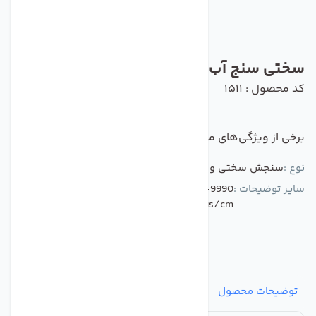
سختی سنج آب TDS متر مدل M2
کد محصول : 1511
برخی از ویژگی‌های مهم این محصول :
نوع :
سنجش سختی و هدایت الکتریکی آب
سایر توضیحات :
TDS range: 0-9990 ppm EC range: 0-9990
us/cm
توضیحات محصول
مشخصات
نظرات
پرسش‌ها