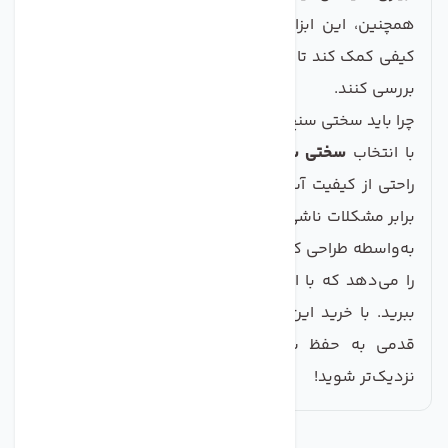
همچنین، این ابزار می‌تواند به متخصصان آب‌شناسی و
کیفی کمک کند تا استانداردهای مورد نیاز را بهتر نظارت و
بررسی کنند.
چرا باید سختی سنج آب TDS متر مدل M2 را انتخاب کنید؟
با انتخاب
سختی سنج آب TDS متر مدل M2
، می‌توانید به
راحتی از کیفیت آب خود اطمینان حاصل کنید و سدی در
برابر مشکلات ناشی از آ ب ناسالم ایجاد کنید. این محصول
به‌واسطه طراحی کاربرپسند و دقت بالا، به شما این امکان
را می‌دهد که با اطمینان از آب مورد استفاده خود لذت
ببرید. با خرید این دستگاه از
صنایع تصفیه آب ماهان
،
قدمی به حفظ سلامت خانواده خود و محیط زیست
نزدیک‌تر شوید!