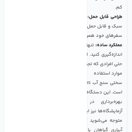
کم.
طراحی قابل حمل:
این سنج به لحاظ ابعاد و وزن بسیار
سبک و قابل حمل طراحی شده تا بتوانید آن را به راحتی در
سفرهای خود همراه داشته باشید.
عملکرد ساده:
تنها با فشار یک دکمه می‌توانید TDS آب را
اندازه‌گیری کنید. این ویژگی عملیات را برای همه کاربران،
حتی افرادی که تجربه کمی دارند، بسیار آسان می‌کند.
موارد استفاده
سختی سنج آب TDS متر مدل M2 برای همه افراد مناسب
است. این دستگاه نه‌تنها برای استفاده در منزل بلکه برای
بهره‌برداری در محیط‌های صنعتی، کشاورزی و
آزمایشگاه‌ها نیز ایده‌آل است. با استفاده از این دستگاه،
متوجه می‌شوید که آیا آب مصرفی شما برای آشامیدن،
آبیاری گیاهان یا مصارف صنعتی مناسب است یا نه.