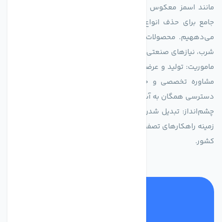
مانند اسمز معکوس (RO)، فیلتراسیون و گندزدایی، راهکارهایی
جامع برای حذف انواع آلاینده‌ها، املاح و نمک از منابع آبی ارائه
می‌دههیم. محصولات ما برای مصارف متنوعی از جمله تأمین آب
شرب، نیازهای صنعتی و کشاورزی طراحی و بهینه‌سازی شده‌اند.
ماموریت: تولید و عرضه محصولاتی با بالاترین استاندارد کیفی، ارائه
مشاوره تخصصی و خدمات پس از فروش مطمئن برای تضمین
دسترسی همگان به آب پاک و سالم.
چشم‌انداز: تبدیل شدن به انتخاب اول صنایع و مصرف‌کنندگان در
زمینه راهکارهای تصفیه آب و ایفای نقشی کلیدی در حفظ منابع آبی
کشور.